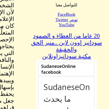
الشخصي
للتواصل معنا
لأن ال
FaceBook
الإعلا
تويتر Twitter
YouTube
كان مس
المتعلّ
20 عاما من العطاء و الصمود
الإحصا
سودانيز اوون لاين ..منبر الحق
يحتاجه
والحقيقة
التي ي
مكتبة سودانيزاونلاين
والناف
الإنسا
الإهتما
ويبيده
بإسهال
يحفظ م
جعل مو
قراهم 