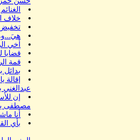
حسن حمز
الغنائم
خلاف ال
تخفيض ص
هيَ...و
أخي الر
قضايا ل
قمة الر
بدائل ب
إقالة ي
عبدالغني 
مصطفى يو
أنا ماش
بأي الق