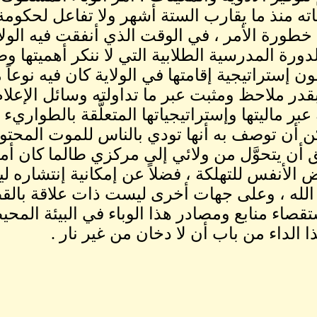
ته منذ ما يقارب الستة أشهر ولا تفاعل لحكومة
دورة المدرسية الطلابية التي لا ننكر أهميتها و
 إستراتيجية إقامتها في الولاية كان فيه نوعاً 
بقدر ملاحظ ومثبت عبر ما تداولته وسائل الإعلام
ة عبر ماليتها وإستراتيجياتها المتعلَّقة بالطوار
ن أن توصف به أنها تودي بالناس للموت المحتوم
أن يتحوَّل من ولائي إلى مركزي طالما كان أمره 
 الأنفس للتهلكة ، فضلاً عن إمكانية إنتشاره ل
 الله ، وعلى جهات أخرى ليست ذات علاقة بال
قصاء منابع ومصادر هذا الوباء في البيئة المحي
ا الداء من باب أن لا دخان من غير نار .