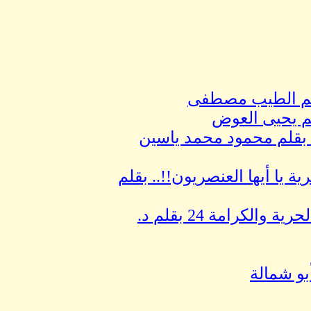
بقلم الطيب مصطفى
لم يحيى العوض
 بقلم محمود محمد ياسين
ية يا أيها العنصريون!!.. بقلم
إن للأسرى الفلسطينيين ربٌ يحميهم وشعبٌ يفتديهم الحرية والكرامة 24 بقلم د.
بو شمالة