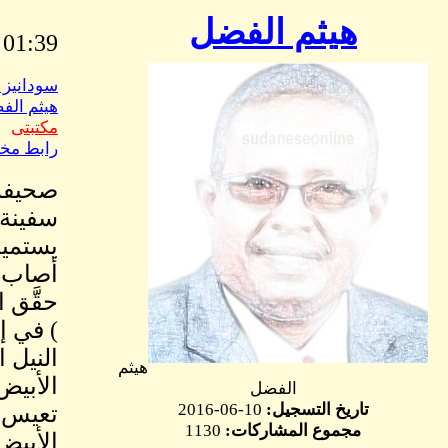
هيثم الفضل
01:39 AM May, 25 2017
سودانيز 
هيثم الف
مكتبتى
رابط مخ
صحيفة 
سفينة ب
يستميت
أصاب أ
حقَّق 
) في إ
النيل ا
هيثم
الأبيض
الفضل
تاريخ التسجيل:
10-06-2016
تعيس فس
مجموع المشاركات:
1130
الأبيض