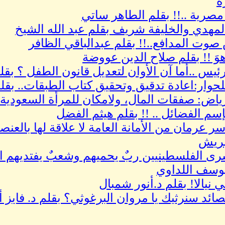
ة
 مصرية ..!! بقلم الطاهر ساتي
مهدي والخليفة شريف بقلم عبد الله الشيخ
وت المدافع..!! بقلم عبدالباقي الظافر
هوَ !! بقلم صلاح الدين عووضة
ئيس ..أما آن الأوان لتعديل قانون الطفل ؟ 
لحوار:اعادة تدقيق وتحقيق كتاب الطبقات.. بق
ياض: صفقات المال، ولامكان للمرأة السعودية
إسم الفضائل .. !! بقلم هيثم الفضل
اسر عرمان من الأمانة العامة لا علاقة لها بالعنصر
بريش
سف اللداوي
ي نيالا! بقلم د.أنور شمبال
صائد سنرثيك يا مروان البرغوثي؟ بقلم د. فايز أ