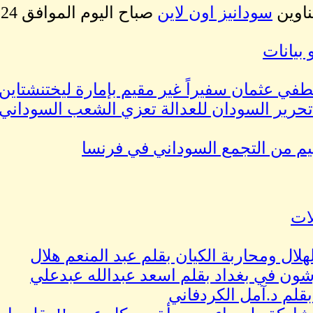
ناوين
سودانيز اون لاين
صباح اليوم الموافق 24 مايو 2017
 بيانات
في عثمان سفيراً غير مقيم بإمارة ليختنشتاين
حرير السودان للعدالة تعزي الشعب السوداني 
يم من التجمع السوداني في فرنسا
لات
لهلال ومحاربة الكيان بقلم عبد المنعم هلال
ون في بغداد بقلم اسعد عبدالله عبدعلي
 بقلم د.آمل الكردفاني