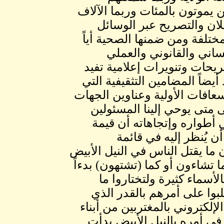
يموتون بالمئات وربما الآلاف
علان والتصريح عبر الوسائل
ختلفة ومن ضمنها الصحية أياً
نساني والقانوني والعملي
تصريحات وتنويرات إعلامية تفيد
يضاً المضامين التثقيفية التي
عافات الأولية وعناوين الجهات
ى متى يوحي إلينا المسئولين
 أطواره وإتجاهاته أن قيمة
 يُنظر إليه في قائمة
بأن ما يقتل الناس في النيل الأبيض
ا تشاءون أو كما (تشتهون) بدءاً
لأسماء كثيرة ولتختاروا ما
لبوا على أمرهم بالقدر الذي
لكتروني بالمغتربين من أبناء
 في أمره بالنيل الأبيض بدأت