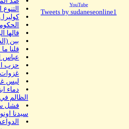
ضد المش
YouTube
التنوع 
Tweets by sudaneseonline1
كوليرا 
الحكومة
قالها ا
بين (الص
قلنا ما
عباس اا
حزب الأ
غزوات 
ليس غري
دماء اب
الظالم في
فشل سي
سيدنا اونو
الدواعش