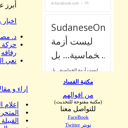
أبرز ع
اخبار و
د. مصط
حركة ت
رفاقه
نعي ال
مكتبة الفساد
اراء و مقا
من اقوالهم
(مكتبة مفتوحة للتحديث)
إعلام ا
للتواصل معنا
المتحرش
FaceBook
القبيلة
تويتر Twitter