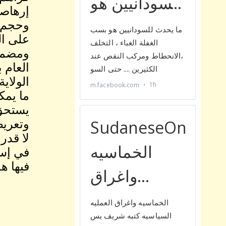
إرهاصا
على ال
ومضمون
العام 
الولاي
ما يمك
يستحق 
وتعريض
لا قدر
في إست
فيها هذ