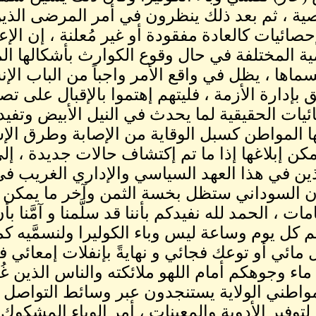
ة ، ثم بعد ذلك ينظرون في أمر المرضى الذين 
إحصائيات كالعادة مفقودة أو غير مُعلنة ، إن الإ
مية المختلفة في حال وقوع الكوارث بأشكالها الم
ماها ، يظل في واقع الأمر واجباً من الباب الإ
ِق بإدارة الأزمة ، فليتهم إهتموا بالإقبال على 
ئيات الحقيقية لما يحدث في النيل الأبيض وتفيد أ
ا المواطن كسبل الوقاية من الإصابة وطرق الإس
مكن إبلاغها إذا ما تم إكتشاف حالات جديدة ، إل
ذين في هذا العهد السياسي والإداري الغريب في
ن السوداني ستظل بخسة الثمن وآخر ما يمكن أن
مات ، الحمد لله نفيدكم بأننا قد سلَّمنا و آمَّنا 
م كل يوم وساعة ليس وباء الكوليرا ولنسمَّيه كم
 مائي أو توعك فجائي و نهايةً بإنفلات إمعائي فا
اء وجوهكم أمام اللهو ملائكته والناس الذين غُ
اطني الولاية يستنجدون عبر وسائط التواصل الإ
لتوفير الأدوية والمعينات ، أمر الوباء المشكوك