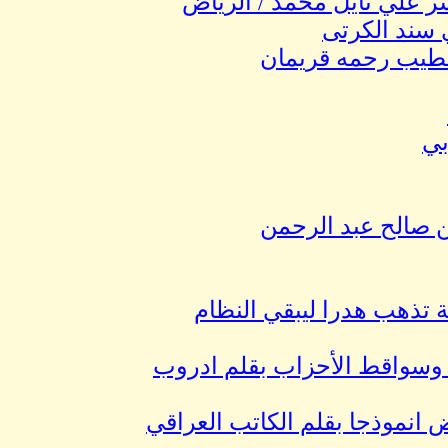
ر علي نايل محمد / الرياض
ي سند الكرتى
م الطيب رحمه قريمان
بي
ن صالح عبد الرحمن
ة تذهب هدرا ليبقي النظام
 وسواقط الأحزاب بقلم ادروب
 انموذجا بقلم الكاتب العراقي