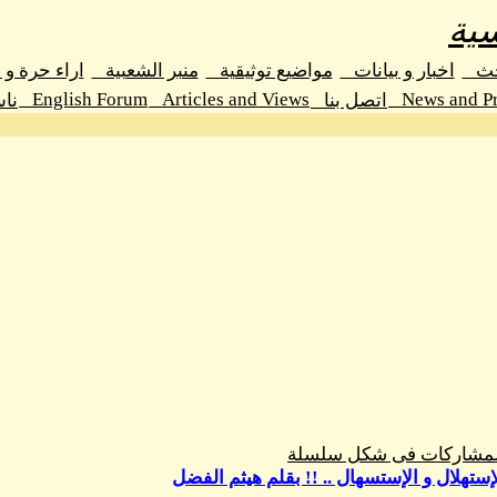
ية
حث
اخبار و بيانات
مواضيع توثيقية
منبر الشعبية
اراء حرة و
English Forum
Articles and Views
News and Pr
اتصل بنا
نا
المشاركات فى شكل سلسلة
ستهلال و الإستسهال .. !! بقلم هيثم الفضل