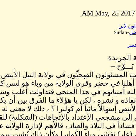
اون لاين
ضل
-Sudan
تصر
الجريدة
َـــوْح –
 المسئولون الصِحيِّون في بولاية النيل الأبيض
هلنا في حضر وقرى الولاية من وباء هو ليس كول
الله أمنياتهم في هذا المنحى فتداولت أغلب وسائ
نفاذه و نشره ، لكن يا هؤلاء ما الفرق بين أن ي
لأبيض إسهالاً مائياً أم كوليرا ؟ ، ذلك لا معنى له
 إلى مشجعي الإعتداد بالإتجاهات (الشكلية) لل
اداً في البلاد والعباد ، فالأهم لإدارة الولاية ع
 (عار) تفشي وباء الكوليرا وكأن ذلك يُشين سمع