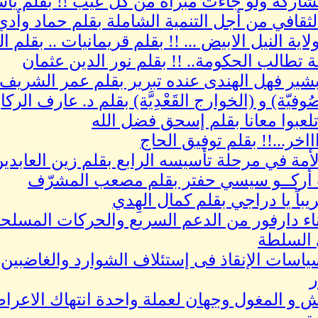
اركة ولو جاءت مبرأة من كل عيب !! بقلم ياس
الثقافي من أجل التنمية الشاملة بقلم حماد وأد
ولاية النيل الابيض ... !! بقلم قريمانيات .. بقل
 تطالب الحكومة.. !! بقلم نور الدين عثمان
لبشير فهل الهندى عنده تبرير بقلم عمر الشريف
ُوفيّة) و (الخوارج القَعْدِيَّة) بقلم د. عارف الركا
 تلعبوا معانا بقلم إسحق فضل الله
اخر...!! بقلم توفيق الحاج
مة في مرحلة تأسيسه الرابع بقلم زين العابدي
أركــو سيسي حفتر بقلم مصعب المشرّف
باً يا دراجي بقلم كمال الهِدي
ناء دارفور من الدعم السريع والحركات المسلح
 السلطة
اسات الإنقاذ فى إستئلاف الشوارد والغاضبين
ر
 و المغول وجهان لعملة واحدة انتهاك الاعراض