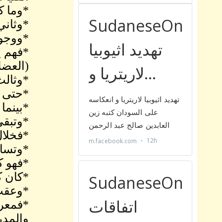
*وما ك
*وثاني
*ووجود
*فهم ي
(العضل
*وثالث
*حتى ب
*بينما
*وتبقى
*فخلال 
*وتساء
*فهو كا
*كان ك
*وعقب 
*فمعرو
والمدر