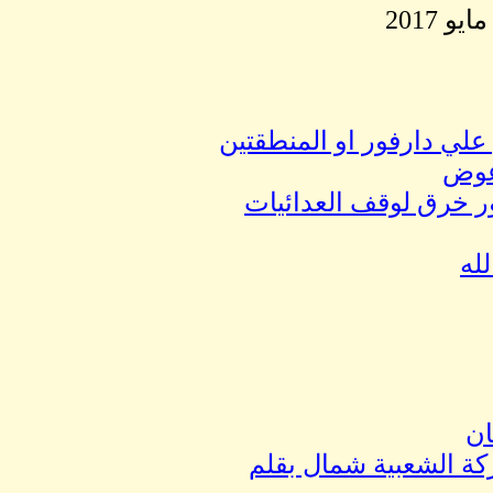
 علي دارفور او المنطقتين
 عوض
ور خرق لوقف العدائيات
ان
ركة الشعبية شمال بقلم