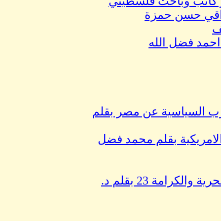
در كاتب وباحث فلسطيني
عراقي حسن حمزة
ف
رب السياسية عن مصر بقلم
الامريكية بقلم محمد فضل
خاتمة الإضراب مفاوضاتٌ لجني الثمار وحصاد الصبر الحرية والكرامة 23 بقلم د.