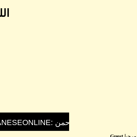
الل
مرحبا
Guest