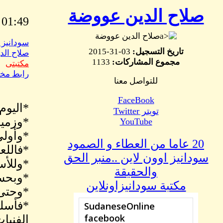
صلاح الدين عووضة
01:49 PM May, 23 2017
صلاح الدين عووضة
سودانيز 
تاريخ التسجيل:
03-31-2015
صلاح الد
مجموع المشاركات:
1133
مكتبتى
رابط مخ
للتواصل معنا
FaceBook
*اليوم
تويتر Twitter
*وزميل
YouTube
*وأولى
20 عاما من العطاء و الصمود
*فاللع
سودانيز اوون لاين ..منبر الحق
*وللأس
والحقيقة
*وبحسب
مكتبة سودانيزاونلاين
*وحتى 
*فأسلو
الفنيات