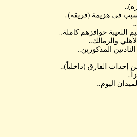
)..
سبب في هزيمة (فريقه)..
.
 اللعيبة حوافزهم كاملة..
أهلي والزمالك..
الناديين المذكورين..
حداث الفارق (داخلياً)..
ً..
ميدان اليوم..