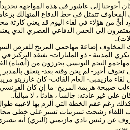
ان أحوجنا إلى عاشور في هذه المواجهة تحديداً.
 المخاوف تتمثل في خط الدفاع المتهالك بزعام
 أيٍّ من هؤلاء في لقاء اليوم قد يعني كارثة محق
فتقرون إلى الحس الدفاعي العصري الذي يعتمد
ات)..
 المخاوف إضاعة مهاجمي المريخ للفرص السهل
كري المدينة - ذو المليارات- يفتقد التركيز في 
 مهاجمو النجم التونسي يحرزون من (أشباه) ال
 تخوف أخير- لم يحن وقته بعد- يتعلق بالمدير ا
لقاء مازيمبي- العام الفائت- كان غارزيتو مريباً.
لت-صبيحة هزيمة المريخ- ما إن كان الفرنسي قد
ن على غير عادته: جالساً ، هادئاً ، لا مبالياً..
ذلك رغم عقم الخطة التي ألزم بها لاعبيه طوال 
اللقاء رشحت تسريبات تسير على خطى مخاوفن
ف عن رئيس نادي مازيمبي (الثري) أنه يشتري 
بين..