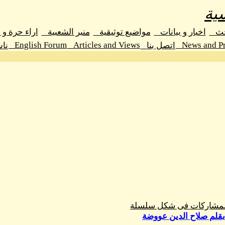
ية
حث
اخبار و بيانات
مواضيع توثيقية
منبر الشعبية
اراء حرة و
English Forum
Articles and Views
News and Pr
اتصل بنا
نا
المشاركات فى شكل سلسلة
 بقلم صلاح الدين عووضة