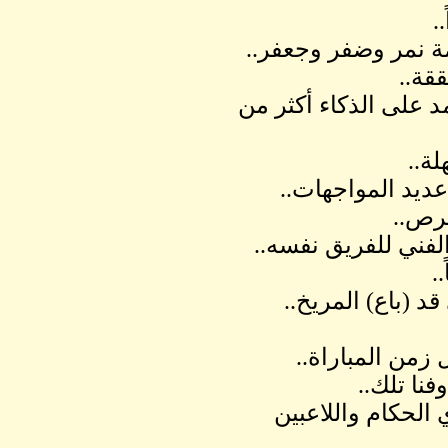
.
ة نمر وضفر وجعفر..
قة..
 على الذكاء أكثر من
ة..
عديد المواجهات..
فرص..
لفني للفريق نفسه..
.
 (باع) المريخ..
زمن المباراة..
ا تلك..
الحكام واللاعبين