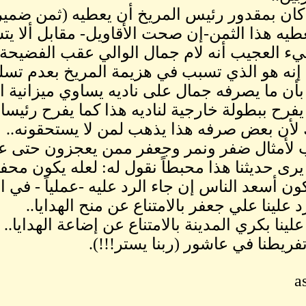
 كان بمقدور رئيس المريخ أن يعطيه (ثمن ضميره
طيه هذا الثمن-إن صحت الأقاويل- مقابل ألا يت
ء العجيب أنه لام جمال الوالي عقب الفضيحة.
إنه هو الذي تسبب في هزيمة المريخ بعدم تسليم
 بأن ما يصرفه جمال على ناديه يساوي ميزانية ال
 يفرح ببطولة خارجية لناديه هذا كما يفرح رئيسا 
لأن بعض صرفه هذا يذهب لمن لا يستحقونه..
لأمثال ضفر ونمر وجعفر ممن يعجزون حتى عن إ
رى حديثنا هذا محبطاً نقول له: لعله يكون محفزا
ن أسعد الناس إن جاء الرد عليه -عملياً - في ال
 علينا علي جعفر بالامتناع عن منح الهدايا..
لينا بكري المدينة بالامتناع عن إضاعة الهدايا..
فريطنا في عاشور (ربنا يستر!!!).
a