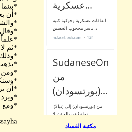
*بينما
*أن يع
*والشي
*وقال 
*علماً
*ثم لا
*وذلك 
*يذهب 
*ومن ي
*وسنكو
*أن يرد
*ويرد ع
*ومع ت
ssayha
مكتبة الفساد