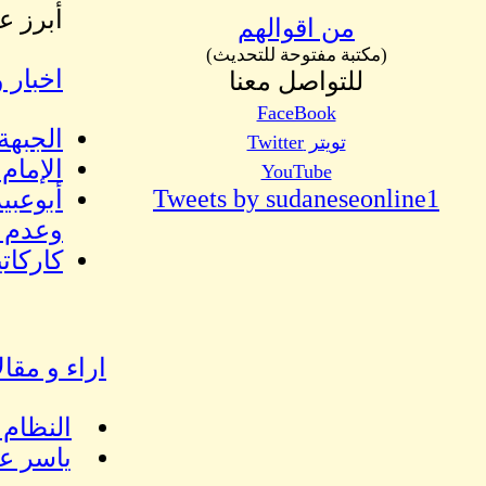
أبرز ع
من اقوالهم
(مكتبة مفتوحة للتحديث)
اخبار و
للتواصل معنا
FaceBook
الجبهة
تويتر Twitter
الإمام
YouTube
Tweets by sudaneseonline1
أبوعبي
وعدم إ
كاركاتير اليوم 
اراء و مقا
النظام 
ياسر عر