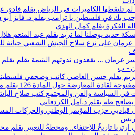
دات
م تلتقطها الكاميرات فى الرياض بقلم فادى عي
ب بك في فلسطين يا ترامب بقلم د. فايز أبو 
لة الفكرة بقلم كمال الهِدي
سكة حديد يوصلنا لما نريد بقلم عبد المنعم هلال
عرمان على نزع سلاح الجيش الشعبي خيانة للنض
ف
اسر عرمان ... يقعدون ندوتهم اليتيمة بقلم بقلم
ن - ب
مريم بقلم حسن العاصي كاتب وصحفي فلسطيني
حة لقادة المعارضة حول المادة 126 بقلم محمد محمود
في السياسة والفن والمجتمع كتب صلاح الباش
صافح طه بقلم د.آمل الكردفاني
ى قياديي حزب المؤتمر الوطني والحركات المس
ريس
 ارتريا تاريخُ للإحتفاء.. ومحطةُ للتغيير بقلم 