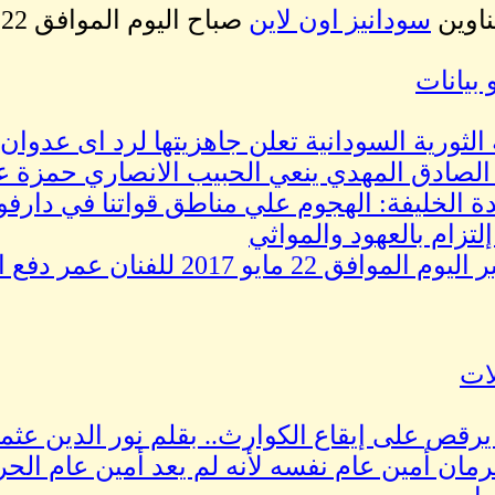
ناوين
سودانيز اون لاين
صباح اليوم الموافق 22 مايو 2017
 بيانات
 الثورية السودانية تعلن جاهزيتها لرد اى عدوان
 الصادق المهدي ينعي الحبيب الانصاري حمزة
دة الخليفة: الهجوم علي مناطق قواتنا في دارف
لتزام بالعهود والمواثي
الموافق 22 مايو 2017 للفنان عمر دفع الله
لات
يرقص على إيقاع الكوارث.. بقلم نور الدين عثم
مان أمين عام نفسه لأنه لم يعد أمين عام الح