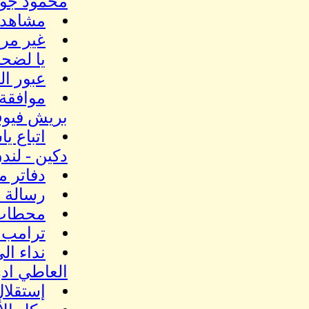
محمود جو
مشاهد ل
غير مرح
يا لضحا
عبور ال
موافقة 
بريش فيو
اتباع ي
دكين - لند
دفاتر 
رسالة مفتو
محطات 
ترامب ي
نداء ال
العاطي اد
إستقلال