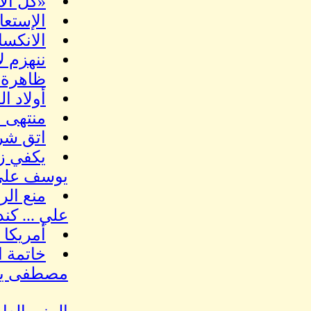
«كل الأ
الإستعا
الانكس
ننهزم لأننا 
ظاهرة ت
أولاد ال
منتهى ا
اتق شر
يكفي زي
يوسف علي
منع الر
علي ... كند
أمريكا 
مصطفى يو