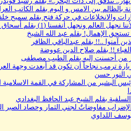
نهار.. تتدفق إلى ذات البحر..» بقلم رشيد قوي
نة بالظالم بين الامس و اليوم بقلم الكاتب ال
ارات والانخلاعات في حركة فتح بقلم سميح خل
نجهل العالم ونجهل أنفسنا (1) بقلم أسحاق احمد فضل الله
ستحق الإهمال! بقلم عبد الله الشيخ
ذين آمنوا ..!! بقلم عبدالباقي الظافر
لغباء !! بقلم صلاح الدين عووضة
 من أحسنت إليه بقلم الطيب مصطفى
ارة ترمب نجاحاً أن تكون قد أبعدت وجهة الع
 النور حسن
ئيس البشير من المشاركة في القمة الاسلامية 
ا
السلفية بقلم الشيخ عبد الحافظ البغدادي
سف اللداوي