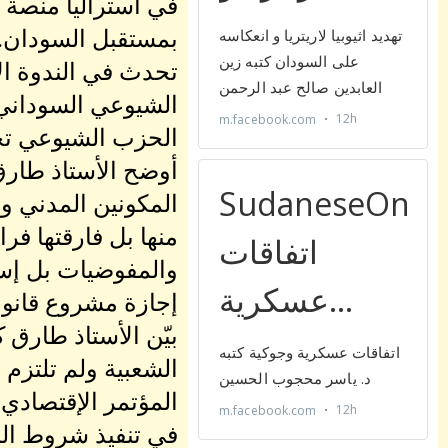
في أستراليا منصة 
بمستقبل السودان.
تحدث في الندوة ال
الشيوعي السوداني 
الحزب الشيوعي تجا
أوضح الأستاذ طارق
منها بل فارقتها ف
والمفوضيات بل إست
إجازة مشروع قانون
بيّن الأستاذ طارق 
الشعبية ولم تلتزم 
المؤتمر الإقتصادي 
في تنفيذ شروط الب