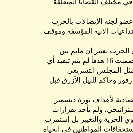
في مختلف القضايا المتعلقة
عضو لجنة الإتصالات بالحزب
داعيات الانية المؤسفة وموقف
الحزب يعتبر أن ماتم بين
المكونين المدني والعسكري إنقلاب على الوثيقة الدستورية التي تضمنت 16 هدفاً لم يتم تنفيذ أي
 مثل المجلس التشريعي
فور وحاكم للنيل الأزرق قبل
تصادية لأهداف ثورة ديسمبر
ستراتيجي، ولم تأخذ بقرارات
قوي الحرية والتغيير بل إستمرت
ستحقاقات المواطنين في الحياة