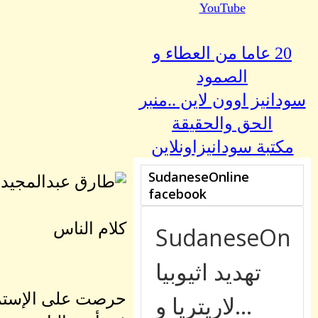
YouTube
20 عاما من العطاء و
الصمود
سودانيز اوون لاين ..منبر
الحق والحقيقة
مكتبة سودانيزاونلاين
كلام الناس
حرصت على الإستما