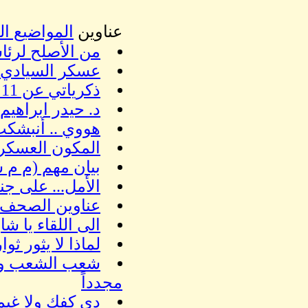
عناوين
المواضيع الم
من الأصلح لرئا
عسكر السيادي 
ذكرياتي عن 11 سبتمبر مع مجدي خليل
د. حيدر ابراهيم
هووي .. أنبشكت:
المكون العسكر
بيان مهم (م م 
الأمل... على جن
عناوين الصحف اليوم الا
الى اللقاء يا ش
لماذا لا يثور 
شعب الشعب وشعب
مجدداً
دي كفك ولا غيم