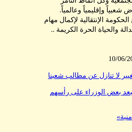
تمعية وكل أنماط التامر
بياً وإقليمياً وعالمياً.
لحكومة الإنتقالية لإكمال مهام
لة والحياة الحرة الكريمة ..
يير لا تنازل عن مطالب شعبنا
د بعض الوزراء على رأسهم
نية»