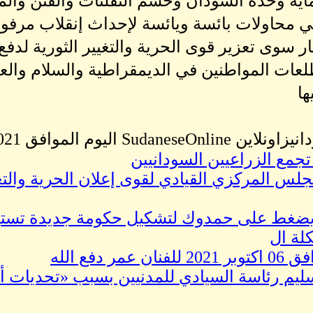
ة وحدة السودان وحسم التفلتات والفتن والمج
 محاولات بائسة ويائسة لإحداث إنقلاب مرفوض شع
 سوى تعزير قوى الحرية والتغيير الثورية لدفع ا
لعات المواطنين في الديمقراطية والسلام والعدا
ها
SudaneseOnline اليوم الموافق 10/06/2021
مع الزراعيين السودانيين
مجلس المركزي القيادي لقوى إعلان الحرية والتغ
ضغط على حمدوك لتشكيل حكومة جديدة تستبع
لة ال
ر دفع الله
ليم رئاسة السيادي للمدنيين بسبب «تحديات أم