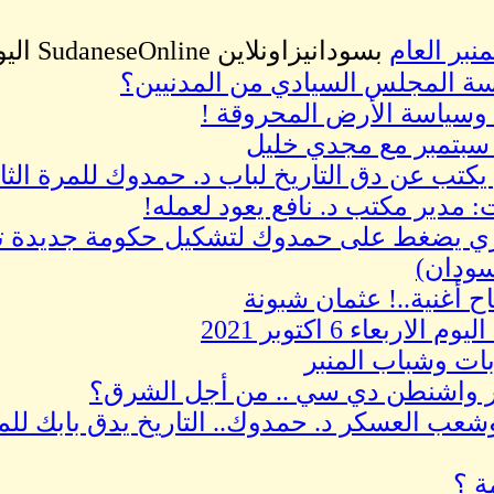
نبر العام
بسودانيزاونلاين SudaneseOnline اليوم الموافق 10/06/2021
سة المجلس السيادي من المدنيين؟
وسياسة الأرض المحروقة !
 يكتب عن دق التاريخ لباب د. حمدوك للمرة الثان
 مدير مكتب د. نافع يعود لعمله!
ي يضغط على حمدوك لتشكيل حكومة جديدة تس
سودان)
اح أغنية..! عثمان شبونة
ربعاء 6 اكتوبر 2021
ابات وشباب المنبر
ثوار واشنطن دي سي .. من أجل الشرق؟
 العسكر د. حمدوك.. التاريخ يدق بابك للمرة ا
ة ؟