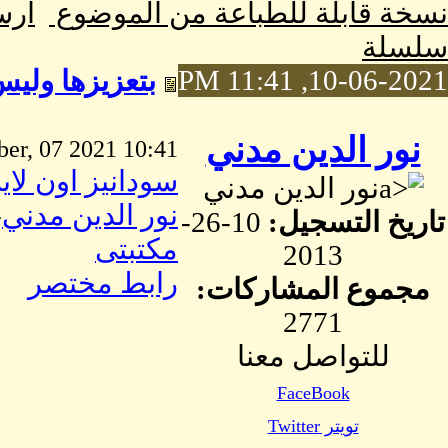
نسخة قابلة للطباعة من الموضوع
ارس
سلسلة
10-06-2021, 11:41 PM
بتعزيزها وليس 
نور الدين مدني
10:41 PM October, 07 2021
سودانيز اون لاي
نور الدين مدني
نور الدين مدني
-
تاريخ التسجيل:
10-26-
مكتبتى
2013
رابط مختصر
مجموع المشاركات:
2771
للتواصل معنا
FaceBook
تويتر Twitter