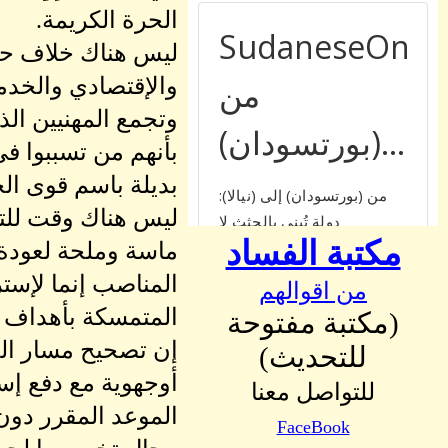
الحرة الكريمة.
ليس هناك خلاف حول 
والإقتصادي والخدم
وتجمع المهنيين ال
بأنهم من تسببوا ف
بديلة باسم قوى الح
ليس هناك وقت للتل
مكتبة الفساد
ماسة وملحة لعودة 
المناصب إنما لإستر
من اقوالهم
المتمسكة بأهداف ثو
(مكتبة مفتوحة
إن تصحيح مسار الح
للتحديث)
أوجهوية مع دفع إس
للتواصل معنا
الموعد المقرر دون 
FaceBook