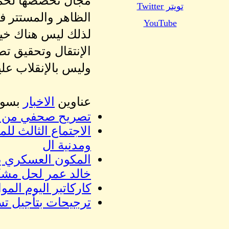
مجال تخصصها لحماي
تويتر Twitter
الظاهر والمستتر في
YouTube
لذلك ليس هناك خيار
الإنتقال وتحقيق تط
وليس بالإنقلاب علي
عناوين
الاخبار
بسودانيزاونلاين 
تصريح صحفي من تج
الاجتماع الثالث لل
ومدنية ال
المكون العسكري ي
خالد عمر لحل مشك
كاركاتير اليوم الموافق 06 اكتوبر 2021 للفنان عم
ترجيحات بتأجيل تس