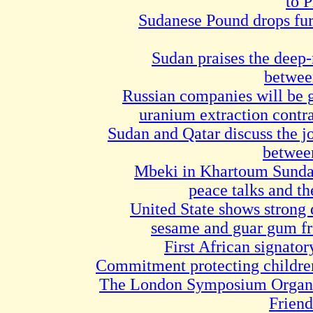
to 
Sudanese Pound drops fur
Sudan praises the deep-
betwee
Russian companies will be g
uranium extraction contra
Sudan and Qatar discuss the j
between
Mbeki in Khartoum Sunday
peace talks and th
United State shows strong 
sesame and guar gum f
First African signator
Commitment protecting children
The London Symposium Organiz
Frien