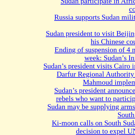
Sudan participate in Afr
c
Russia supports Sudan mili
Sudan president to visit Beijin
his Chinese cou
Ending of suspension of 4 
week: Sudan’s In
Sudan’s president visits Cairo 
Darfur Regional Authority 
Mahmoud implem
Sudan’s president announce
rebels who want to particip
Sudan may be supplying arms t
South
Ki-moon calls on South Suda
decision to expel U