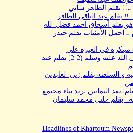
..!! بقلم الطاهر ساتي
!! بقلم عبد الباقى الظافر
هو بقلم أسحاق احمد فضل الله
م .. اجمل الأمنيات بقلم حيدر
 مبتكرة في الغيرة على
المصطفى صلى الله عليه وسلم (2-2) بقلم عبد
م
ية و السلطة بقلم زين العابدين
من
ام..بعد الثمانين نريد بناء مجتمع
.. بقلم خليل محمد سليمان
Headlines of Khartoum Newspa