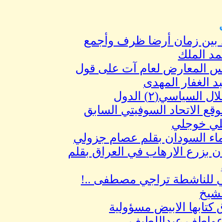
ر، بين زمان أرضا ظرف وأجمع
د الملك
ريس المعارض لعام آت على قول
بد الغفار المهدى
مستقبل الاستقلال السياسي(٢) الدول
وقع الاتحاد السوفيتي السابق
ي خوجلي
ماء السودان بقلم عصام جزولي
ان بزرع الارهاب في العراق بقلم
 للناشطة تراجي مصطفى ..!
لشيخ
كتابها الابيض مسؤولية
 عواطف عبداللطيف