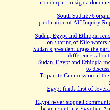
counterpart to sign a docume
South Sudan:76 organi
publication of AU Inquiry Rep
Sudan, Egypt and Ethiopia rea
on sharing of Nile waters
Sudan’s president urges the par
differences abou
Sudan, Egypt and Ethiopia m
to discus
Tripartite Commission of th
Egypt funds first of sever
Egypt never stopped communic
basin countries: Egyptian A