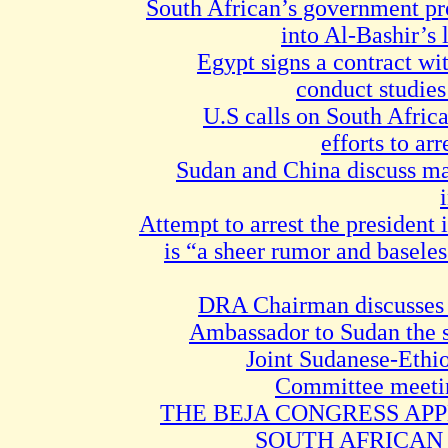
South African’s government pr
into Al-Bashir’s 
Egypt signs a contract wi
conduct studie
U.S calls on South Afric
efforts to ar
Sudan and China discuss man
Attempt to arrest the president
is “a sheer rumor and basele
DRA Chairman discusses w
Ambassador to Sudan the s
Joint Sudanese-Eth
Committee meetin
THE BEJA CONGRESS APP
SOUTH AFRICAN