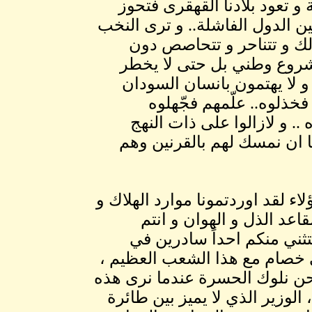
 و تعود بلادنا القهقرى فتحوز
بين الدول الفاشلة.. و ترى النخب
لك و تتناحر و تتحاصص دون
شروع وطني بل حتى لا يخطر
و لا يهتمون بانسان السودان
فخذلوه.. علّمهم فجّهلوه
 .. و لازالوا على ذات النهج
ا ان نمسك لهم بالقرنين وهم
لاء لقد اوردتمونا موارد الهلاك و
اعد الذل و الهوان و انتم
ني منكم احداً سادرين في
 خصام مع هذا الشعب العظيم ،
حن نلوك الحسرة عندما نرى هذه
 الوزير الذي لا يميز بين طائرة