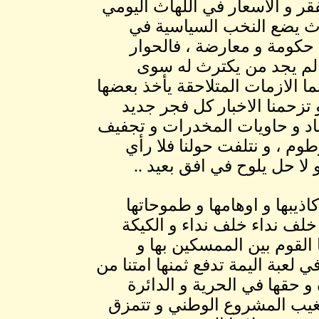
لفقر و الاسعار في اللهاث اليومي
وث يضع النخب السياسية في
حكومة و معارضة ، فالحوار
 لم يجد من يكترث له سوى
نما الازمات المتلاحقة يأخذ بعضها
تزحمنا الاخبار كل فجر جديد
اد و حاويات المخدرات و تجفيف
 ، و نتلفت حولنا فلا رأي
ا حل يلوح في افق بعيد ..
اذيبها و اوهامها و طموحاتها
خلف نداء خلف نداء و الكيكة
 القوم بين الممسكين بها و
ي لعبة اليمة تدفع ثمنها امتنا من
و حقها في الحرية و الدائرة
 يغيب المشروع الوطني و تتمزق