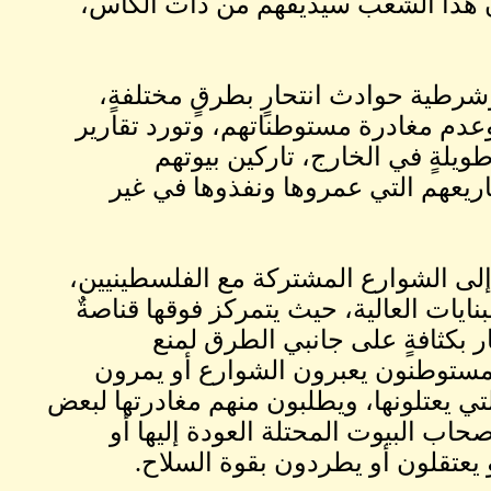
أن هذا الشعب سيذيقهم من ذات الكأس،
 وشرطية حوادث انتحارٍ بطرقٍ مختلفةٍ،
دم مغادرة مستوطناتهم، وتورد تقارير
يلةٍ في الخارج، تاركين بيوتهم
ريعهم التي عمروها ونفذوها في غير
لى الشوارع المشتركة مع الفلسطينيين،
ايات العالية، حيث يتمركز فوقها قناصةٌ
 بكثافةٍ على جانبي الطرق لمنع
 مستوطنون يعبرون الشوارع أو يمرون
لتي يعتلونها، ويطلبون منهم مغادرتها لبعض
اب البيوت المحتلة العودة إليها أو
و يعتقلون أو يطردون بقوة السلاح.