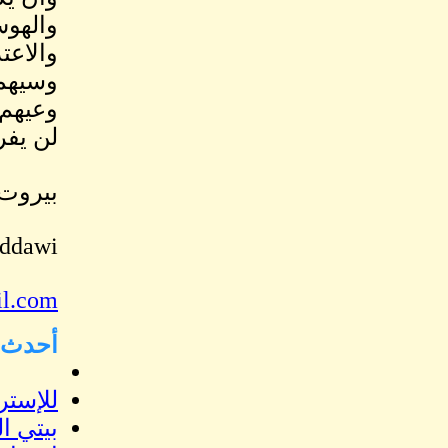
والهوس
والاعت
وسيهمل
وعيهم 
لن يفر
بيروت في 15
eddawi
il.com
أحدث ا
للإستر
بيتي ا