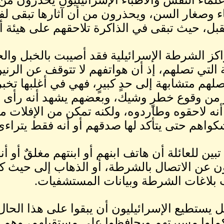
ء وصغار السن، ويحذرون من أن آثارها تبقى لف
بل، حيث تبقى في الذاكرة تلاحقهم على هيئة أ
اكز الشرطة الإسرائيلية فقد أصيبت بالخبل والج
ة التي تصلهم، إذ أن هواتفهم لا تتوقف عن الر
صلهم متشابهة إلى حدٍ كبيرٍ، فهي في أغلبها تخ
من وقوع خطرٍ وشيك، وبعضهم يشهد أنه رأى في أ
نه لاحقوه وطاردوه، ولكنه تمكن من الإفلات م
شكواهم حتى يتأكد لها صدقهم أو أنه فقط يتراءى
تبين للعائلة أن هاتف ابنهم أو ابنتهم مغلقٌ أو أن
ن عن الاتصال بالشرطة، أو الذهاب إلى حيث كان 
بلاغات الشرطة وبيانات المستشفيات.
 يستطيع الإسرائيليون أن يبقوا على هذا الحال
ملوا مسيرتهم ويحافظوا على مستقبلهم، وهم