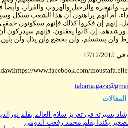
، والهجرة والرحيل والهروب والفرار، وأيضاً 
داء، أم أنهم يراهنون أن هذا الشعب سيكل و
، إنهم إن فكروا كذلك فإنهم سيكونون حمقى، إ
ورشدهم، إن كانوا يعقلون، فإنهم سيدركون أن 
ط ولن يستسلم، ولن بخضع ولن يذل ولن يلين.
17/12/20
ddawihttps://www.facebook.com/moustafa.ell
tabaria.gaza@gma
لمقالات
شاد بسيرته في تعزيز سلام العالم بقلم نورالد
لصغير بكندا بقلم محمد رفعت الدومي