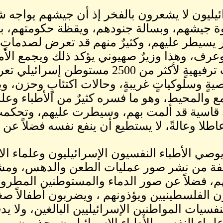
ئيليون لا يشعرون بالفخر إذ أن جيشهم يواجه شب
ة جيشهم، وبسالة جنودهم، ويقظة حكومتهم، ب
 يسيطر عليهم، وكثيرٌ منهم قد تعرض لصدماتٍ 
رف، وهذا وزيرٌ صهيوني يؤكد ذلك ويجمع الأموا
رحلاتٍ ترفيهيةٍ لأكثر من 2500 م
ةٍ وسلوكياتٍ غريبةٍ، وحالات اكتئابٍ وحزن، 
ع والمحيط، وهو ما فسره كثيرٌ من الأطباء وعلم
 قاسية قد ألمت بهم، وسيطرت عليهم، وتحكمت 
اطلا وعالةً، لا يستطيع أن ينفع نفسه فضلاً عن
يوصي الأطباء النفسيون الإسرائيليون وعلماء ال
فة من نشر صور عمليات الطعن والدهس، ومشا
، فضلاً عن صور الدماء والمستوطنين المطروحين
ن الفلسطينيين ويؤذونهم ، ويضربون أطفالاً صغ
 بنفسيات المواطنين الإسرائيليين البالغين، ولا
لماء النفس والأطباء الإسرائيليون يحذرون من