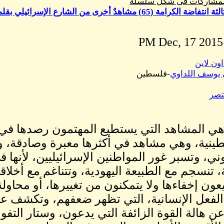
المشاركات فى شكل سلسلة
65) مشاهدٌ أخرى من الشارع الإسرائيلي بقلم د. مصطفى يوسف اللداوي
اون لاين
وسف اللداوي
-فلسطين
تصر
 هي المشاهد التي يستطيع المهتمون رصدها في ا
ينية، وهي مشاهد في أكثرها معبرة وصادقة،
ني، وتسبر غور المواطنين الإسرائيليين، لأنها ف
 تنسجم مع الطبيعة اليهودية، وتتناغم مع أخلاقه
ون إخفاءها ولا يتمكنون من تغييرها، أو محاولة 
لفعل الإنسانية، التي تظهر ضعفهم، وتكشف عن
 عن هالة القوة الزائفة التي يدعون، وستار التف