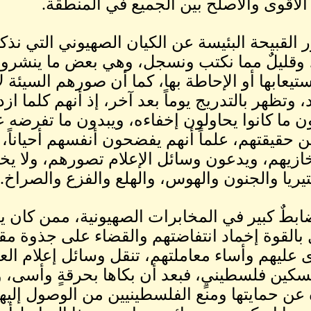
الأقوى والأصلح بين الجميع في المنطقة.
 القبيحة البئيسة عن الكيان الصهيوني التي ن
 وقليلٌ مما نكتب ونسجل، وهي بعض ما ينشرو
يعابها أو الإحاطة بها، كما أن صورهم السيئة لا 
، وتظهر بالتدريج يوماً بعد آخر، إذ أنهم كلما ا
 ما كانوا يحاولون إخفاءه، ويبدون ما تفرضه ع
ن حقيقتهم، علماً أنهم يفضحون أنفسهم أحياناً
زيهم، ويدعون وسائل الإعلام تصورهم، ولا يخف
يريا والجنون والهوس، والهلع والفزع والصراخ.
ابطٌ كبير في المخابرات الصهيونية، ممن كان
بالقوة إخماد انتفاضتهم والقضاء على جذوة مق
 عليهم وأساء معاملتهم، تنقل وسائل إعلام الع
بسكين فلسطينيٍ، فبعد أن بكاها بحرقةٍ وأسى، و
عن حمايتها ومنع الفلسطينيين من الوصول إليها،