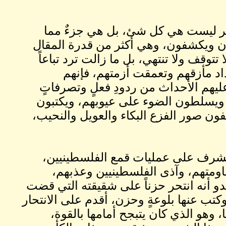
ذكر ليست هي كل شئ، بل هي جزءٌ مما
ن ويكشفون، وهي أكثر من قدرة المقال
تتوقف ولا تنتهي، بل ما زالت ترد تباعاً
زداد مأزقهم وتعمقت أزمتهم، فإنهم
ليهم الأحداث من ردودِ فعلٍ وتصرفاتٍ
، ويسلطون الضوء على عيوبهم، ويكتبون
ون صور الفزع البكاء والعويل والنحيب،
 يشرف على عمليات قمع الفلسطينيين،
اومتهم، وآذى الفلسطينيين وعذبهم،
دو أنه انتحر حزناً على شقيقته التي قضت
كتب عنها بلوعةٍ وحزن، أقدم على الانتحار
 وهو الذي كان يتبجح أمامها بالقوة،