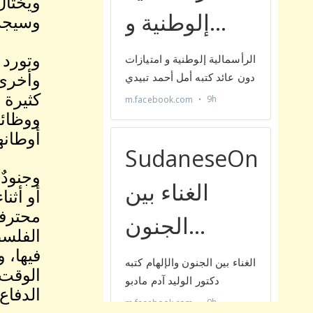
ويختال
وسيجرع
وتورد 
وأخرى 
كثيرة 
ووظائف
أوطانه
وجنودٌ
أو أثن
محترفو
الفلسط
فيها، 
الوقت 
الدفاع