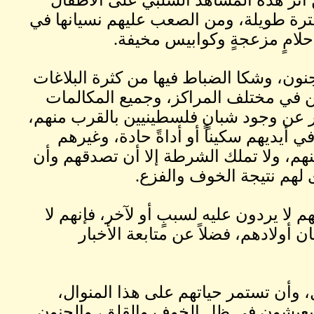
ترة طويلة، ومن الصعب عليهم نسيانها في
حلامٍ مزعجةٍ وكوابيس مخيفة.
نون، وشكا الضباط فيها من كثرة البلاغات
نين في مختلف المراكز، وجميع المكالمات
بر عن وجود شبانٍ فلسطينيين بالقرب منهم،
يديهم سكيناً أو أداةً حادة، وغيرهم
نهم، ولا تملك الشرطة إلا أن تصدقهم وأن
 لهم نتيجة الخوف والفزع.
هم لا يردون عليه لسببٍ أو لآخر، فإنهم لا
أولادهم، فضلاً عن متابعة الأخبار
، وأن تستمر حياتهم على هذا المنوال،
 يعيشون في ظل الخوف والقلق، والجنون