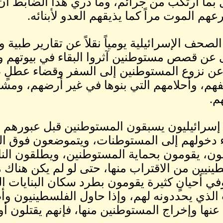
 بما ارتكب من جرائم، وما دري هذا الضابط 
هم الموت مراً كما يذيقهم العدو لأبنائه.
الصحف الإسرائيلية يومياً نقلاً عن تقارير طبية
عن قصص مستوطنين آثروا البقاء في بيوتهم وع
عن نزوع المستوطنين إلى السفر وقضاء عطلٍ طو
هم، وأحلامهم التي بنوها في غير أرضهم، ومشا
م.
 إسرائيليون يسبقون المستوطنين قبل عبورهم إ
اء دخولهم إلى المستوطنات، ويتموضعون فوق البن
ن، يقومون بحماية المستوطنين، ويطلقون النار
ينيين من الاقتراب منها، حتى لو لم يكن هناك
وفي أحيانٍ كثيرة يقومون بطرد سكان البنايات ا
الذي يحددونه لهم، وإذا حاول الفلسطينيون وأصح
 عنها وإخراج المستوطنين منها، فإنهم يقتلون أ