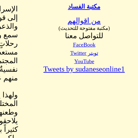
مكتبة الفساد
الإسرا
إلى قو
من اقوالهم
والذعر
(مكتبة مفتوحة للتحديث)
سمع وع
للتواصل معنا
FaceBook
مستعصي
تويتر Twitter
المجتم
YouTube
Tweets by sudaneseonline1
نفسيةٌ
منهم ع
ولهذا 
المختل
وطعنهم
يلاحقو
كثيراً
ولكن ع