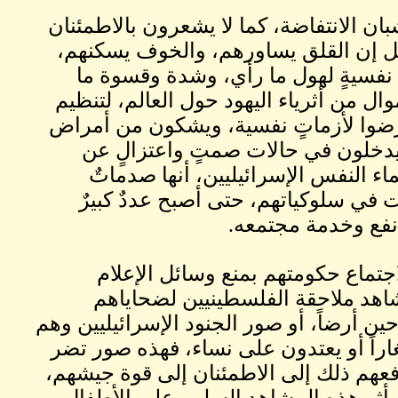
ان الانتفاضة، كما لا يشعرون بالاطمئنان
ل إن القلق يساورهم، والخوف يسكنهم،
نفسيةٍ لهول ما رأي، وشدة وقسوة ما
ل من أثرياء اليهود حول العالم، لتنظيم
ستوطن إسرائيلي تعرضوا لأزماتٍ نفسية، ويشكون من أمراض
ويدخلون في حالات صمتٍ واعتزالٍ عن
اء النفس الإسرائيليين، أنها صدماتٌ
في سلوكياتهم، حتى أصبح عددٌ كبيرٌ
 نفع وخدمة مجتمعه.
اجتماع حكومتهم بمنع وسائل الإعلام
هد ملاحقة الفلسطينيين لضحاياهم
 أرضاً، أو صور الجنود الإسرائيليين وهم
اراً أو يعتدون على نساء، فهذه صور تضر
 يدفعهم ذلك إلى الاطمئنان إلى قوة جيشهم،
 أثر هذه المشاهد السلبي على الأطفال