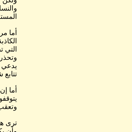
والنسا
المستق
أما مر
الكاذب
التي ت
وتحذر 
يدعي أ
تتابع 
أما إن 
يتوقفو
وتعقب 
ترى هل
وأن يك