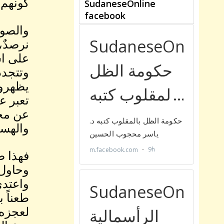
كونهم 
والصور
نرصدٌ،
على است
وتتجدد
يظهرون
تعبر ع
عن مخا
والهست
فهذا ض
وحاول 
واعتدى
طعناً 
لعجزه 