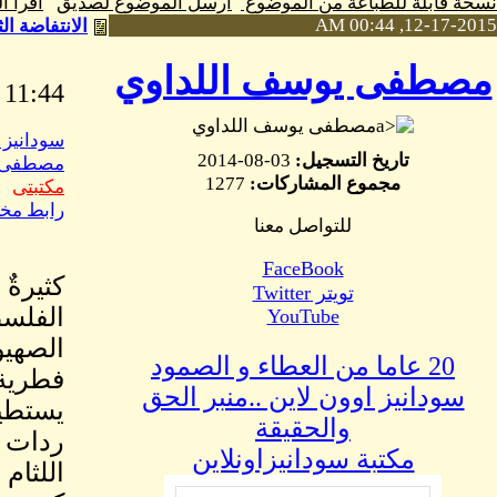
نسخة قابلة للطباعة من الموضوع
ارسل الموضوع لصديق
اقرا 
12-17-2015, 00:44 AM
الانتفاضة الثالثة انتفاضة الكرامة (
مصطفى يوسف اللداوي
11:44 PM Dec, 17 2015
مصطفى يوسف اللداوي
سودانيز 
تاريخ التسجيل:
03-08-2014
مصطفى ي
مجموع المشاركات:
1277
مكتبتى
رابط مخ
للتواصل معنا
FaceBook
كثيرةٌ
تويتر Twitter
الفلسط
YouTube
الصهيو
20 عاما من العطاء و الصمود
فطرية،
سودانيز اوون لاين ..منبر الحق
يستطيع
والحقيقة
ردات ا
مكتبة سودانيزاونلاين
اللثام