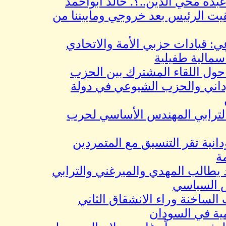
حي الدين..؟. خالد ابواحمد
لرئيس بعد خروجي وماييننا من
ادات حزبي الأمة والاتحادي
ة طفيلية
لقاء المشترك بين الحزب
والحزب الشيوعي في دولة
ابي المهندس الأساسي لحرب
تقر التنسيق مع المتمردين
لب المهدي والميرغني والترابي
سياسي
نة وراء الانشقاق الثاني
في السودان