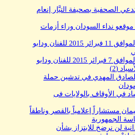
لصحفية بصحيفة التيَّار إنعام
 نداء السودان وراء أزمات
كاركاتير اليوم الموافق 11 فبرائر 2015 للفنان ودابو
كاركاتير اليوم الموافق 7 فبرائر 2015 للفنان ودابو
2)
ق المهدي في تدشين حملة
الأوقاف بالولايات فى
تشاراً إعلامياً بالقصر وناطقاً
الجمهورية
ن نرضخ للابتزاز بشأن