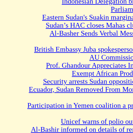
Indonesian Delegati
Pa
Eastern Sudan's Suakin mar
Sudan’s HAC closes Mah
Al-Basher Sends Verbal
British Embassy Juba spokes
AU Commis
Prof. Ghandour Appreciat
Exempt African
Security arrests Sudan op
Ecuador, Sudan Removed Fro
Participation in Yemen coalition
Unicef warns of pol
Al-Bashir informed on details