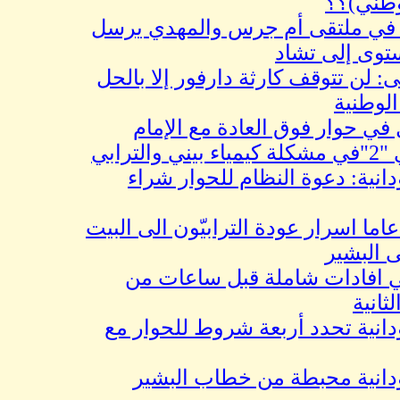
)؟؟
ملتقى أم جرس والمهدي يرسل
 إلى تشاد
تتوقف كارثة دارفور إلا بالحل
ية
حوار فوق العادة مع الإمام
: دعوة النظام للحوار شراء
 ال15 عاما اسرار عودة الترابيّون الى البيت
شير
دات شاملة قبل ساعات من
 تحدد أربعة شروط للحوار مع
ة محبطة من خطاب البشير