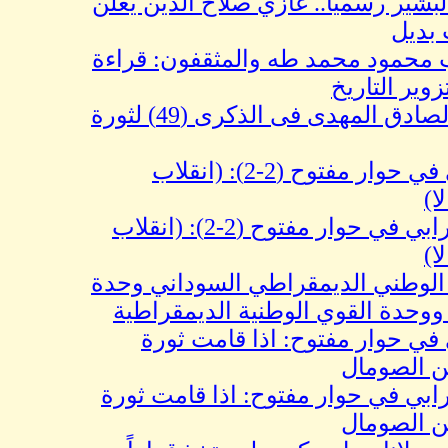
رسمياً.. غازي صلاح الدين يعلن
ل
حمود محمد طه والمثقفون: قراءة
لتاريخ
محاضرة سيد الصادق المهدى فى الذكرى (49) لثورة
د.حسن الترابي في حوار مفتوح (2-2): (انقلاب
Re: د.حسن الترابي في حوار مفتوح (2-2): (انقلاب
 الوطني الديمقراطي السوداني وحدة
 القوي الوطنية الديمقراطية
وار مفتوح: اذا قامت ثورة
صومال
ي في حوار مفتوح: اذا قامت ثورة
صومال