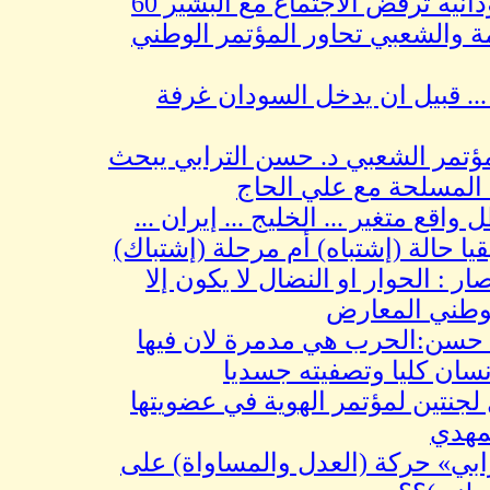
المعارضة السودانية ترفض الاجتماع مع البشير 60
الشعبي تحاور المؤتمر الوطني
قبيل ان يدخل السودان غرفة
مر الشعبي د. حسن الترابي يبحث
سلحة مع علي الحاج
تغير ... الخليج ... إيران ...
لة (إشتباه) أم مرحلة (إشتباك)
الحوار او النضال لا يكون إلا
 المعارض
الحرب هي مدمرة لان فيها
 كليا وتصفيته جسديا
ين لمؤتمر الهوية في عضويتها
حركة (العدل والمساواة) على