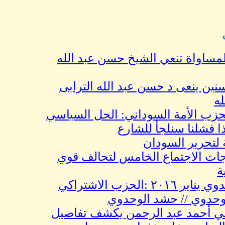
اة تنعي الشيخ حسن عبد الله
عى د حسن عبد الله الترابى
 الأمة السوداني: الحل السياسي
لنا سنلجأ للشارع
رير السودان
لاجتماع الخامس لتحالف قوي
بيان حشد الوحدوي يناير ٢٠١٦ :الحزب الاشتراكي
ي // حشد الوحدوي
أحمد عبد الرحمن يكشف تفاصيل