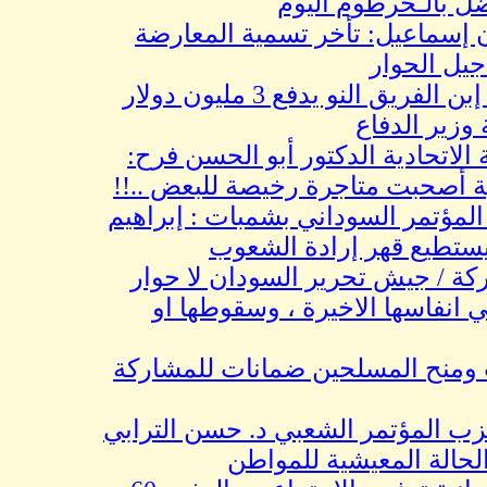
الـخرطوم اليوم
يل: تأخر تسمية المعارضة
الحوار
زواج الموسم.. إبن الفريق النو يدفع 3 مليون دولار
 الدفاع
تحادية الدكتور أبو الحسن فرح:
صحبت متاجرة رخيصة للبعض ..!!
ر السوداني بشمبات : إبراهيم
طيع قهر إرادة الشعوب
 جيش تحرير السودان لا حوار
اسها الاخيرة ، وسقوطها او
ح المسلحين ضمانات للمشاركة
المؤتمر الشعبي د. حسن الترابي
ة المعيشية للمواطن