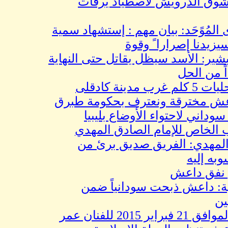
ق الدرويش لاصطياد يرقات
ُوًحَد: بيان مهم : إستشهاد سمية
 إصرارا ً وقوة
 الأسد سيظل يقاتل حتى النهاية
 الحل
لى
مخترقة ونعترف بحكومة طبرق
ي لاحتواء الأوضاع بليبيا
اص للإمام الصادق المهدي
دي: الفريق صديق برئ من
ليه
 داعش
 داعش ذبحت سودانياً ضمن
كاركاتير اليوم الموافق 21 فبراير 2015 للفنان عمر