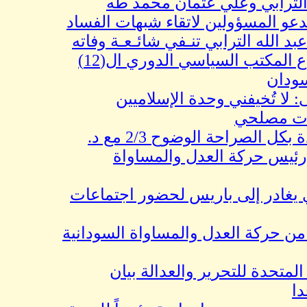
ابي وعلي عثمان محمد طه
لمسؤولين لاتقاء شبهات الفساد
ه الترابي تنـفي شائـعـة وفاته
مخرجات اجتماع المكتب السياسي الدوري ال(12)
ن
خيفني وحدة الإسلاميين
صلحي
حوار فوق العادة بكل الصراحة الوضوح 2/3 مع د.
 حركة العدل والمساواة
در إلى باريس لحضور اجتماعات
ة العدل والمساواة السودانية
دة للتحرير والعدالة بيان