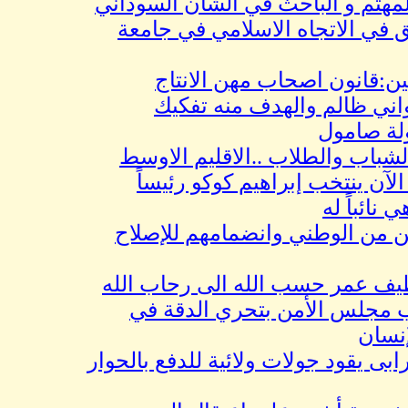
م و الباحث في الشان السوداني
 الاتجاه الاسلامي في جامعة
نون اصحاب مهن الانتاج
ظالم والهدف منه تفكيك
امول
ب والطلاب ..الاقليم الاوسط
نتخب إبراهيم كوكو رئيساً
ً له
ن الوطني وانضمامهم للإصلاح
عمر حسب الله الى رحاب الله
س الأمن بتحري الدقة في
ود جولات ولائية للدفع بالحوار