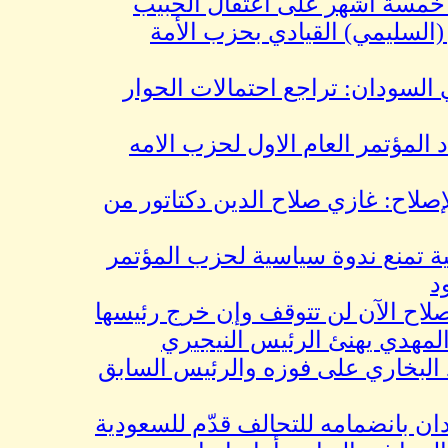
 أشهر على اعتقال الحبيب
ليمي) القيادي بحزب الأمة
ودان: تراجع احتمالات الحوار
ؤتمر العام الاول لحزب الامه
ح: غازي صلاح الدين دكتاتور من
نع ندوة سياسية لحزب المؤتمر
الآن لن تتوقف وإن خرج رئيسها
دي يهنئ الرئيس النيجيري
اري على فوزه والرئيس السابق
انضمامه للتحالف قدّم للسعودية