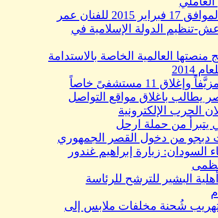
ملي
كاركاتير اليوم الموافق 17 فبراير 2015 للفنان عمر
نظيم الدولة الإسلامية في
صتها العالمية الخاصة بالاستدامة
ب باغلاق مواقع التواصل
حرب الإلكترونية
رأ من حملة ارحل
جو من دخول القصر الجمهوري
ودان: زيارة إبراهيم غندور
لبشير للترشح للرئاسة
ب شُحنة مخلفات ملابس إلى