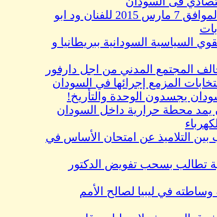
دي فى السودان
كاركاتير اليوم الموافق 7 مارس 2015 للفنان ود ابو
لسياسية السودانية ببريطانيا و
المجتمع المدني من اجل دارفور
ات المزمع إجرائها في السودان
ن يجسدون الوحدة والتأريخ!
محطة حرارية داخل السودان
اء
بين التلاميذ عن امتحان الأساس في
الب بسحب تفويض الدكتور
ه في ليبيا لصالح الأمم