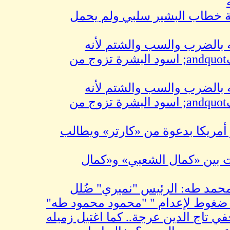
اب البشير سلبي ولم يحمل
الضرب والسب والشتم لأنه
andquot;وصيفandquot; اسود البشرة تزوج من
الضرب والسب والشتم لأنه
andquot;وصيفandquot; اسود البشرة تزوج من
يكا بدعوة من «كارتر» ويطالب
ن «كمال الشعبي» و«كمال
طه: الرئيس "نميري" ضُلل
 لإعدام " "محمود محمود طه"
ج الدين عرجة.. كما اغتيل زميله