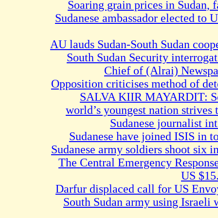
Soaring grain prices in Su
Sudanese ambassador elected 
AU lauds Sudan-South Sudan c
South Sudan Security interr
Chief of (Alrai) N
Opposition criticises method o
SALVA KIIR MAYARDIT:
world’s youngest nation str
Sudanese journalis
Sudanese army soldiers shoot s
The Central Emergency Resp
US 
Darfur displaced call for US 
South Sudan army using Isra