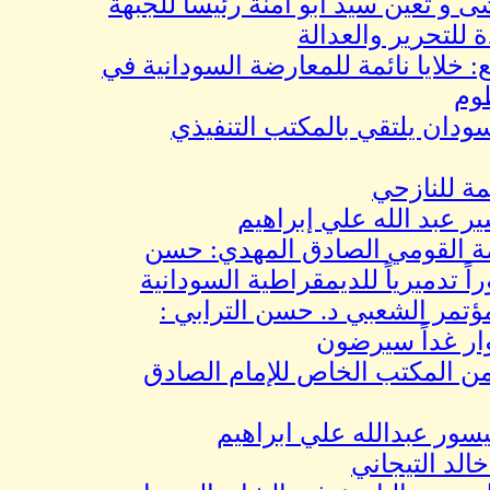
ين سيد ابو امنة رئيساً للجبهة
حرير والعدالة
ايا نائمة للمعارضة السودانية في
يلتقي بالمكتب التنفيذي
نازحي
 الله علي إبراهيم
قومي الصادق المهدي: حسن
ميرياً للديمقراطية السودانية
ر الشعبي د. حسن الترابي :
داً سيرضون
مكتب الخاص للإمام الصادق
عبدالله علي ابراهيم
التيجاني