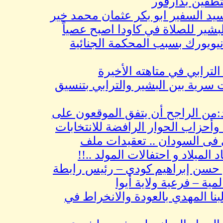
ن بدارفور
السفير ابو بكر عثمان محمد خير
للصلاة في كاودا اصبح عصياً
ورك بسبب المحكمة الجنائية
بي في متاهته الأخيرة
ة بين البشير والترابي بتنسيق
 الراجح أن يتفق الموقعون على
اب الحوار الرافضة للانتخابات
السودان .. تعقيدات ملف
لاد و احتفالات المولد ..!!
إبراهيم كودي – رئيس رابطة
– فرعية ولاية أيوا
لمهدي بالعودة والانخراط في