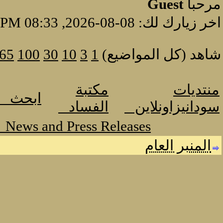
مرحبا
Guest
اخر زيارك لك: 08-08-2026, 08:33 PM
شاهد (كل المواضيع)
1
3
10
30
100
65
منتديات
مكتبة
ابحث
سودانيزاونلاين
الفساد
News and Press Releases
المنبر العام