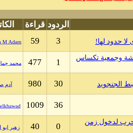
الردود
قراءة
الكا
59
3
a M Adam
اشة وجمعية تكساس
477
1
محمد جمال
980
30
بط الجنجويد
آدم صي
1009
36
elkhawad
لحرب لدخول زمن
40
0
زهير ابو ا