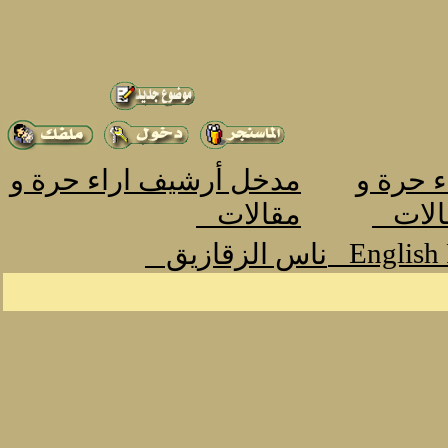
ء حرة و
مدخل أرشيف اراء حرة و
الات
مقالات
English
ناس الزقازيق