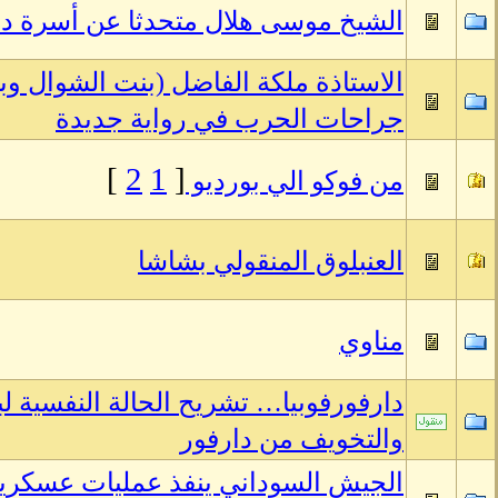
الشيخ موسى هلال متحدثا عن أسرة دق
الاستاذة ملكة الفاضل (بنت الشوال وب
جراحات الحرب في رواية جديدة
]
2
1
[
من فوكو الي بورديو
العنبلوق المنقولي بشاشا
مناوي
دارفورفوبيا… تشريح الحالة النفسية ل
والتخويف من دارفور
الجيش السوداني ينفذ عمليات عسكرية