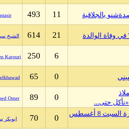
493
11
دةشنو بالجلاقية
ntasir
614
21
ي وفاة الوالدة
الشيخ سيد
250
6
m Karouri
65
0
يني
elkhawad
لاذ
89
0
ed Omer
نأكل حتى...
عناوين الصحف وكوكتيل الاخبار الصادرة السبت 8 أغسطس
70
0
ابوبكر س