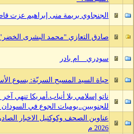
الجنجاوي بريمة منى إبراهيم عزت قاص
صادق التعازي "محمد البشرى الخضر" ف
سودري _ ام بادر
حياة السيد المسيح السريّة: يسوع الأس
ناتو إسلامي بلا أنياب.أمريكا تنهي آخر م
للجنوبيين..يوميات الجوع في السودان «
2026 م