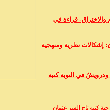
 والاختراق- قراءة في
 إشكالات نظرية ومنهجية
ودرويشٌ في النوبة كتبه
ية كتبه تاج السر عثمان