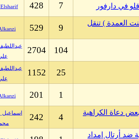
428
7
لو في دارفور
 Elsharif
نت العمدة ) تنقل
529
9
Alkanzi
عبداللطي
2704
104
علي
عبداللطي
1152
25
علي
201
1
Alkanzi
بعض دعاة الكراهية
اسماعيل عب
242
4
محم
 ضد أرتال إمداد