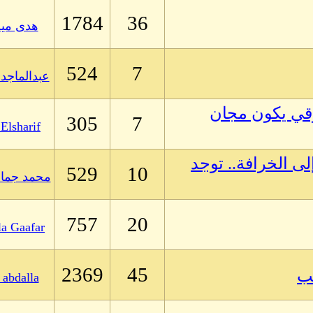
1784
36
هدى مي
524
7
عبدالماج
رقي يكون مجان
305
7
 Elsharif
ى الخرافة.. توجد
529
10
محمد جمال
757
20
la Gaafar
2369
45
يب
 abdalla