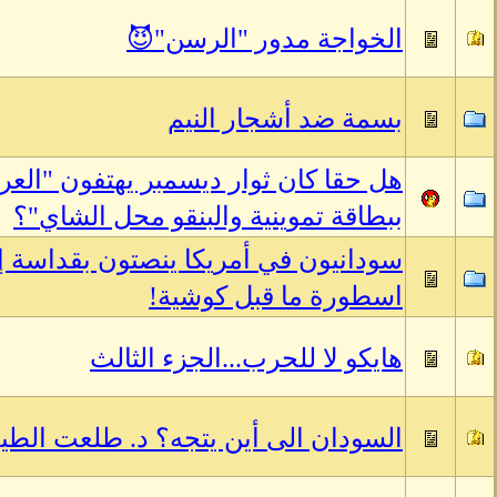
الخواجة مدور "الرسن"😈
بسمة ضد أشجار النيم
هل حقا كان ثوار ديسمبر يهتفون "الع
ببطاقة تموينية والبنقو محل الشاي"؟
سودانيون في أمريكا ينصتون بقداسة إل
اسطورة ما قبل كوشية!
هايكو لا للحرب...الجزء الثالث
السودان الى أين يتجه؟ د. طلعت الط