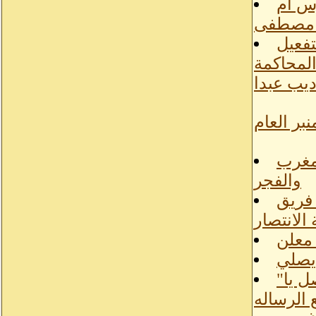
وس أم
تفعيل
المحاكمة
ديب عبدا
نبر العام
لمغرب
والفجر
 فريق
الانتصار
يصلي
24918377062 اتصل يا"
 الرساله