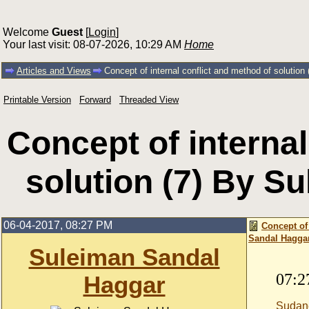
Welcome
Guest
[
Login
]
Your last visit: 08-07-2026, 10:29 AM
Home
Articles and Views
Concept of internal conflict and method of solutio
Printable Version
Forward
Threaded View
Concept of internal
solution (7) By S
06-04-2017, 08:27 PM
Concept of 
Sandal Hagga
Suleiman Sandal
07:2
Haggar
Sudan