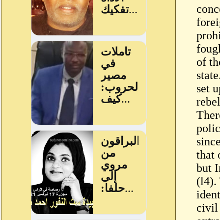
conc
forei
proh
fough
of th
stat
set 
rebel
Ther
polic
sinc
that 
but 
(l4).
iden
civil