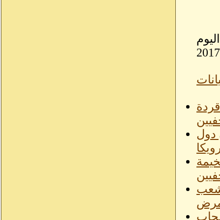
ليوم
يانات
قردة
فيين
 دول
رويكا
خيمة
فيين
لشعب
لمرض
سحاب