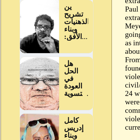
extr
Paul 
extr
Meye
goin
as in
abou
From
foun
viol
civi
24 w
were
comm
viol
curr