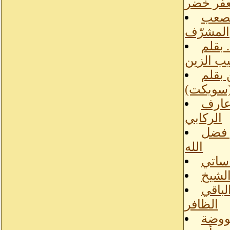
فر خضر
مصعب
المشرّف
 بقلم
ب الزين
 بقلم
(سويكت)
 عارف
الركابي
ق فضل
الله
 ساتي
الشيخ
لباقي
الظافر
عووضة