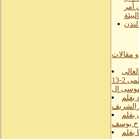
 أمر
لبيئة
لندن
و مقالات
لعالى
إعداد أمانة التعليم العالى والبحث العلمى 2-13
موسى ال
 بقلم
الشريف
 بقلم
اج يوسف
 بقلم