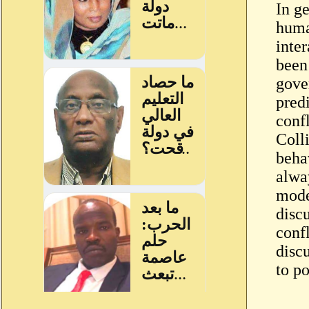
In ge
huma
inte
been
gove
pred
conf
Coll
beha
alway
mode
discu
confl
disc
to po