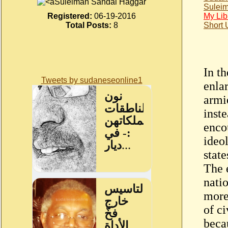
Suleiman Sandal Haggar
Sulei
Registered:
06-19-2016
My Lib
Total Posts:
8
Short
In t
Tweets by sudaneseonline1
enlar
armie
inste
enco
ideol
state
The 
natio
more 
of c
becau