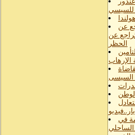
غندور
هولندا
جع عن
تراجع عن
الحظر
أمين
 الإرهاب
قاضاة
 السيسى
درات
تعادل
مة في
 الساحلي