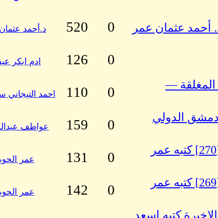
520
0
د. أحمد عثمان عمر
د.أحمد عثمان
126
0
ادم ابكر ع
المغلقة —
110
0
احمد التيجاني س
دمشق الدولي
159
0
عواطف عبدال
كبسولات في عين العاصفة : رسالة رقم [270] كتبه عمر
131
0
عمر الحوي
كبسولات في عين العاصفة : رسالة رقم [269] كتبه عمر
142
0
عمر الحوي
لاخيرة كتبه اسعد