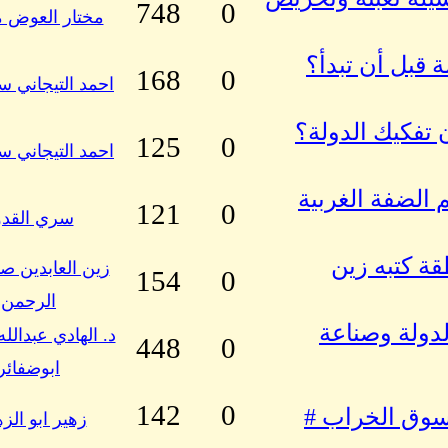
748
0
مختار العوض 
ة قبل أن تبدأ؟
168
0
احمد التيجاني س
 تفكيك الدولة؟
125
0
احمد التيجاني س
م الضفة الغربية
121
0
سري القدو
ة كتبه زين
زين العابدين صا
154
0
الرحمن
لدولة وصناعة
د. الهادي عبدالل
448
0
ابوضفائر
142
0
سوق الخراب #
زهير ابو الز