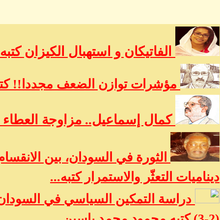
الفاتيكان و استهبال الكيزان كتبه
مؤشرات توازن الضعف مجددا!! كتب
كمال إسماعيل.. مزاوجة العطاء ب
الثورة في السودان، بين الانقسام
ديناميات التعثّر والاستمرار كتبه...
دراسة التمكين السياسي في السودان:
(2-3) كتبه محمود محمد ياسين