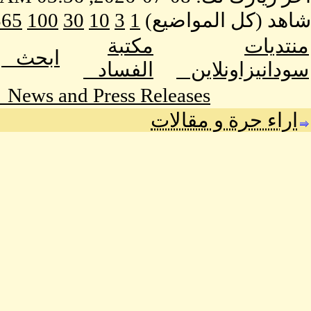
شاهد (كل المواضيع)
1
3
10
30
100
365
منتديات
مكتبة
ابحث
سودانيزاونلاين
الفساد
News and Press Releases
اراء حرة و مقالات