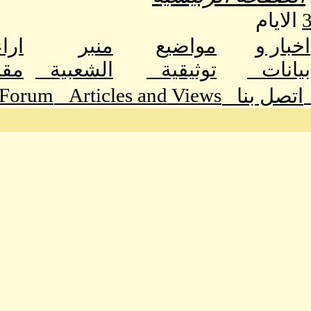
الايام
اخبار و
مواضيع
منبر
ارا
بيانات
توثيقية
الشعبية
مق
 Forum
Articles and Views
اتصل بنا