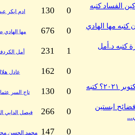
ين الفساد كتبه
130
0
ادم ابكر ع
كتبه مها الهادي
676
0
مها الهادي ط
 كتبه د.أمل
231
1
أمل الكردف
162
0
عادل هلا
كيف جاءت الحرب بعد فشل انقلاب ٢٥ أكتوبر ٢٠٢١؟ كتبه
130
0
تاج السر عثمان
فضائح ابستين
266
0
فيصل الدابي ا
..
147
0
محمد الحسن محم