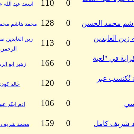
110
0
اسعد عبد الله ع
128
0
هاشم محمد الحسن
محمد هاشم محم
 زين العابدين
زين العابدين صا
113
0
الرحمن
راية في "لعبة
166
0
زهير ابو الز
 تُكتسب عبر
120
0
خالد كود
106
0
سي
ادم ابكر ع
159
0
مد شريف كامل
محمد شريف 