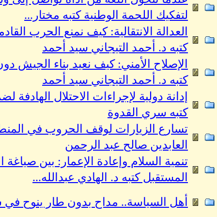
لتفكيك اللحمة الوطنية كتبه مختار...
العدالة الانتقالية: كيف نمنع الحرب القادم
كتبه د. أحمد التيجاني سيد أحمد
الإصلاح الأمني: كيف نعيد بناء الجيش دون
كتبه د. أحمد التيجاني سيد أحمد
إدانة دولية لإجراءات الاحتلال الهادفة لض
كتبه سري القدوة
تسارع الزيارات لوقف الحروب في المنطق
العابدين صالح عبد الرحمن
تنمية السلام وإعادة الإعمار: بين صياغة ا
المستقبل كتبه د. الهادي عبدالله...
أهل السياسة.. مداح بدون طار ينوح في 