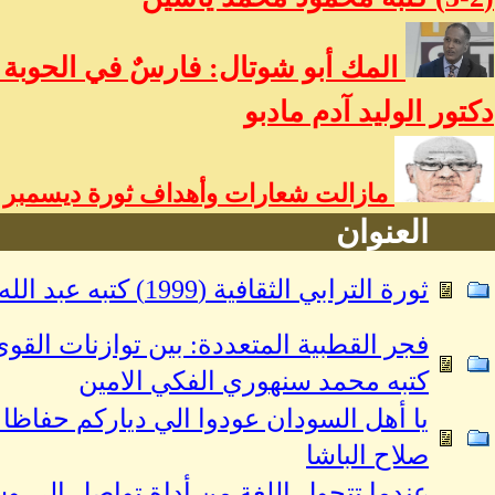
المك أبو شوتال: فارسٌ في الحوبة و
دكتور الوليد آدم مادبو
مازالت شعارات وأهداف ثورة ديسمبر حي
العنوان
ثورة الترابي الثقافية (1999) كتبه عبد الله علي إبراهيم
فجر القطبية المتعددة: بين توازنات القو
كتبه محمد سنهوري الفكي الامين
يا أهل السودان عودوا الي دياركم حفاظا 
صلاح الباشا
عندما تتحول اللغة من أداة تواصل إلى و