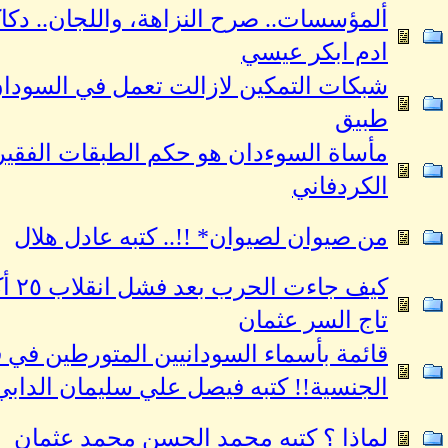
ألمؤسسات.. صرح النزاهة، واللجان.. دكاك
ادم ابكر عيسي
شبكات التمكين لازالت تعمل في السودان‏ 
طبيق
مأساة السوءدان هو حكم الطبقات الفقيرة
الكردفاني
من صيوان لصيوان* !!.. كتبه عادل هلال
تاج السر عثمان
قائمة بأسماء السودانيين المتورطين في 
الجنسية!! كتبه فيصل علي سليمان الدابي.
لماذا ؟ كتبه محمد الحسن محمد عثمان