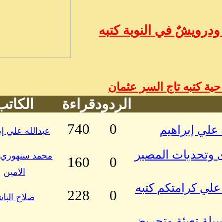
درويشٌ في النوبة كتبه
ة كتبه تاج السر عثمان
الردود
قراءة
الكاتب
740
0
عبدالله علي إب
ى وتحديات المصير
محمد سنهوري 
160
0
الامين
علي كرامتكم كتبه
228
0
صلاح الباش
سيلة تعبئة وتحريض