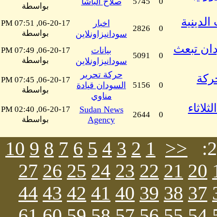
0
5745
صلاح الباشا
بواسطة
لدينية
اخبار
06-20-17, 07:51 PM
2826
0
بواسطة
سودانيزاونلاين
دان تبعث
بيانات
06-20-17, 07:49 PM
5091
0
بواسطة
سودانيزاونلاين
حركة تحرير
حركة
06-20-17, 07:45 PM
0
5156
السودان قيادة
بواسطة
مناوي
لاثاء
06-20-17, 02:40 PM
Sudan News
2644
0
Agency
بواسطة
10
9
8
7
6
5
4
3
2
1
<<
27
26
25
24
23
22
21
20
44
43
42
41
40
39
38
37
61
60
59
58
57
56
55
54