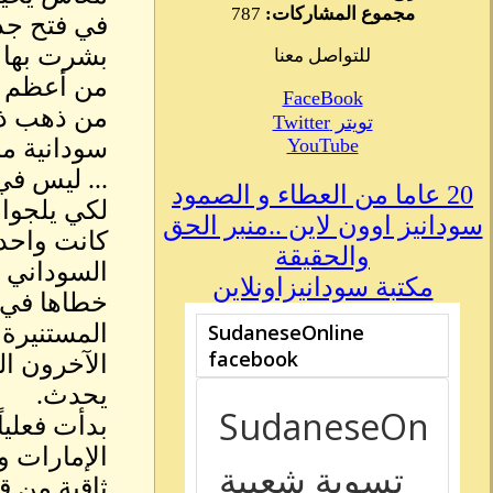
مجموع المشاركات:
787
في فتح جدي
بشرت بها ش
للتواصل معنا
من أعظم ا
FaceBook
من ذهب ذات
تويتر Twitter
YouTube
سودانية ما
... ليس في
20 عاما من العطاء و الصمود
لكي يلجوا 
سودانيز اوون لاين ..منبر الحق
كانت واحد
والحقيقة
السوداني 
مكتبة سودانيزاونلاين
خطاها في ط
المستنيرة
الآخرون ال
يحدث.
بدأت فعليا
الإمارات 
ثاقبة من ق