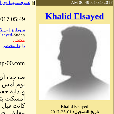
01-31-2017, 06:49 AM
عــرفــتــهــا دي ال
Khalid Elsayed
05:49 AM January, 31 2017
سودانيز اون لا
Elsayed
-Sudan
مكتبتى
رابط مختصر
up-00.com/
صدحت آي 
وبداية حقي
أمسكت بتلا
كانت قبل س
Khalid Elsayed
معاش يحيا 
تاريخ التسجيل:
01-25-2017