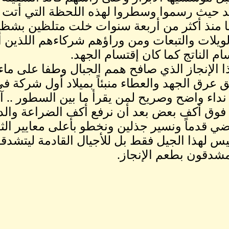
 حيث رسموا وسطروا لهذه اللحظة التي أتت 
ا منذ أكثر من أربعة سنوات خلت متلظين بشظ
لويلات والتبعات ومن وراؤهم شركاءهم اللذين
م الناتج كما كان إقتسام الجهد.
 بهذا الإنجاز الذي صافح همم الجبال وطفا على ما
 عرق الجهد والعطاء منبئاً بميلاد أول شركة في
نداء واضح وصريح لمن يقرأ ما بين السطور .. آن
 فوق أكف بعض بعد أن نرفع أكف الضراعة والدع
ضي قدماً ونسير جذلين ونخطو بأعلى معايير الثق
س لهذا الجيل فقط بل للأجيال القادمة ليتشد
مشدقون بطعم الإنجاز.