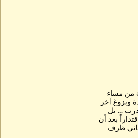
 من مساء
 في إطلالة جديدة وبزوغ آخر
رب ... بل
داراً بعد أن
أماني ظرف