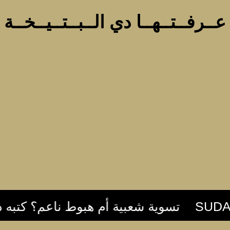
عــرفــتــهــا دي الــبــتــيــخــة