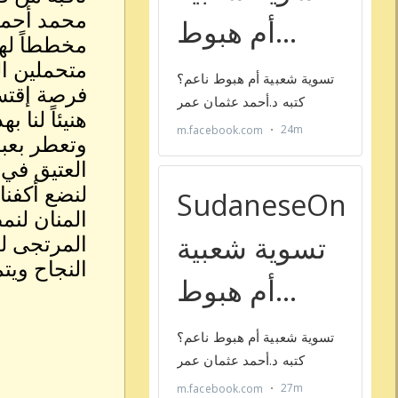
محمد أحمد
مخططاً له
متحملين ا
فرصة إقتسا
هنيئاً لنا
وتعطر بعبق
العتيق في 
لنضع أكفنا
المنان لنم
المرتجى لي
النجاح ويت