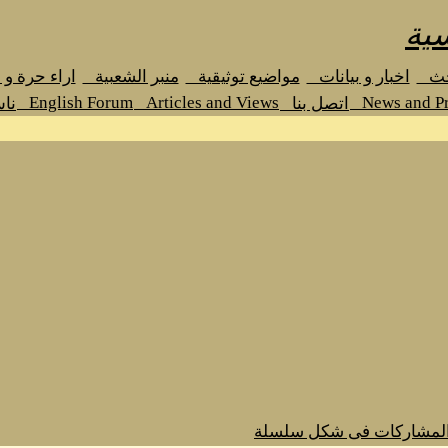
ية
حث
اخبار و بيانات
مواضيع توثيقية
منبر الشعبية
اراء حرة و
English Forum
Articles and Views
News and Pr
اتصل بنا
نا
المشاركات فى شكل سلسلة