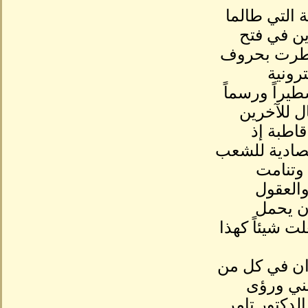
 التي طالما
ين في فتح
 سطرت بحروف
رونية
طيراً ورسماً
ل للآخرين
اطبة إذ
تصادية للشعب
وتنامت
والعقول
أن يحمل
ت شيئاً كهذا
دان في كل من
ني ورؤى
لدكتور تامر