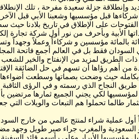
د وإنطلاقة جزلة سعيدة مفرحة ، تلك الإنطلاقة
ركاءها قبل مؤسسيها وشعبنا الأبي قبل الآخر
لفتوحات على الإطلاق في تاريخ بلادنا حيث
ها الأبية وبأحرف من نور أول شركة تجارة إلكت
ئة بالمائة مؤسسين و شركاءاً وعملاً وجهداً وتس
 السودان فقط بل في العالم أجمع فاتحة المجا
ذات الطريق لمزيد من الإنفتاح والخير للشعب ق
ة من أهم رؤاها أن تسهم في حل الضائقة الإق
بكامله حيث وضحت بصماتها وسطعت أضواءها 
ريق النجاح الذي رسمته و في الرؤى الثاقبة 
 لمؤسسيها لكي يجني الجميع ثمارها مرتضين ب
ثمار طالما تحملوا هم التبعات والويلات التي جعل
ً أول عملية شراء لمنتج عالمي من خارج السو
و السعودية والمغرب جراء صبر طويل وجهد مض
بل مؤسسيها الأبرار وعلى رأسهم قائد السفينة ا