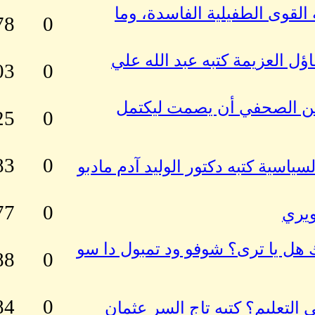
القوى الطفيلية الفاسدة، وما
78
0
ل العزيمة كتبه عبد الله علي
03
0
 من الصحفي أن يصمت ليكتمل
25
0
83
0
سياسية كتبه دكتور الوليد آدم مادبو
77
0
ويري
هل يا ترى؟ شوفو ود تمبول دا سو
88
0
84
0
التعليم؟ كتبه تاج السر عثمان