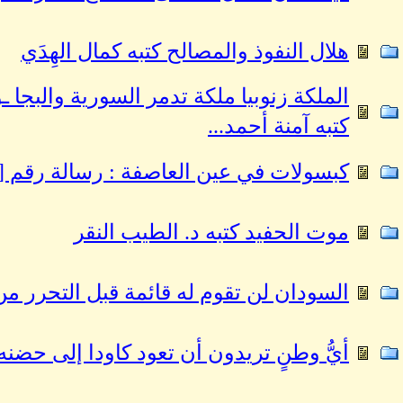
هلال النفوذ والمصالح كتبه كمال الهِدَي
الملكة زنوبيا ملكة تدمر السورية والبجا
كتبه آمنة أحمد...
كبسولات في عين العاصفة : رسالة رقم [301] كتبه عمر الحويج
موت الحفيد كتبه د. الطيب النقر
السودان لن تقوم له قائمة قبل التحرر من
أيُّ وطنٍ تريدون أن تعود كاودا إلى حضنه