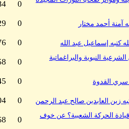
84
0
29
0
به آمنة أحمد مختار
76
0
لله كتبه إسماعيل عبد الله
شرعية النبوية والبراغماتية
58
0
45
0
 سري القدوة
04
0
ه زين العابدين صالح عبد الرحمن
يادة الحركة الشعبية؟ عن خوف
68
0