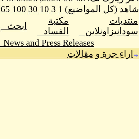
شاهد (كل المواضيع)
1
3
10
30
100
365
منتديات
مكتبة
ابحث
سودانيزاونلاين
الفساد
News and Press Releases
اراء حرة و مقالات