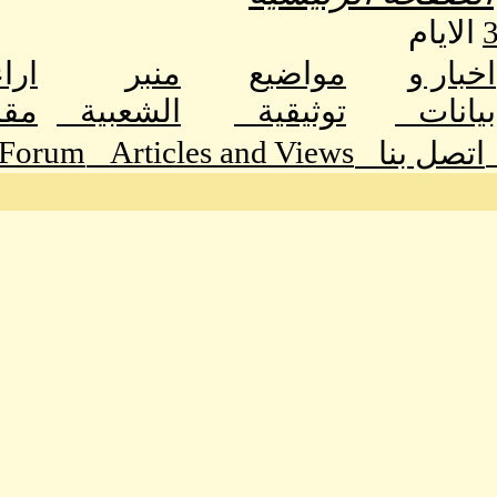
الايام
اخبار و
مواضيع
منبر
ارا
بيانات
توثيقية
الشعبية
مق
 Forum
Articles and Views
اتصل بنا