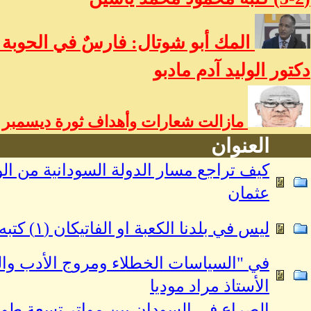
المك أبو شوتال: فارسٌ في الحوبة و
دكتور الوليد آدم مادبو
مازالت شعارات وأهداف ثورة ديسمبر حي
العنوان
كيف تراجع مسار الدولة السودانية من الو
عثمان
ليس في بلدنا الكعبة او الفاتيكان (١) كتبه أمل أحمد تبيدي
في "السياسات الخطلاء ومروج الأدب والو
الأستاذ مراد موديا
الصراع في السودان بين مواتر تسعة طويل