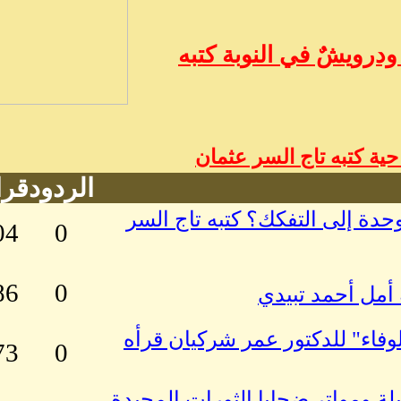
درويشٌ في النوبة كتبه
ة كتبه تاج السر عثمان
الردود
قرا
حدة إلى التفكك؟ كتبه تاج السر
04
0
86
0
فاء" للدكتور عمر شركيان قرأه
73
0
ة ومواتر ضحايا الثورات المجيدة