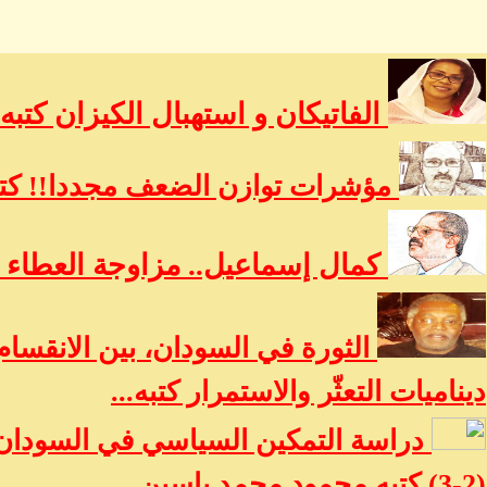
الفاتيكان و استهبال الكيزان كتبه
مؤشرات توازن الضعف مجددا!! كتب
كمال إسماعيل.. مزاوجة العطاء ب
الثورة في السودان، بين الانقسام
ديناميات التعثّر والاستمرار كتبه...
دراسة التمكين السياسي في السودان:
(2-3) كتبه محمود محمد ياسين