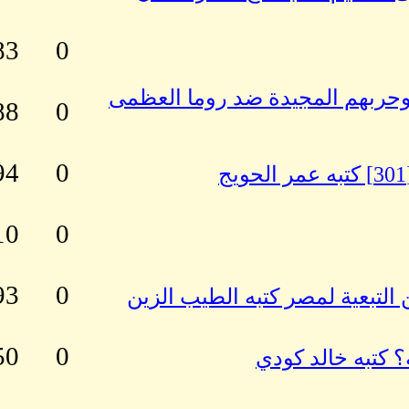
83
0
 ـوحربهم المجيدة ضد روما العظمى
88
0
94
0
10
0
93
0
 التبعية لمصر كتبه الطيب الزين
50
0
؟ كتبه خالد كودي