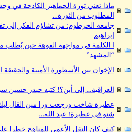
ماذا تعني ثورة الجماهير الكادحة في وجه 
المطلوب من الثورة...
جامعة الخرطوم: من تشاؤم الفكر إلى تفاؤ
إبراهيم
ا الكلمة في مواجهة الفوهة حين يُطلب
“المشهد”
الإخوان بين الأسطورة الأمنية والحقيقة ال
العراقية... إلى أين؟! كتبه حيدر حسين س
عطبرة شاخت ورجعت ورا مين القال ليك 
شنو في عطبرة! عبد الله...
كيف كان النقل الأعمى للمناهج خطرا على 