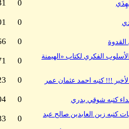
31
0
ِدَي
01
0
دي
66
0
القدوة
الأسلوب الفكري لكتاب «الهيمنة
71
0
23
0
خير !!! كتبه احمد عثمان عمر
04
0
داء كتبه شوقي بدري
ت كتبه زين العابدين صالح عبد
83
0