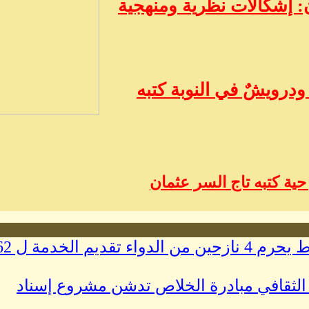
 إشكالات نظرية ومنهجية
درويشٌ في النوبة كتبه
ية كتبه تاج السر عثمان
وفاة ذي إعاقة وانعدام الانسولين المخلوط يحرم 4 نازحين من ا
دى شروق الثقافي مبادرة الخلاص تدشن مشروع إسناد