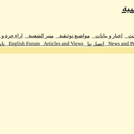
ية
حث
اخبار و بيانات
مواضيع توثيقية
منبر الشعبية
اراء حرة و
English Forum
Articles and Views
News and Pr
اتصل بنا
نا