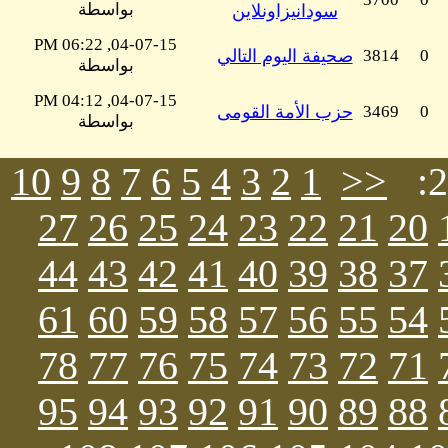
بواسطة
سودانيزاونلاين
04-07-15, 06:22 PM
0
3814
صحيفة اليوم التالي
بواسطة
04-07-15, 04:12 PM
0
3469
حزب الأمة القومى
بواسطة
10
9
8
7
6
5
4
3
2
1
<<
27
26
25
24
23
22
21
20
44
43
42
41
40
39
38
37
61
60
59
58
57
56
55
54
78
77
76
75
74
73
72
71
95
94
93
92
91
90
89
88