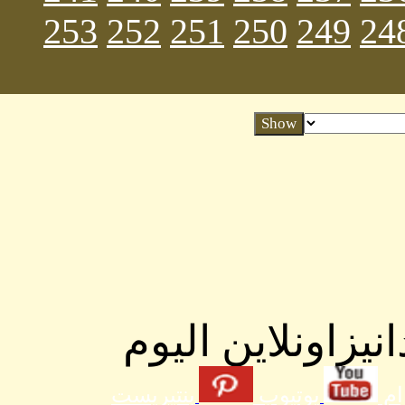
253
252
251
250
249
24
يزاونلاين اليوم
ام
يوتيوب
بنتيريست