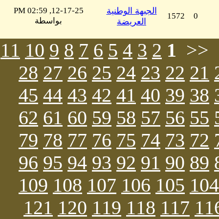
الجبهة الوطنية
12-17-25, 02:59 PM
1572
0
بواسطة
العريضة
11
10
9
8
7
6
5
4
3
2
1
28
27
26
25
24
23
22
21
45
44
43
42
41
40
39
38
62
61
60
59
58
57
56
55
79
78
77
76
75
74
73
72
96
95
94
93
92
91
90
89
109
108
107
106
105
104
121
120
119
118
117
11