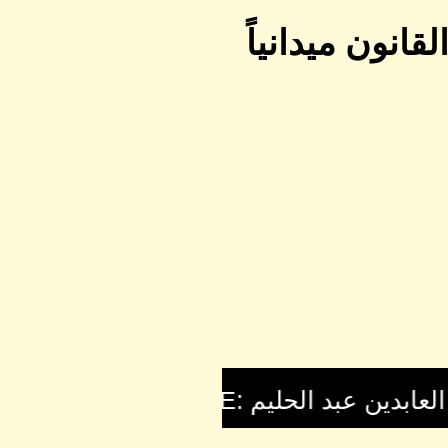
انون ميدانياً