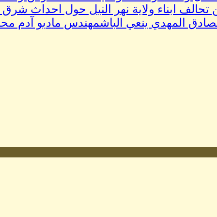
 تحالف ابناء ولاية نهر النيل حول احداث شرق ب
الصادق المهدي ينعي الباشمهندس مادبو آدم مح