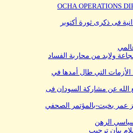
OCHA OPERATIONS DI
نية فى ذكرى ثورة أكتوبر
عالمي
جاعة ولابد من محاربة الفساد
لأزمات التي طال أمدها في
نوفمبر 2015 للفنان عمر دفع الله عن مشاركة السودان فى
عز عمر بخيت-بالمؤتمر الصحفي
سياسي الرهن
لام بيان ترحيب