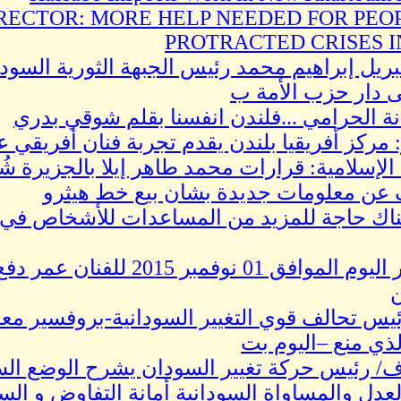
RECTOR: MORE HELP NEEDED FOR PEOP
PROTRACTED CRISES 
ريل إبراهيم محمد رئيس الجبهة الثورية السودا
ى دار حزب الأمة ب
نة الحرامي ...فلندن انفسنا بقلم شوقي بدري
 مركز أفريقيا بلندن يقدم تجربة فنان أفريقي 
الإسلامية: قرارات محمد طاهر إيلا بالجزيرة شُ
عن معلومات جديدة بشان بيع خط هيثرو
ناك حاجة للمزيد من المساعدات للأشخاص في ا
كاركاتير اليوم الموافق 01 
يس تحالف قوي التغيير السودانية-بروفسير م
ذي منع –اليوم بت
وف/ رئيس حركة تغيير السودان يشرح الوضع ال
عدل والمساواة السودانية أمانة التفاوض و الس