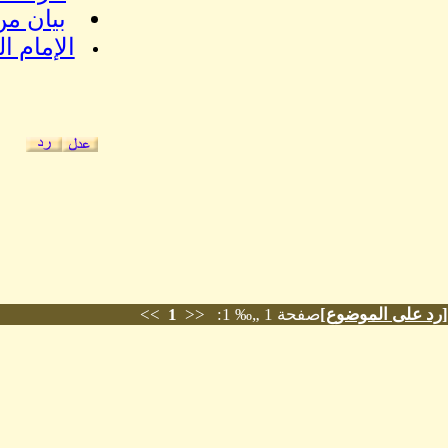
بيان من
الإمام 
[
رد على الموضوع
]
صفحة 1 „‰ 1: <<
1
>>