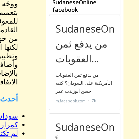
ووجّه 
بتعميم 
للمعوق
القادمة
من جهت
لكنها 
وتطبيق
وأضاف 
بالإضا
الاتفا
أحدث ا
سوداني
كمرارة
لم تكت