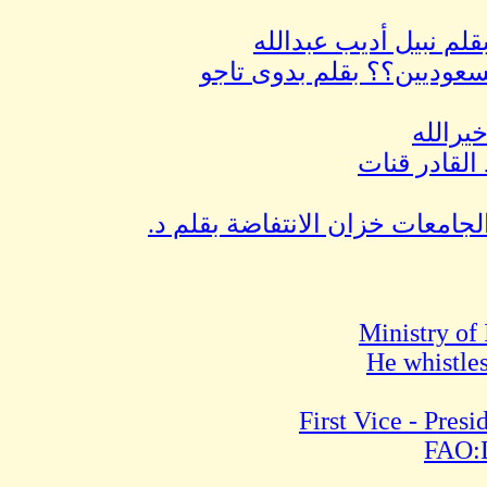
لسعوديين؟؟ بقلم بدوى تاجو
يرالله
القادر قنات
رامة (23) طلبة المعاهد والجامعات خزان الانتفاضة بقلم د.
Ministry of
He whistle
First Vice - Pres
FAO:D