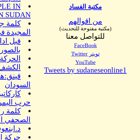
LE IN
مكتبة الفساد
IN SUDAN
من اقوالهم
كلمة جب
(مكتبة مفتوحة للتحديث)
المجيدة ف
للتواصل معنا
قبل ادا
FaceBook
بالصور:
تويتر Twitter
الحركة 
YouTube
الكشف 
Tweets by sudaneseonline1
قينق:ه
السودان
حرب اليمن
كلمة رئ
الصحفي ال
د.ابنع
حركة ال