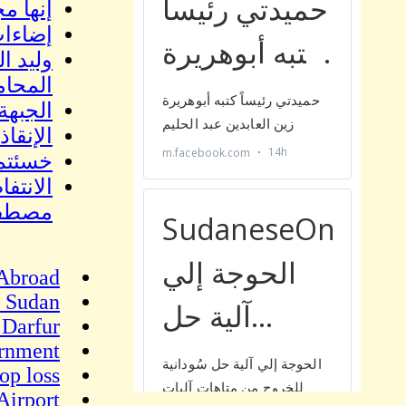
إنها مجرد قل
إضاءات على
وليد ا
المحا
الجبهة
الإنقا
خسئتم 
مصطفى
 Abroad
o Sudan
 Darfur
ernment
op loss
Airport