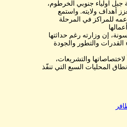
ة جبل أولياء جنوبي الخرطوم،
يعزز أهداف ولايته. واستمع
دعمه للمراكز في المرحلة
عمالها
ونة، إن وزارته رغم حداثتها
 القدرات والتطور والجودة
لاختصاصاتها والتشريعات،
طاق المحليات السبع التي تنفّذ
افر