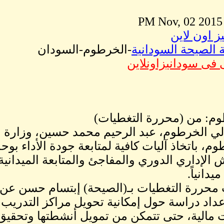
ز اون لاين
الصيحة السودانية
-الخرطوم-السودان
 فى سودانيزاونلاين
م: من (محررة التغطيات)
لي الخرطوم، عبد الرحيم محمد حسين، وزارة ال
وم، باتخاذ آليات كافية لمتابعة جودة الأداء بوح
ش الإداري الدوري والمفاجئ والمتابعة الميدان
يدانياً.
محررة التغطيات بـ(الصيحة) إبتسام حسن عن ال
داد دراسة حول إمكانية تحويل مراكز التدريب ا
 مالية، حتى تتمكن من تمويل أنشطتها وتحقيق 