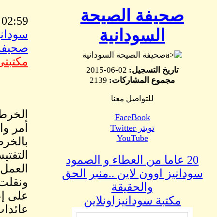
صحيفة الصيحة
02:59 PM Nov, 02 2015
السودانية
سوداني
صحيفة 
صحيفة الصيحة السودانية
مكتبتى
تاريخ التسجيل:
02-06-2015
مجموع المشاركات:
2139
للتواصل معنا
الخرطو
FaceBook
أمر وا
تويتر Twitter
YouTube
بالخرط
التفتي
20 عاما من العطاء و الصمود
العمل م
سودانيز اوون لاين ..منبر الحق
ونقلت 
والحقيقة
على إع
مكتبة سودانيزاونلاين
عائدات