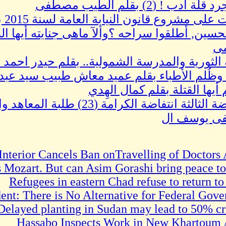
ة أدب ! (2) بقلم الطيب مصطفى
 مشروع قانون النيابة العامة لسنة 2015 بقلم نبيل أديب عبدالله
لحسين, أطلقوا سراحه ؟وألآ ماهى جنايته أيها ا
مى
 الثورية والمدرسة الشمولية.. بقلم حيدر احمد خ
ذ وظُلم الأطباء بقلم عميد معاش طبيب سيد عبد 
أيها القتلة بقلم كمال الهِدي
الانتفاضة الثالثة انتفاضة الك
 يوسف ال
 Interior Cancels Ban onTravelling of Doctors
s Mozart. But can Asim Gorashi bring peace t
Refugees in eastern Chad refuse to return to
ident: There is No Alternative for Federal Gov
elayed planting in Sudan may lead to 50% cr
Hassabo Inspects Work in New Khartoum 