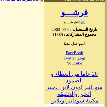
قرشـــو
قرشـــو
تاريخ التسجيل:
02-05-2002
مجموع المشاركات:
11385
للتواصل معنا
FaceBook
تويتر Twitter
YouTube
20 عاما من العطاء و
الصمود
سودانيز اوون لاين ..منبر
الحق والحقيقة
مكتبة سودانيزاونلاين