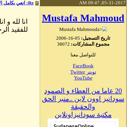
05-31-2017, 09:47 AM
Re: انعي بكامل الاسي لكم وللسودان قاطبة استاذ
Mustafa Mahmoud
انا لله و ا
للفقيد الر
Mustafa Mahmoud
تاريخ التسجيل:
05-16-2006
مجموع المشاركات:
38072
للتواصل معنا
FaceBook
تويتر Twitter
YouTube
20 عاما من العطاء و الصمود
سودانيز اوون لاين ..منبر الحق
والحقيقة
مكتبة سودانيزاونلاين