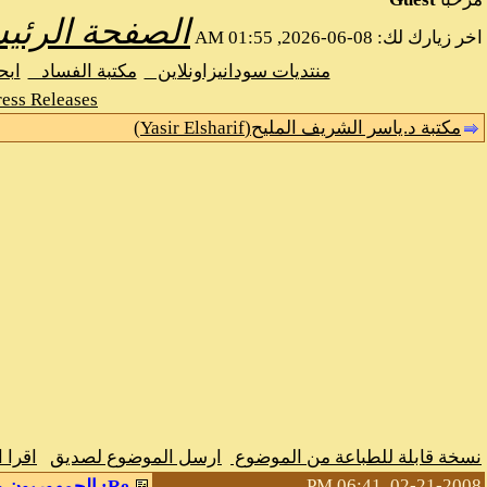
الصفحة الرئي
اخر زيارك لك: 08-06-2026, 01:55 AM
منتديات سودانيزاونلاين
مكتبة الفساد
اب
ess Releases
مكتبة د.ياسر الشريف المليح(Yasir Elsharif)
نسخة قابلة للطباعة من الموضوع
ارسل الموضوع لصديق
اقرا 
02-21-2008, 06:41 PM
Re: الجمهوريون ومايو، والسادات، وعبد الناصر.. / د. عمر القراي