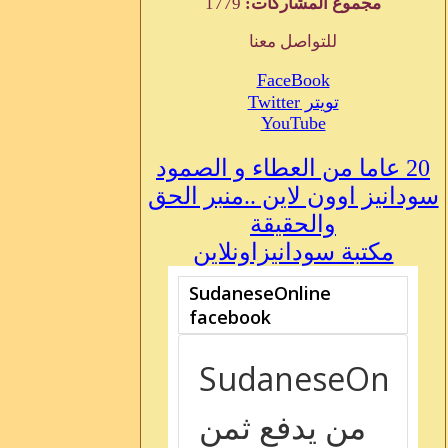
مجموع المشاركات:
1779
للتواصل معنا
FaceBook
تويتر Twitter
YouTube
20 عاما من العطاء و الصمود
سودانيز اوون لاين ..منبر الحق
والحقيقة
مكتبة سودانيزاونلاين