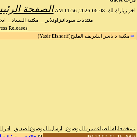
الصفحة الرئي
اخر زيارك لك: 08-06-2026, 11:56 AM
منتديات سودانيزاونلاين
مكتبة الفساد
اب
ess Releases
مكتبة د.ياسر الشريف المليح(Yasir Elsharif)
نسخة قابلة للطباعة من الموضوع
ارسل الموضوع لصديق
اقرا 
01-16-2007, 10:07 PM
Re: صور توثيقية لمسيرات الجمهوريين السلمية في مقاومة محاكم قوانين سبتمبر