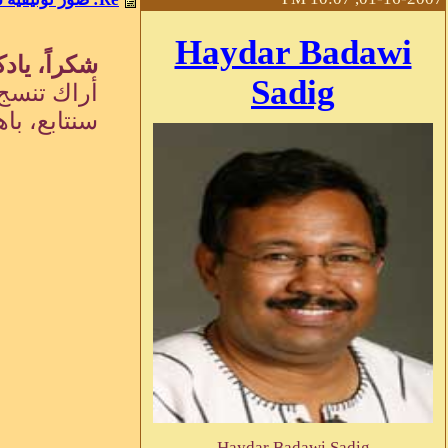
Haydar Badawi
شكراً، يادك
Sadig
أراك تنسج 
سنتابع، باه
Haydar Badawi Sadig