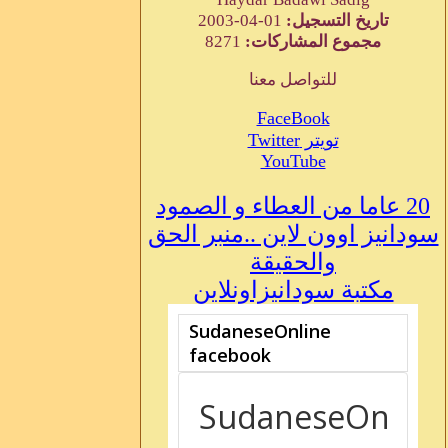
تاريخ التسجيل:
01-04-2003
مجموع المشاركات:
8271
للتواصل معنا
FaceBook
تويتر Twitter
YouTube
20 عاما من العطاء و الصمود
سودانيز اوون لاين ..منبر الحق
والحقيقة
مكتبة سودانيزاونلاين