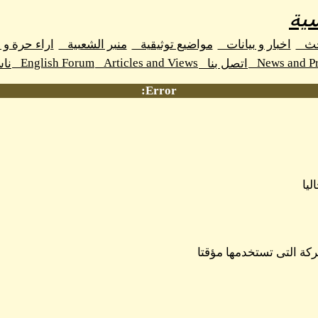
ية
حث
اخبار و بيانات
مواضيع توثيقية
منبر الشعبية
اراء حرة و
English Forum
Articles and Views
News and Pr
اتصل بنا
نا
Error:
ليا
كة التى تستخدمها مؤقتا