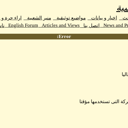
ية
حث
اخبار و بيانات
مواضيع توثيقية
منبر الشعبية
اراء حرة و
English Forum
Articles and Views
News and Pr
اتصل بنا
نا
Error:
ليا
كة التى تستخدمها مؤقتا