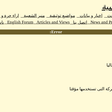
ية
حث
اخبار و بيانات
مواضيع توثيقية
منبر الشعبية
اراء حرة و
English Forum
Articles and Views
News and Pr
اتصل بنا
نا
Error:
ليا
كة التى تستخدمها مؤقتا