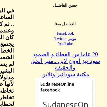
حسن الفاضــل
في الم
الساعة
.. ثم 
للتواصل معنا
وعندما
FaceBook
كان ال
تويتر Twitter
يجتمع 
YouTube
الخطاب
20 عاما من العطاء و الصمود
الشعب 
سودانيز اوون لاين ..منبر الحق
لم يست
والحقيقة
البشير
مكتبة سودانيزاونلاين
مدلولا
لأنها 
تخاطب 
تخاطر 
لخطابا