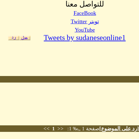
للتواصل معنا
FaceBook
تويتر Twitter
YouTube
Tweets by sudaneseonline1
[
رد على الموضوع
]
صفحة 1 „‰ 1: <<
1
>>