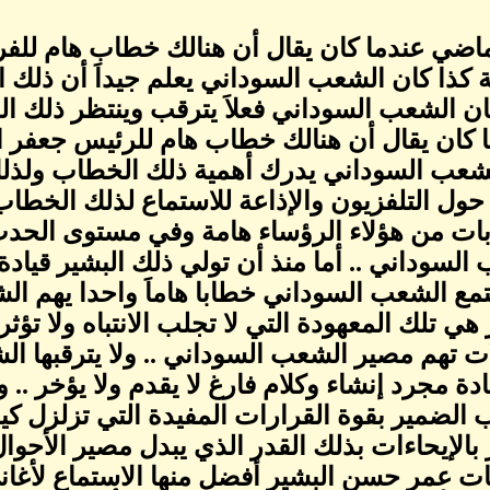
اضي عندما كان يقال أن هنالك خطاب هام للفريق
 كذا كان الشعب السوداني يعلم جيداَ أن ذلك 
كان الشعب السوداني فعلاَ يترقب وينتظر ذلك ال
 كان يقال أن هنالك خطاب هام للرئيس جعفر الن
شعب السوداني يدرك أهمية ذلك الخطاب ولذل
حول التلفزيون والإذاعة للاستماع لذلك الخطاب ا
ات من هؤلاء الرؤساء هامة وفي مستوى الحدث 
السوداني .. أما منذ أن تولي ذلك البشير قيادة
مع الشعب السوداني خطابا هاماَ واحدا يهم ال
 هي تلك المعهودة التي لا تجلب الانتباه ولا تؤث
ت تهم مصير الشعب السوداني .. ولا يترقبها 
عادة مجرد إنشاء وكلام فارغ لا يقدم ولا يؤخر ..
الضمير بقوة القرارات المفيدة التي تزلزل كيان
بالإيحاءات بذلك القدر الذي يبدل مصير الأحوال
ت عمر حسن البشير أفضل منها الاستماع لأغان