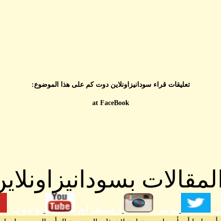
تعليقات قراء سودانيزاونلاين دوت كم على هذا الموضوع:
at FaceBook
مقالات بسودانيزاونلاين
ك
تويتر
انستقرام
يوتيوب