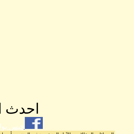
احدث ال
فيس بو