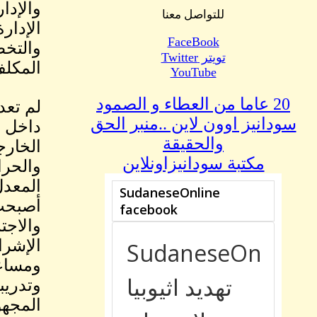
والإدا
للتواصل معنا
الإدار
FaceBook
والتخط
تويتر Twitter
المكلف 
YouTube
20 عاما من العطاء و الصمود
لم تعد
سودانيز اوون لاين ..منبر الحق
داخل ا
والحقيقة
الخارج
مكتبة سودانيزاونلاين
والحرا
المعدل
أصبحت 
والاجتم
الإشرا
ومساعد
وتدريب
المجهو