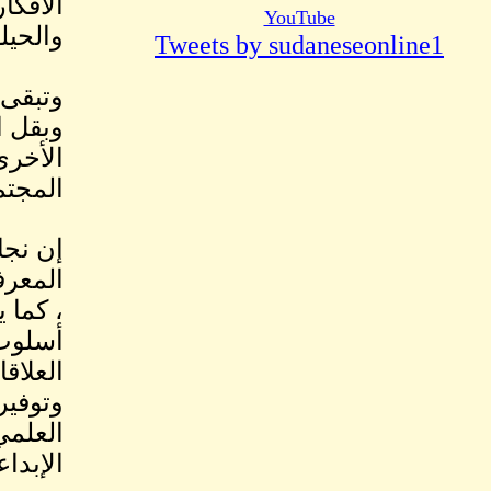
الأفكا
YouTube
والحيل
Tweets by sudaneseonline1
وتبقى 
وبقل ا
الأخرى
المجتم
إن نجا
المعرف
، كما 
أسلوب 
العلاق
وتوفير
العلمي
الإبداع