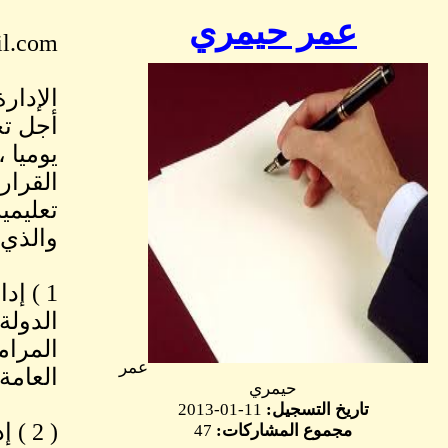
عمر حيمري
il.com
الإدار
أجل تح
يوميا 
القرار
تعليمي
والذي 
1 ) إ
الدولة
المرام
عمر
العامة
حيمري
تاريخ التسجيل:
11-01-2013
( 2 
مجموع المشاركات:
47