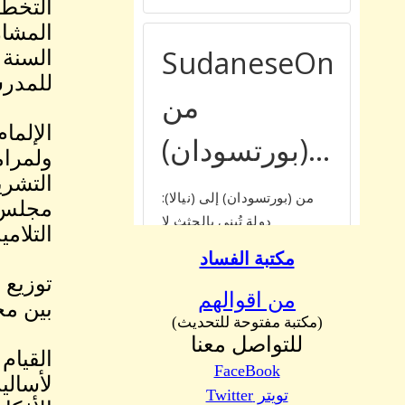
التخطي
المشار
السنة 
للمدرس
الإلما
ولمرام
التشري
مجلس ا
التلاميذ
مكتبة الفساد
توزيع 
من اقوالهم
بين مخ
(مكتبة مفتوحة للتحديث)
للتواصل معنا
القيام
FaceBook
لأسالي
تويتر Twitter