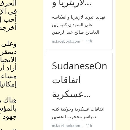
الحرف 
في الإ
أحب إل
أخرجه 
وعلى ا
ديمقرا
الانحيا
أراد أ
مساعدة
إمكانيا
هناك م
بالمؤسس
جهود ك