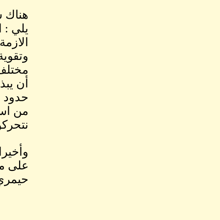
هناك ش
يلي : 
الازمة
وتقوية
مختلف 
أن يبذ
حدود ا
من است
نتحركوا
وأخيرا
على مو
حيمري