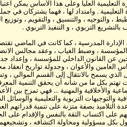
رة التعليمية العليا وعلى هذا الأساس يمكن اعتب
ة التعليمية . وامتداد لها ، فهما يشتركان في جمل
يط ، والتوجيه ، والتنسيق ، والتقويم ، وتوزيع ا
بالتشريع التربوي ، و التنفيذ التربوي .
 الإدارة المدرسية ، كما كانت في الماضي تقت
لمؤسسة ، وضبط الغياب ، وعقد مجالس الانضبا
ين عن القانون الداخلي للمؤسسة ، وإعداد جدا
س العامين والأعوان ، وجدولة تواريخ انعقاد م
 الذي يسمح بالانتقال إلى القسم الموالي ، وتس
تهتم بكل ما من شأنه أن يحقق التنمية المعرف
اعية والأخلاقية والمهنية ... فهي تمزج بين الأعم
فية والتوجيهات التربوية والتعليمية والوسائل ا
ة التلاميذ بصفة متزنة على تنمية قدراتهم الع
هم على اكتساب الثقة بالنفس والإقدام على الج
ل بكل مسؤولية ومحاولة اكتشافه ، وتشجيعهم 