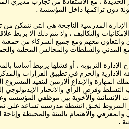
ر الجديدة ، مع الاستفادة من تجارب مديري ا
ولة دون تراكمها داخل المؤسسة .
الإدارة المدرسية الناجحة هي التي تتمكن من ت
لإمكانيات والتكاليف ، ولا يتم ذلك إلا بربط 
 والتعاون معهم ومع جميع الشركاء من جمعية 
ع المدني والسلطات والمجالس المحلية والجماع
ح الإدارة التربوية ، أو فشلها يرتبط أساسا بال
ة الإدارية والحزم في تطبيق القرارات والمذك
يملك المهارة والإبداع ألازمين لتنفيذ المشروع 
التسلط وفرض الرأي والانحياز الإيديولوجي 
ات الإنسانية والأخوية بين موظفي المؤسسة وعن
 الشروط لخلق أنشطة مدرسية تساعد على نمو 
 والمعرفي والاهتمام بالبيئة والمحيطة وإتاحة ا
ية .