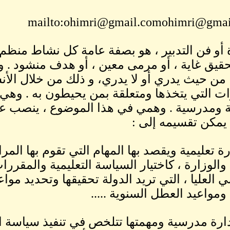
mailto:ohimri@gmail.comohimri@gma
ة أو فن التدبير ، هو بصفة عامة كل نشاط منظم
قيق غاية ، أو مرمى معين ، أو هدف منشود . و
، من حيث يدري أو لا يدري، و ذلك من خلال الأن
ات التي يتخذها ومتعلقة بمن يحيطون به . وهي ن
ة ومدرسية . وهمي في هذا الموضوع ، ينصب عل
يمكن تقسيمه إلى :
دارة تعليمية ويقصد بها المهام التي تقوم بها الم
 والوزارة ، كاختيار السياسة التعليمية والمقر
ي العليا ، التي تريد الدولة تحقيقها وتحديد مو
 ومواعيد العطل السنوية .....
) إدارة مدرسية ومهمتها تتلخص في تنفيذ سياسة 