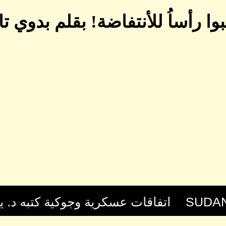
وا رأساُ للأنتفاضة! بقلم بدوي ت