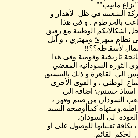
نزاع ماتيب""
حركة الشعبية في ظل الأهدار و
اغت بالخرطوم . و في هذا
تحل اشكالاتكم الوطنية مع رفيق
لى نظام متهرئ ومهتري ، و آيل
مال لأسقاطه؟؟!!
انحة تاريخية وقومية وفى هذا
وى الثورة السودانية المفضي
س الى القاهرة و ذلك بالتنسيق
اع الوطني ، و القوى الأخرى
\ استاذ حسنين\ اضافة الى
 شعب السودان من ضيم وقهر ،
اطية,ومنتهاه كماأوضحه السيد
لعودة الي السودان.
بكافة تقنياتها للوصول على او
لحكم القائم.