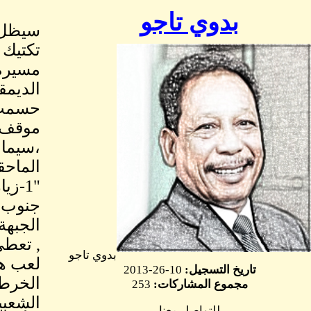
بدوي تاجو
سيظل ا
تكتيك 
مسيرة 
الديمق
حسمت ف
موقف أ
،سيما 
الماحق
"1-ز
الجبهة
, تعطي
بدوي تاجو
لعب هذ
تاريخ التسجيل:
10-26-2013
مجموع المشاركات:
253
الشعبي
للتواصل معنا