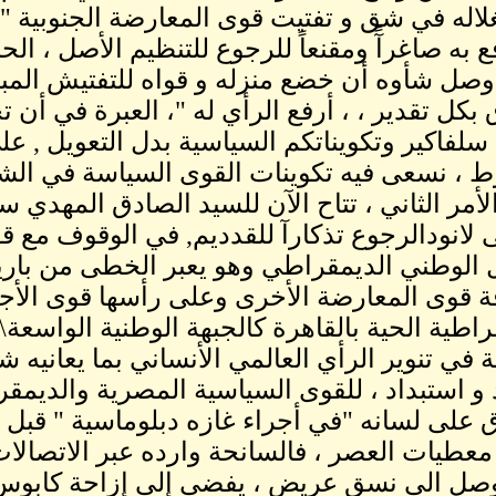
لاله في شق و تفتيت قوى المعارضة الجنوبية ""
ع به صاغرآً ومقنعاً للرجوع للتنظيم الأصل ، ال
 وصل شأوه أن خضع منزله و قواه للتفتيش المب
 بكل تقدير ، ، أرفع الرأي له "، العبرة في أن 
سلفاكير وتكويناتكم السياسية بدل التعويل , ع
 ، نسعى فيه تكوينات القوى السياسة في الش
لأمر الثاني ، تتاح الآن للسيد الصادق المهدي س
 لانودالرجوع تذكارآ للقدديم, في الوقوف مع ق
 الوطني الديمقراطي وهو يعبر الخطى من باري
ة قوى المعارضة الأخرى وعلى رأسها قوى الأجم
راطية الحية بالقاهرة كالجبهة الوطنية الواسعة
 في تنوير الرأي العالمي الأنساني بما يعانيه
و استبداد ، للقوى السياسية المصرية والديمقر
 على لسانه "في أجراء غازه دبلوماسية " قبل ا
عطيات العصر ، فالسانحة وارده عبر الاتصالات 
صل الى نسق عريض ، يفضي إلى إزاحة كابوس ا