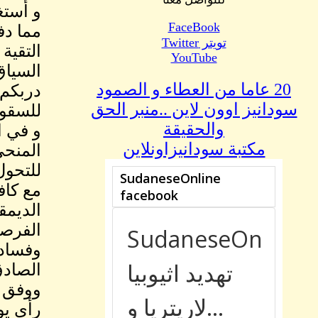
و أستغ
FaceBook
مما دف
تويتر Twitter
التقية
YouTube
السياق
20 عاما من العطاء و الصمود
دربكم 
سودانيز اوون لاين ..منبر الحق
للسقوط
والحقيقة
و في ا
مكتبة سودانيزاونلاين
المنحى
للتحول
مع كاف
الديمق
الفرصة
وفساد 
الصادق
ووفق م
رأي يو