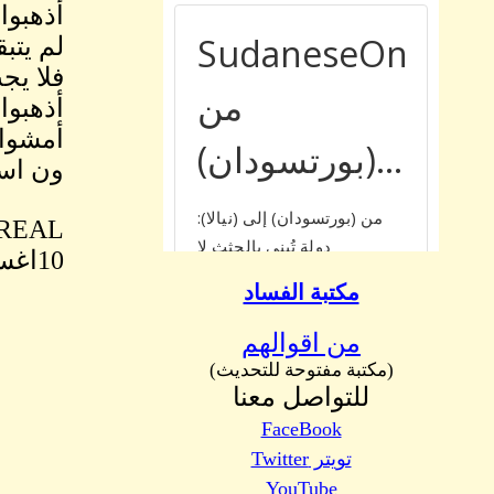
أذهبوا 
لم يتب
فلا يج
أذهبوا 
أمشوا 
ون اسل
AL !!
10اغسطس2014
مكتبة الفساد
من اقوالهم
(مكتبة مفتوحة للتحديث)
للتواصل معنا
FaceBook
تويتر Twitter
YouTube