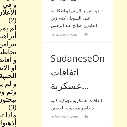
و في ا
الأعلا
(2)
لم يمر
يخاطبه ال
و أفاض
أو الا
الجبهة
و لم ي
وتم وص
يبحثون
(3)
ماذا ت
أذهبوا 