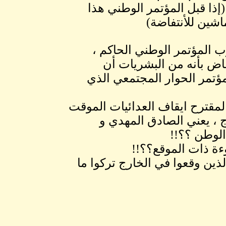
إذا قبل المؤتمر الوطني هذا
اشين للأنتفاضة)
ب المؤتمر الوطني الحاكم ،
 ، فقد أشاد "بضربة حوار الآلية 7|7، و افاض بأنه من البشريات أن
–خارطة الطريق7|7مع تدشين مؤتمر الحوار المجتمعي الذي
 لمقترح ايقاف العدائيات الموقت
ج ، يعني الصادق المهدي و
الوطن ؟؟!!
وءة ذات الموقع؟؟!!
لذين وقعوا في الخارج تركوا ما