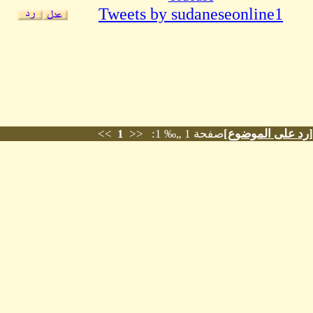
Tweets by sudaneseonline1
[
رد على الموضوع
]
صفحة 1 „‰ 1: <<
1
>>