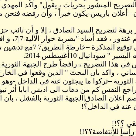
لتصريح المنشور بحريات ، يقول" واكد المهدي (
ن –أعلان باريس-يكون خيراً ، وأن رفضه فنحن م
 برهة لتصريح السيد الصادق ، إلا و أن نائب حز
أبراهيم غندور
يتزامن توقيع المذكرة 
بشير " سودانيال 10أغسطس 2014.
 في هذا التصريح ، رافضاً طرح الجبهة الثورية
نساني ، واكد بان البحث " الذين وقعوا في الخار
 الثورية –تركوا ما يبجثون عنه في الداخل -وهو 
راجع النفس كم من ذهاب الى اديس ابابا أثر تب
م اعلان الصادق|الجبهة الثورية بالفشل ، بان ا
 عنه في الداخل؟!
بقي ؟؟!!
رأساً للأنتفاضة؟؟!!