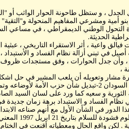
لجدل ، و ستظل طاحونة الحوار الواثب أو "ال
بنو أمية ومشرعي المفاهيم المنحولة و"التقية" 
التحول الوطني الديمقراطي ، في مساعي السعي
راطية الحديثة.
يالق واعية ، أثر الاستقراء التاريخي ، عبثية 
صيل في تبني أزالة نظام الفساد و الأستبداد ، 
، وأن جدل الحوارات ، وفق مستجدات ظروف تا
ة ،
يارة مشار وتعويله أن يلعب المشير في حل اشكا
جنوب السودان 2-تبديل شأن حزب الأمة لأوضا
 الثورية و سعيه كما ورد على لسان السيد الصاد
 نظام الفساد و الاستبداد برهة زمان جديدة في
ا الدور في الشأن الأول مع أنهم صناعه الابتدائي
الخرطوم فشودة 
ة . لكن واقع الحال ومعطياته أقنعت في الختا