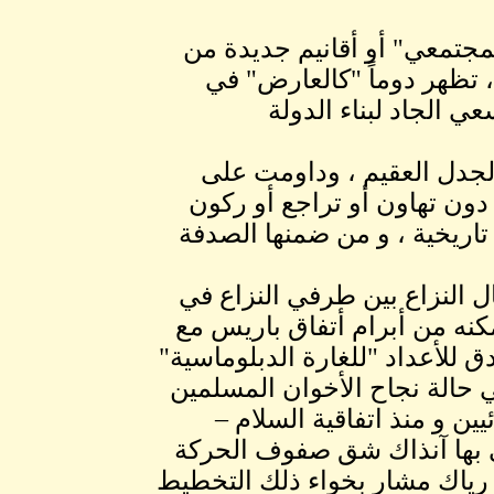
مجتمعي" أو أقانيم جديدة من
، تظهر دوماً "كالعارض" في
 الجاد لبناء الدولة
الجدل العقيم ، وداومت على
دون تهاون أو تراجع أو ركون
ريخية ، و من ضمنها الصدفة
ل النزاع بين طرفي النزاع في
عه وتمكنه من أبرام أتفاق باريس مع
ق للأعداد "للغارة الدبلوماسية"
 حالة نجاح الأخوان المسلمين
ين و منذ اتفاقية السلام –
للسلام بتاريخ 21 ابريل 1997 المعني بها آنذاك شق صفوف الحركة
م رياك مشار بخواء ذلك التخطيط