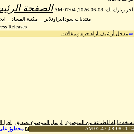
الصفحة الرئيس
اخر زيارك لك: 08-06-2026, 07:04 AM
منتديات سودانيزاونلاين
مكتبة الفساد
اب
ess Releases
مدخل أرشيف اراء حرة و مقالات
نسخة قابلة للطباعة من الموضوع
ارسل الموضوع لصديق
اقرا 
08-08-2014, 05:47 AM
محظورٌ على