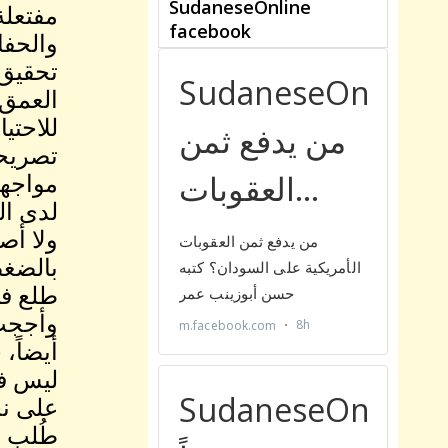
مفتعلة
والحفاظ
تحقيق 
العمق 
للاحتي
تصريحا
مواجهت
لدى ال
ولا أص
بالضغط
طلع في
وأججت 
أيضاً،
ليس ف
على نح
طُلب م