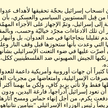
ن انسحاب إسرائيل بحجّة تحقيقها لأهداف عدوانه
من قِبل المستويين السياسي والعسكري، بأن ا
 إلى إسرائيل، وتمّ الإجهاز على الأجزاء المهمّة
 أن تلك الادعاءات مجرّد خياليّة وحسب، وبالمقا
دم تقليلنا بنجاحاتها في صد العدوان، بل وانبهارن
ا التي وعدت بأنها ستحوزها قبل وقف النار وعل
 أصرّت عليها في ضوء التعنت الإسرائيلي بشأنها
رتكبها الجيش الصهيوني ضد الفلسطينيين ككل، 
ه.
نا كثيراً أن جهات أوروبية وأمريكية داعمة للعد
صرفات الإسرائيلية، وامتعاضها من مجريات العد
ا فقط ولا تأتي بِزِبدٍ كافٍ، ولكن ما يهمنا أكثر
أن تعود إسرائيل أدراجها، فارغة اليدين، ودون 
دفعت بِكرم، من أجل إنهاء حماس ومسح آثارها.
يصاً رئيس الوزراء الإسرائيلي "بنيامين نتانيا