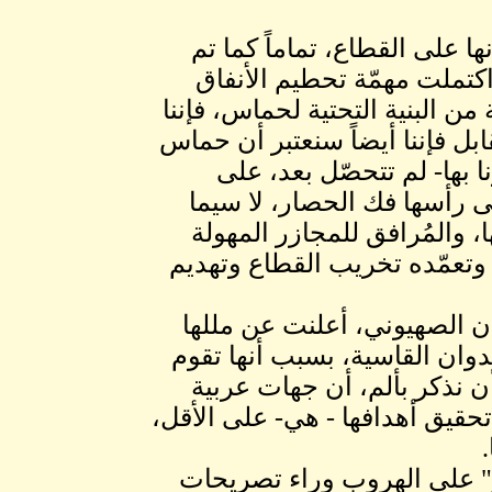
ا على القطاع، تماماً كما تم
كتملت مهمّة تحطيم الأنفاق
 من البنية التحتية لحماس، فإننا
بل فإننا أيضاً سنعتبر أن حماس
ا بها- لم تتحصّل بعد، على
ى رأسها فك الحصار، لا سيما
، والمُرافق للمجازر المهولة
وتعمّده تخريب القطاع وتهديم
وان الصهيوني، أعلنت عن مللها
وان القاسية، بسبب أنها تقوم
 أن نذكر بألم، أن جهات عربية
تحقيق أهدافها - هي- على الأقل،
هو" على الهروب وراء تصريحات