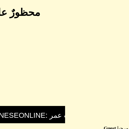
محظورٌ عل
مرحبا
Guest