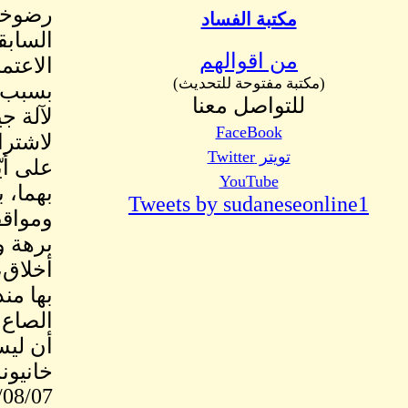
رضوخه 
مكتبة الفساد
السابق
من اقوالهم
الاعتم
(مكتبة مفتوحة للتحديث)
بسبب أ
للتواصل معنا
لآلة ج
FaceBook
لاشترا
تويتر Twitter
على أي
YouTube
بهما، ب
Tweets by sudaneseonline1
ومواقف
برهة و
أخلاق،
بها منذ
الصاع 
أن ليس
خانيو
/08/07