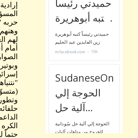
المسؤو
حربه "
وهنهم،
لهم ال
أمام أ
الصوار
وبوتيرة
إسرائي
"نتنيا
(متسوّ
وتطور 
حلفائه
الداعم
الكره 
حتماً 