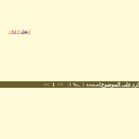
[
رد على الموضوع
]
صفحة 1 „‰ 1: <<
1
>>