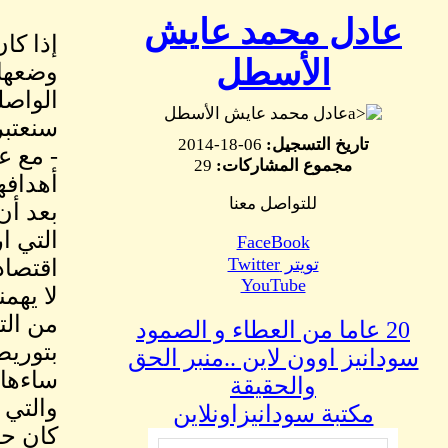
عادل محمد عايش
إذا كا
الأسطل
وضعها 
الواصلة
عادل محمد عايش الأسطل
سنعتبر
تاريخ التسجيل:
06-18-2014
- مع ع
مجموع المشاركات:
29
أهدافه
للتواصل معنا
بعد أن
التي ا
FaceBook
تويتر Twitter
اقتصاد
YouTube
لا يهم
من الت
20 عاما من العطاء و الصمود
بتوريطه
سودانيز اوون لاين ..منبر الحق
ساءها 
والحقيقة
والتي 
مكتبة سودانيزاونلاين
كان حر