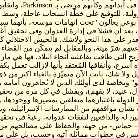
إرادية في أبدانهم
لية، للتوقيع على خطّة انسحاب عاجلة، وسط و
بوغي يعالون" تحت اتهامات موسعة، بأنهما س
 بعد أن فشلا في إدارة العدوان وفي تحقيق أغ
عذر على هذا النحو ولاشك، فالجيش الاحتلالي 
عينهم شرّ ميتة، وبالمقابل لم يتمكّن من القض
يخ التي طافت بفاعلية أنحاء البلاد، فها هي مازا
 أسرع، وأنفاقها المُعتقد بأنها لازالت تعمل بكفاء
ل ولا شك، باتت الآن متميّزة بالغباء أكثر من
هو" وبخاصة لدى أولئك الذين لا يُجاهرون أمامه 
ل، عنيد، لا يفهم)، ويفشل في كل مرة من تحقيق
الدولة باعتبارهما متعلقين بمصيرها ووجودها،
 بشأن مواقفهم من الممارسات الإسرائيلية، وي
ين له والدافعين لنفقات عدوانه، رغبةً في تحقيق
– حماس- من جهة، والحفاظ على مصالحهم من ج
ليس في خطوات مماثلة آتية وحسب، بل على مس