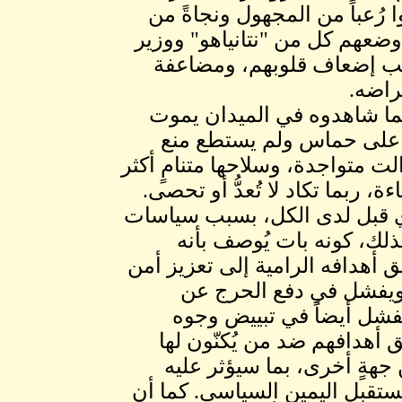
 وكأنهم مرضي بـ Parkinson، وانقلبوا رُعباً من المجهول ونجاةً من
ضعهم كل من "نتانياهو" ووزير
بب إضعاف قلوبهم، ومضاعفة
راضه.
كما شاهدوه في الميدان يموت
اء على حماس ولم يستطع منع
لت متواجدة، وسلاحها متنامٍ أكثر
ة، ربما تكاد لا تُعدُّ أو تحصى.
 ذي قبل لدى الكل، بسبب سياسات
بذلك، كونه بات يُوصف بأنه
 أهدافه الرامية إلى تعزيز أمن
 ويفشل في دفع الحرج عن
فشل أيضاً في تبييض وجوه
 أهدافهم ضد من يُكنّون لها
هةٍ أخرى، بما سيؤثر عليه
تقبل اليمين السياسي. كما أن