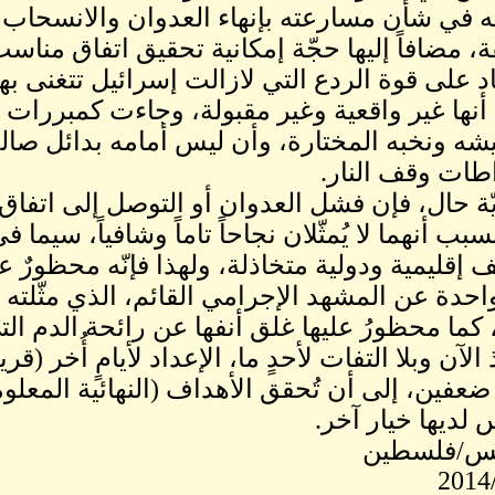
في شأن مسارعته بإنهاء العدوان والانسحاب
ة، مضافاً إليها حجّة إمكانية تحقيق اتفاق من
اد على قوة الردع التي لازالت إسرائيل تتغنى ب
نها غير واقعية وغير مقبولة، وجاءت كمبررات ف
يشه ونخبه المختارة، وأن ليس أمامه بدائل صا
طات وقف النار.
ّة حال، فإن فشل العدوان أو التوصل إلى اتفاق ه
سبب أنهما لا يُمثّلان نجاحاً تاماً وشافياً، سيما
 إقليمية ودولية متخاذلة، ولهذا فإنّه محظورٌ
احدة عن المشهد الإجرامي القائم، الذي مثّلته الآ
 كما محظورُ عليها غلق أنفها عن رائحة الدم ا
 الآن وبلا التفات لأحدٍ ما، الإعداد لأيامٍ أُخر (
ضعفين، إلى أن تُحقق الأهداف (النهائية المعل
 لديها خيار آخر.
نس/فلسطين
2014