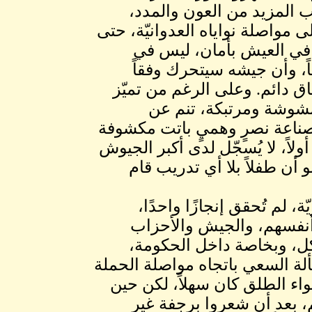
 المزيد من العون والمدد،
لى مواصلة نواياه العدوانيّة، حتى
 في العيش بأمان، ليس في
ً، وأن جيشه سيتحرك وفقاً
ق دائم. وعلى الرغم من تميّز
ت مشوشة ومرتبكة، تنم عن
ناعة نصرٍ وهميٍ باتت مكشوفة
لاً، لا يُسجّل لدى أكبر الجيوش
ن طفلاً بلا أي تدريب قام
 لم تُحقق إنجازًا واحدًا،
أنفسهم، والجيش والأحزاب
كل، وبخاصة داخل الحكومة،
السعي باتجاه مواصلة الحملة
واء الطلق كان سهلاً، لكن حين
، بعد أن شعروا برجفة غير