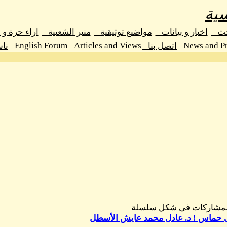
ية
حث
اخبار و بيانات
مواضيع توثيقية
منبر الشعبية
اراء حرة و
English Forum
Articles and Views
News and Pr
اتصل بنا
نا
المشاركات فى شكل سلسلة
 حماس ! د. عادل محمد عايش الأسطل