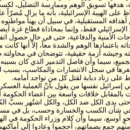
، هدفها تسويق الوهم وممارسة التضليل، لكسب
 على الهيبة الإسرائيلية، بأنه ما يزال مُصرّاً ع
أهدافه المستقبلية، في سبيل أن يهنأ مواطنوه
الإسرائيلي فقط، وإنما بمحاذاة قطاع غزة أيضا
اجات الأمنية والدفاعية، حتى في حال حصول اتفا
ته باعتمادها الوهم والشدة معاً، إلاّ أنها كان
ه وجيشه أزمة حقيقية، تتوضحان في محاولته ص
جميع، سيما وأن فاصل التدمير الذي كان بسببه أو
غرها في سجل الانتصارات والمكاسب، بسبب لو أ
 على زناد دبابة لقتل كل من تواجد أمامه.
 إسرائيل نفسها من يقول بأنّ العملية العسكريّة،
بالمقابل خلافات واسعة بين أعضاء الحكومة 
 حتى بدى الكل ضد الكل، والكل اشتُهر بسبّ ال
ي شأن الكسب والخسارة وحسب، بل في مسألة 
وٍ أوسع، سيما وأن كلام وزراء الحكومة في اله
نهم جمع بصماتهم، أحجموا وعادوا إلى أماكنهم