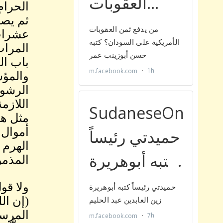
الحرام
ثم يصل
عشرا
المرات
باب ال
والمؤس
الرشوة
اللازم
مثل هذ
أموال 
الهرم 
المذمو
ولا قو
(إن الل
المرسلين