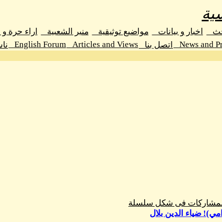
ية
حث
اخبار و بيانات
مواضيع توثيقية
منبر الشعبية
اراء حرة و
English Forum
Articles and Views
News and Pr
اتصل بنا
نا
المشاركات فى شكل سلسلة
مي)! ضياء الدين بلال