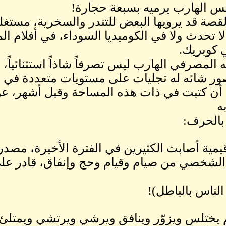
س الهارب يرميه بسبعة حجارة!
لقصة قد يرويها البعض للتندر والسخرية، مستغلي
لا تحدث ولا في الكوميديا السوداء، في أفلام ا
 كوبريك.
ه المصرفي الهارب ليس تصرفاً شاذاً استثنائياً،
ر شائه له تجليات على مستويات متعددة في مجت
ن كتبت في ذات هذه المساحة وقبل أشهر، ع
ه
بالحرف:
قيمية أصابت الكثيرين في الفترة الأخيرة، مصدر
د الشخصي من صيام وقيام وحج وإنفاق، قادر 
الناس بالباطل)!
يختلس ويزوّر وينافق ويرشي ويرتشي ويمتلئ ج