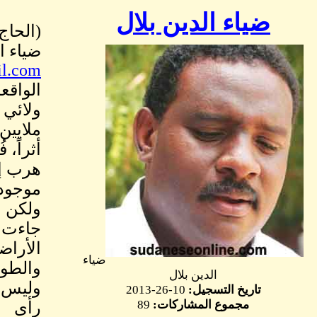
ضياء الدين بلال
(الحاج
ضياء ا
il.com
الواقع
ولائي 
ملايين جنيه - 3 مليارات بالقدي
أثراً،
هرب إل
موجودا
ولكن ا
جاءت ف
الأراض
ضياء
والطوا
الدين بلال
وليس م
تاريخ التسجيل:
10-26-2013
مجموع المشاركات:
89
رأى