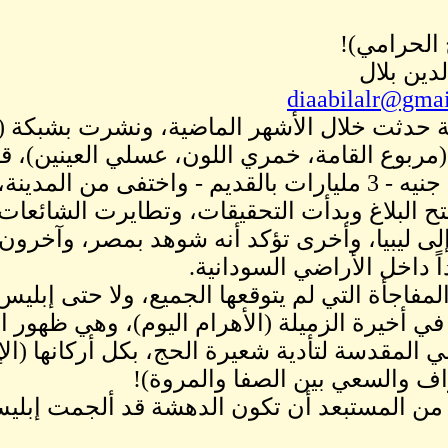
 الحرامي)!
لدين بلال
diaabilalr@gma
ة حدثت خلال الأشهر الماضية، ونشرت بشبكة 
(مربوع القامة، خمري اللون، عسلي العينين)، قام
م - واختفى من المدينة، دون أن يترك
 فُتح البلاغ وبدأت التحقيقات، وتطايرت الشائعا
ى ليبيا، وأخرى تؤكد أنه شوهد بمصر، وآخرون 
ً داخل الأراضي السودانية.
لمفاجأة التي لم يتوقعها الجميع، ولا حتى إبليس 
ي أخيرة الزميلة (الأهرام اليوم)، وهي ظهور 
ي المقدسة لتأدية شعيرة الحج، بكل أركانها (ال
ف والسعي بين الصفا والمروة)!
ن المستبعد أن تكون الدهشة قد ألجمت إبليس