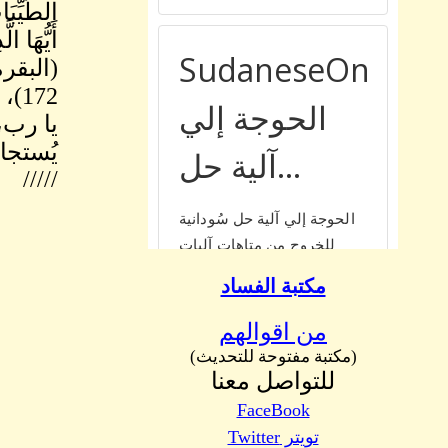
الطَّيِّبَات
أَيُّهَا ا
(البقرة
172)، ثم ذكر الرجل يطيل السفر، أشعث أغبر، يمدّ يديه إلى السماء: يا رب
يا رب،
يُستجا
/////
مكتبة الفساد
من اقوالهم
(مكتبة مفتوحة للتحديث)
للتواصل معنا
FaceBook
تويتر Twitter