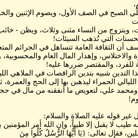
،
ّي الصبح في الصف الأول، ويصوم الإثنين وال
ت
، ويتزوج من النساء مثنى وثلاث، ويظن - خائب 
حسنات التي تُذهب السيئات!
ف أن الثقافة العامة تتساهل في الجرائم المت
 والاختلاس، وإهدار المال العام والمحسوبية، 
ة للفرد، والمقتصر ضررها عليه!
ا التدين شبيه بتدين الراقصات في الملاهي ال
الليالي الحمراء ليذهبن بها إلى الحج والعمرة، 
ومحمد علي، لتعويض ما أنفقنه من مال في حج
م!
ل غير قوله عليه الصلاة والسلام:
ه طيب لا يقبل إلا طيباً، وإن الله أمر المؤمنين ب
، فقال تعالى: {يَا أَيُّهَا الرُّسُلُ كُلُوا مِنَ