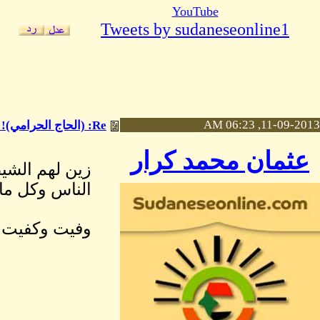
YouTube
Tweets by sudaneseonline1
11-09-2013, 06:23 AM
Re: (الحاج الحرامي)! ضياء الدين بلال
عثمان محمد كرار
زين لهم الشي
الناس وكل ماي
وفيت وكفيت ي