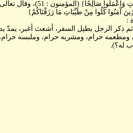
ِ وَاعْمَلُوا صَالِحًا} (المؤمنون : 51)، وقال تعالى: {يَا
لَّذِينَ آَمَنُوا كُلُوا مِنْ طَيِّبَاتِ مَا رَزَقْنَاكُمْ}
 :
 ومطعمه حرام، ومشربه حرام، وملبسه حرام، وغ
ب له؟).