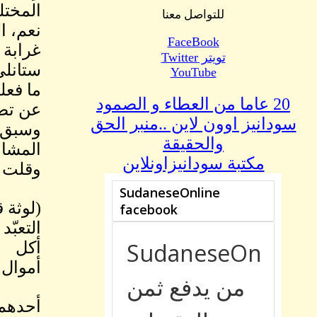
المختل
للتواصل معنا
نعم، ا
FaceBook
غرابة 
تويتر Twitter
ستانلي
YouTube
ما فعل
20 عاما من العطاء و الصمود
عن تصو
سودانيز اوون لاين ..منبر الحق
وسبق أ
والحقيقة
المشاب
مكتبة سودانيزاونلاين
وقلت 
(لوثة 
التعبّ
أكل
أموال 
أحدهم 