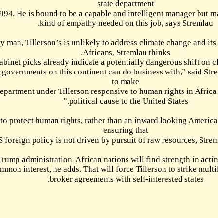
from 1989 to 1994. He 
As an energy man, T
“He is a guy that gover
the US state departme
Public pressure to prot
US foreign
Under a Trump adm
pursuing a common int