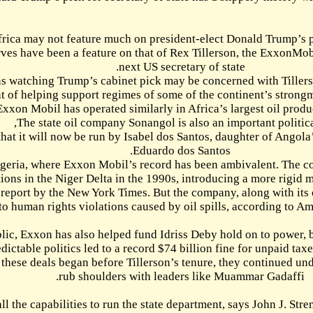
Africa ma
but its oil reserves h
Africans watch
on the continent of hel
Exxon Mo
The 
so much so that it w
Then there is Nigeria,
operations in 
according to a report 
respond to human
In Chad Republic, Exx
unpredictable
While many of these de
Tillerson has all the 