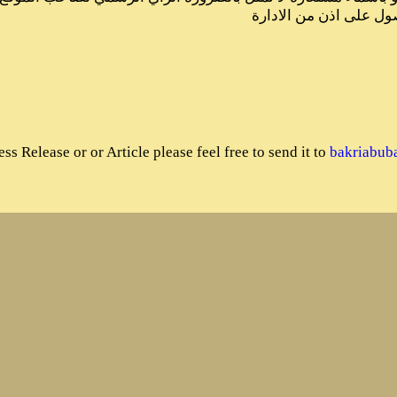
News and Press Releases
Articles and Views
SudaneseOnline Images
Sudanese Online Videos
Sudanese Online Wikipedia
Sudanese Online Forums
If you're looking to submit News,Video,a Press Releas
© 2014 SudaneseOnline.com