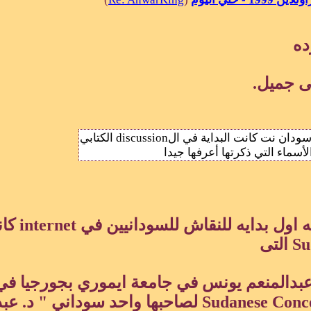
ده
ى جميل.
ودان نت كانت البداية في الdiscussion الكتابي
لأسماء التي ذكرتها أعرفها جيدا
الحقيقه اول بدايه
لتى
لحقتها Sudanese Concern لصاحبها واحد سوداني " د.