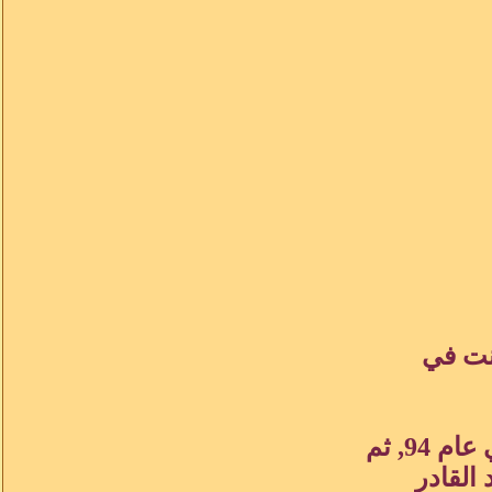
 للنقاش للسودانيين في internet كانت في
اسسها د. عبدالمنعم يونس في جامعة ايموري بجورجيا في عام 94, ثم
 عبد القادر