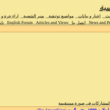
ية
حث
اخبار و بيانات
مواضيع توثيقية
منبر الشعبية
اراء حرة و
English Forum
Articles and Views
News and Pr
اتصل بنا
نا
المشاركات فى صورة مستقيمة
)
Re: AnwarKing
(