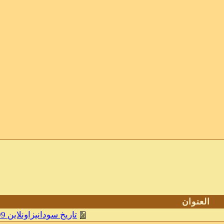
العنوان
تاريخ سودانيزاونلاين 1999 - حتي اليوم