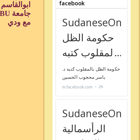
ابوالقاسم 
جامعة BU عام 95.
مع ودي