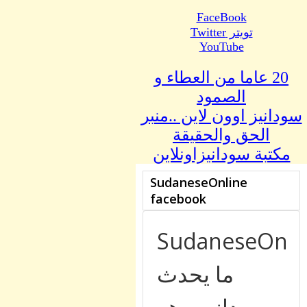
FaceBook
تويتر Twitter
YouTube
20 عاما من العطاء و
الصمود
سودانيز اوون لاين ..منبر
الحق والحقيقة
مكتبة سودانيزاونلاين