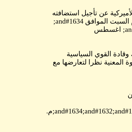
لأميركية عن تأجيل استضافته
لندوة القيادية المرموقة الأستاذة نعمات مالك من يوم السبت الموافق and#1634;
اغسطس الي يوم السبت الذي يليه؛ الموافق and#1641; اغسطس
ك وقادة القوي السياسية
 المعنية نظرا لتعارضها مع
ن
الزمان: السبت، التاسع من اغسطس، and#1634;and#1632;and#1633;and#1636;م.