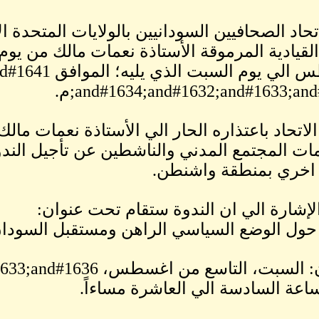
تحاد الصحافيين السودانيين بالولايات المتحدة ا
and#1634;and#1632;and#1633;an;م.
الاتحاد باعتذاره الحار الي الأستاذة نعمات مال
ت المجتمع المدني والناشطين عن تأجيل الندوة
 اخري بمنطقة واشنطن.
لإشارة الي ان الندوة ستقام تحت عنوان:
ول الوضع السياسي الراهن ومستقبل السودا
اعة السادسة الي العاشرة مساءاً.