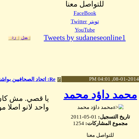
للتواصل معنا
FaceBook
تويتر Twitter
YouTube
Tweets by sudaneseonline1
08-01-2014, 04:01 PM
Re: اتحاد الصحافيين بواشنطن يعلن عن تأجيل ندوة نعمات مالك الي السبت القادم
محمد داؤد محمد
يا قصي. مش كان 
واحد لانو اصلا 
محمد داؤد محمد
تاريخ التسجيل:
01-05-2011
مجموع المشاركات:
1254
للتواصل معنا