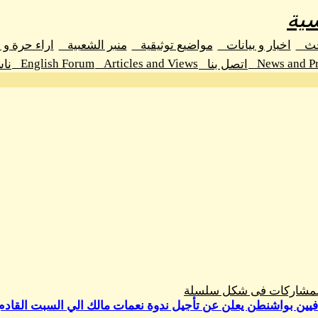
ية
حث
اخبار و بيانات
مواضيع توثيقية
منبر الشعبية
اراء حرة و
English Forum
Articles and Views
News and Pr
اتصل بنا
نا
المشاركات فى شكل سلسلة
فيين بواشنطن يعلن عن تأجيل ندوة نعمات مالك الي السبت القادم