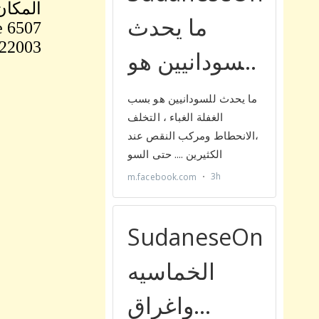
المكان : RNMENTAL CENTER
6507 Columbia Pike
 22003