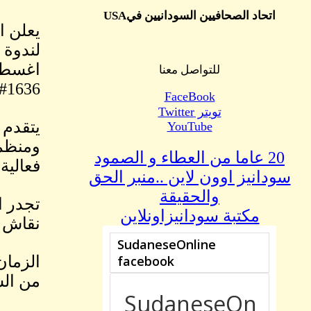
اتحاد الصحافيين السودانيين فيUSA
يعلن ا
للتواصل معنا
d#1636
FaceBook
تويتر Twitter
يتقدم 
YouTube
ومنظما
20 عاما من العطاء و الصمود
فعالية
سودانيز اوون لاين ..منبر الحق
والحقيقة
تجدر ا
مكتبة سودانيزاونلاين
نقاش ح
من الس