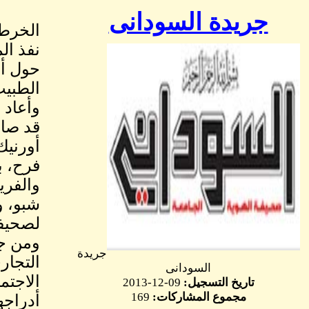
جريدة السودانى
الخرطو
نفذ ال
حول أس
الطبيب
قد صاد
فرح، ب
والفري
شبو، و
لصحيفة
ومن جا
جريدة
التجار
السودانى
الاجتم
تاريخ التسجيل:
09-12-2013
مجموع المشاركات:
169
أدراجه