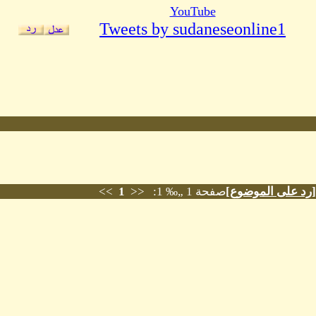
YouTube
Tweets by sudaneseonline1
[
رد على الموضوع
]
صفحة 1 „‰ 1: <<
1
>>