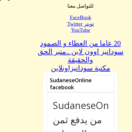
للتواصل معنا
FaceBook
تويتر Twitter
YouTube
20 عاما من العطاء و الصمود
سودانيز اوون لاين ..منبر الحق
والحقيقة
مكتبة سودانيزاونلاين