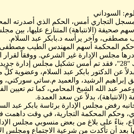
م: السوداني
مسجل التجاري أمس، الحكم الذي أصدرته المحك
هم صحيفة (الانتباهة) المتنازع عليها، بين مج
 مصطفى، وآخر يرأسه د.بابكر عبد السلام.
رها مجلس الإدارة غير الشرعي. ووفقاً لقرار
أورنيك "28"، فقد تم أمس تشكيل مجلس إدارة جد
دلاً عن الدكتور بابكر عبد السلام، وعضوية ك
ق إبراهيم الرشيد، والعميد م.ساتي سوركتي، 
عمر عبد الله الشيخ المحامي، كما تم تعيين الفري
 (الانتباهة)، بدلاً عن سعد العمدة.
نبه رفض مجلس الإدارة برئاسة بابكر عبد السل
ي، وحكم المحكمة التجارية، في وقت داهمت 
اع، بناءً على بلاغ من بعض منسوبي مجلس الإدا
ا بعد أن تأكدت من شرعية الاجتماع ومجلس الإد