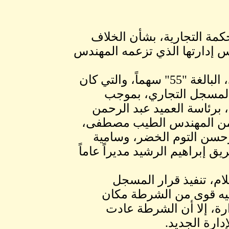
مة التجارية، بشأن الخلاف
لس إدارتها الذي تزعمه المهندس
وأعاد حكم المحكمة أسهم المهندس الطيب مصطفى، البالغة "55" سهماً، والتي كان
 المسجل التجاري، بموجب
يد، برئاسة العميد عبد الرحمن
لٍّ من المهندس الطيب مصطفى،
وحسن التوم الخضر، وسامية
ق إبراهيم الرشيد مديراً عاماً
ام، تنفيذ قرار المسجل
فيه قوى من الشرطة مكان
رة، إلا أن الشرطة عادت
ارة الجديد.