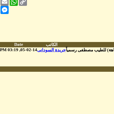
Link
nger
Date
الكاتب
05-02-14, 03:19 PM
نتباهة) للطيب مصطفى رسمياً
جريدة السودانى