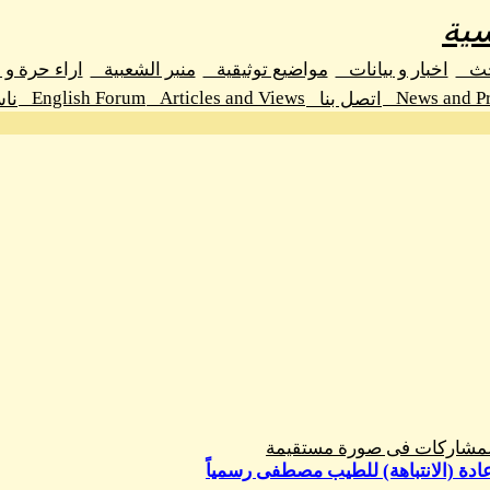
ية
حث
اخبار و بيانات
مواضيع توثيقية
منبر الشعبية
اراء حرة و
English Forum
Articles and Views
News and Pr
اتصل بنا
نا
المشاركات فى صورة مستقيمة
إعادة (الانتباهة) للطيب مصطفى رسمياً