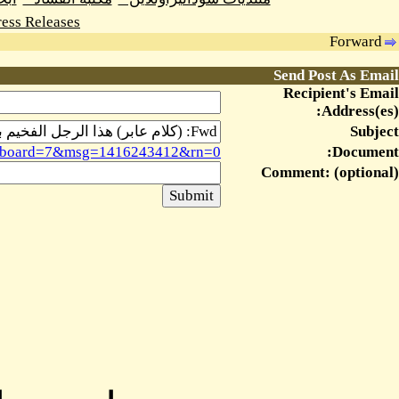
ess Releases
Forward
Send Post As Email
Recipient's Email
Address(es):
Subject
msg&board=7&msg=1416243412&rn=0
Document:
Comment: (optional)