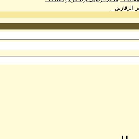
س الزقازيق