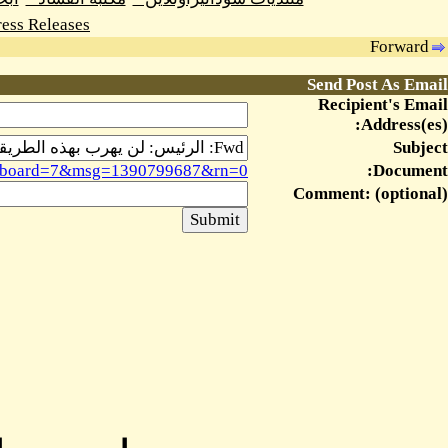
ess Releases
Forward
Send Post As Email
Recipient's Email
Address(es):
Subject
msg&board=7&msg=1390799687&rn=0
Document:
Comment: (optional)