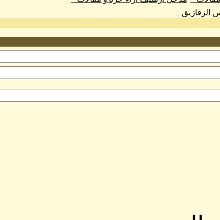
س الزقازيق