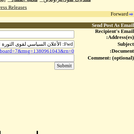
ess Releases
Forward
Send Post As Email
Recipient's Email
Address(es):
Subject
msg&board=7&msg=1380961043&rn=0
Document:
Comment: (optional)