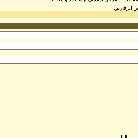
س الزقازيق