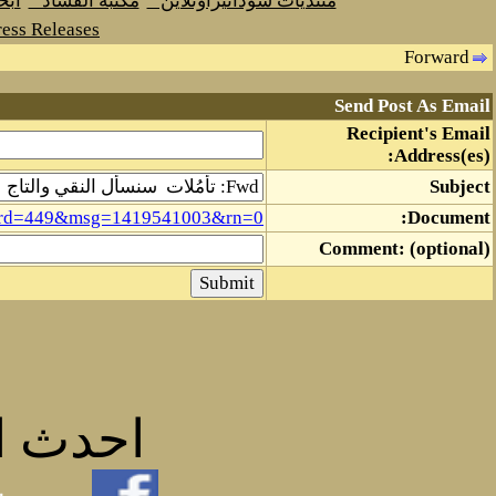
منتديات سودانيزاونلاين
مكتبة الفساد
اب
ess Releases
Forward
Send Post As Email
Recipient's Email
Address(es):
Subject
board=449&msg=1419541003&rn=0
Document:
Comment: (optional)
احدث ال