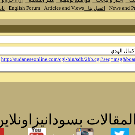
حث
اخبار و بيانات
مواضيع توثيقية
منبر الشعبية
اراء حرة و
English Forum
Articles and Views
News and Pr
اتصل بنا
نا
http://sudaneseonline.com/cgi-bin/sdb/2bb.cgi?seq=msg&
مقالات بسودانيزاونلاين