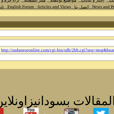
حث
اخبار و بيانات
مواضيع توثيقية
منبر الشعبية
اراء حرة و
English Forum
Articles and Views
News and Pr
اتصل بنا
نا
http://sudaneseonline.com/cgi-bin/sdb/2bb.cgi?seq=msg&
مقالات بسودانيزاونلاين