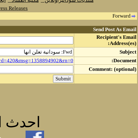
منتديات سودانيزاونلاين
مكتبة الفساد
اب
ess Releases
Forward
Send Post As Email
Recipient's Email
Address(es):
Subject
board=420&msg=1358894902&rn=0
Document:
Comment: (optional)
احدث ال