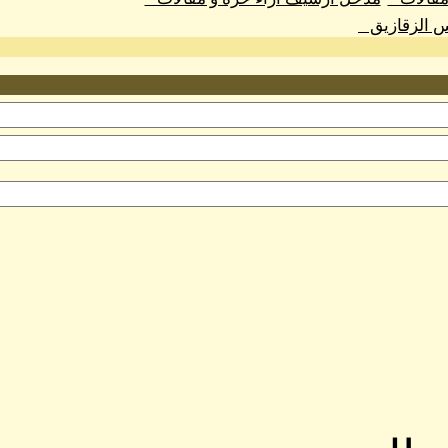
س الزقازيق