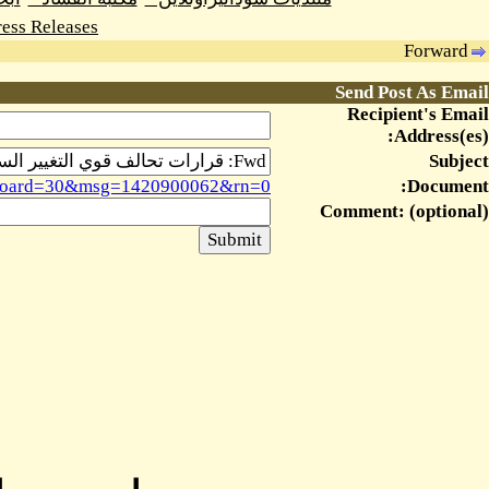
ess Releases
Forward
Send Post As Email
Recipient's Email
Address(es):
Subject
sg&board=30&msg=1420900062&rn=0
Document:
Comment: (optional)