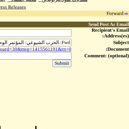
ess Releases
Forward
Send Post As Email
Recipient's Email
Address(es):
Subject
sg&board=30&msg=1415561191&rn=0
Document:
Comment: (optional)