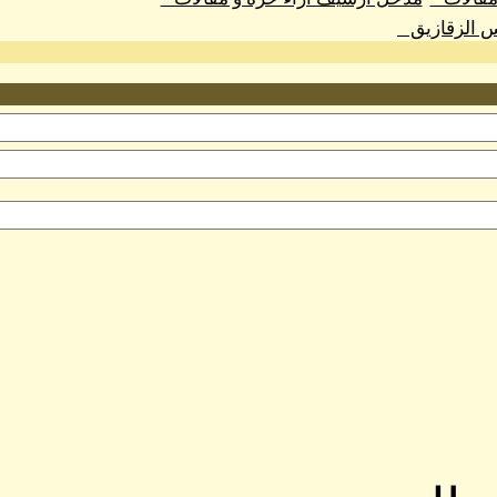
س الزقازيق