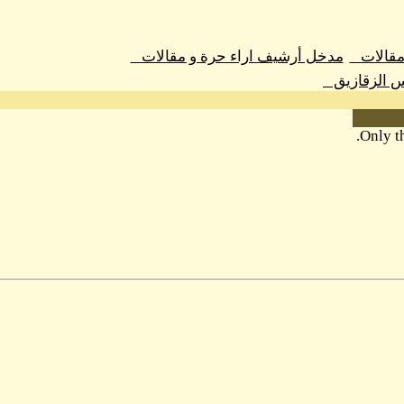
 مقالات
مدخل أرشيف اراء حرة و مقالات
س الزقازيق
Only th