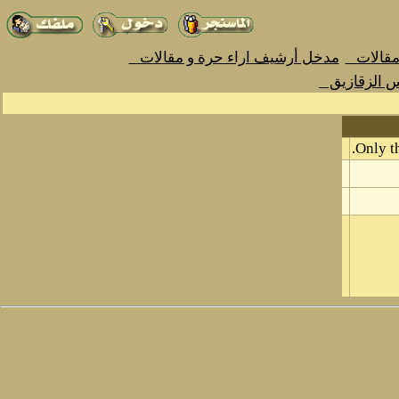
 مقالات
مدخل أرشيف اراء حرة و مقالات
س الزقازيق
Only th