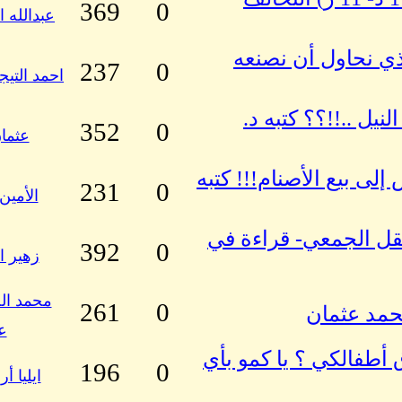
369
0
عبدالله ا
ي نحاول أن نصنعه
237
0
احمد التيج
يل ..!!؟؟ كتبه د.
352
0
عثمان
لى بيع الأصنام!!! كتبه
231
0
الأمي
لعقل الجمعي- قراءة في
392
0
زهير ا
محمد ا
261
0
حمد عثمان
ع
 أطفالكي ؟ يا كمو بأي
196
0
ايليا أ