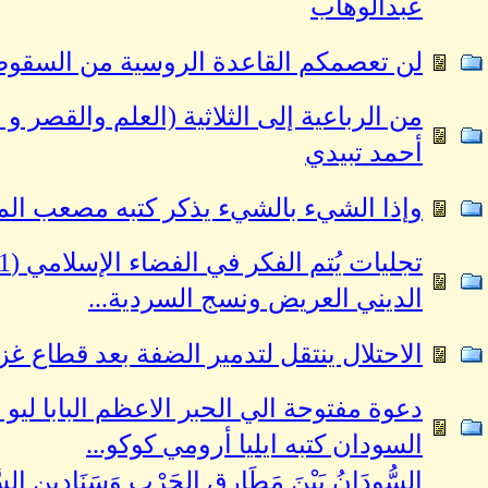
عبدالوهاب
لن تعصمكم القاعدة الروسية من السقوط 
من الرباعية إلى الثلاثية (العلم والقصر و
أحمد تبيدي
وإذا الشيء بالشيء يذكر كتبه مصعب ال
الديني العريض ونسج السردية...
الاحتلال ينتقل لتدمير الضفة بعد قطاع غ
دعوة مفتوحة الي الحبر الاعظم البابا ليو 
السودان كتبه ايليا أرومي كوكو...
السُّودَانُ بَيْنَ مَطَارِقِ الحَرْبِ وَسَنَادِينِ الس