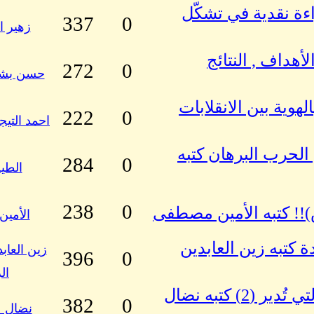
اءة نقدية في تشكّل
337
0
زهير ا
أهداف , النتائج
272
0
حسن بشي
وية بين الانقلابات
222
0
احمد التيج
الحرب البرهان كتبه
284
0
الطي
238
0
قاش)!! كتبه الأمين مصطفى
الأمي
كتبه زين العابدين
زين العاب
396
0
ال
أزمة القوي المدنيّة في العقلية والقيادة التي تُدير (2) كتبه نضال
382
0
نضال ع