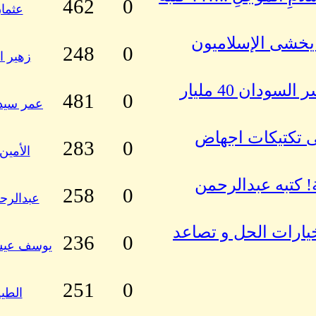
462
0
عثمان
يخشى الإسلاميون
248
0
زهير ا
الذهب والنفط والسلع الزراعية: كيف خسر السودان 40 مليار
481
0
عمر سيد
ى تكتيكات اجهاض
283
0
الأمي
ة! كتبه عبدالرحمن
258
0
عبدالرح
خيارات الحل و تصاعد
236
0
يوسف عيس
251
0
الطي