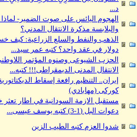
د...
الهجوم اليائس على صوت الضمير- لماذا 
والبلابسة مذكرة الانتقال المدني؟
دولار في عقد واحد؟ كتبه عمر سيد...
الحزب الشيوعى وصنوه المؤتمر اللاوطن
الانتقال المدنى الديمقراطى!!! كتبه...
إيران.. التنظيم رافعة إسقاط الديكتاتوري
کورکی (مهابادي)
مستقبل الازمة السودانية في اطار تعثر 
دعوات البل (1-3) كتبه يوسف عيسى...
شدوا العزم كتبه الطيب الزين