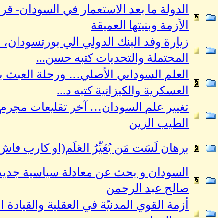
الدولة ما بعد الاستعمار في السودان- قر
الأزمة وبنيتها العميقة
زيارة وفد البنك الدولي الي بورتسودان، ال
المحتملة والتحديات كتبه حسن...
العلم السوداني الأصلي… ورحلة العبث باله
العسكرية والكيزانية كتبه د...
تغيير علم السودان… آخر تقليعات مجرم 
الطيب الزين
برهان لَسَت مَن يُغَيِّرُ العَلَم(او كارب 
السودان و بحث عن معادلة سياسية جديدة 
صالح عبد الرحمن