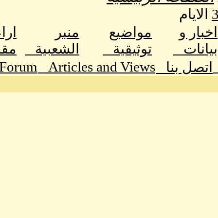
الايام
اخبار و
مواضيع
منبر
ارا
بيانات
توثيقية
الشعبية
مق
 Forum
Articles and Views
اتصل بنا