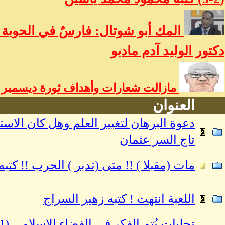
المك أبو شوتال: فارسٌ في الحوبة و
دكتور الوليد آدم مادبو
مازالت شعارات وأهداف ثورة ديسمبر حي
العنوان
دعوة البرهان لتغيير العلم وهل كان الاست
تاج السر عثمان
مات (مقبلا ) !! متى (تدبر ) الحرب !! كتب
اللعبة انتهت ! كتبه زهير السراج