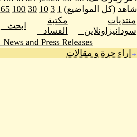
شاهد (كل المواضيع)
1
3
10
30
100
365
منتديات
مكتبة
ابحث
سودانيزاونلاين
الفساد
News and Press Releases
اراء حرة و مقالات