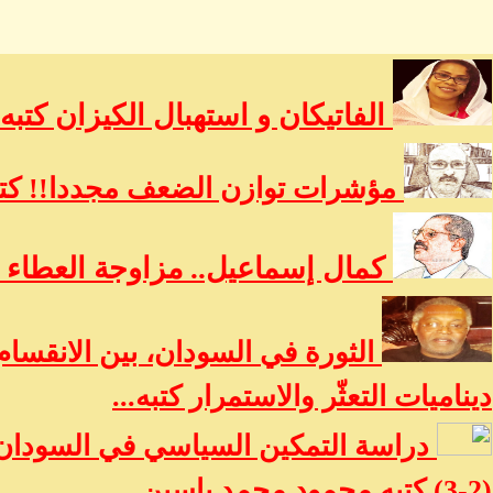
الفاتيكان و استهبال الكيزان كتبه
مؤشرات توازن الضعف مجددا!! كتب
كمال إسماعيل.. مزاوجة العطاء ب
الثورة في السودان، بين الانقسام
ديناميات التعثّر والاستمرار كتبه...
دراسة التمكين السياسي في السودان:
(2-3) كتبه محمود محمد ياسين