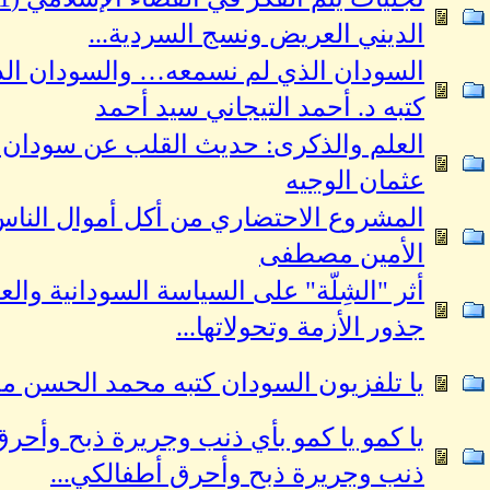
الديني العريض ونسج السردية...
السودان الذي لم نسمعه… والسودان الذ
كتبه د. أحمد التيجاني سيد أحمد
العلم والذكرى: حديث القلب عن سودان الن
عثمان الوجيه
المشروع الاحتضاري من أكل أموال الناس إ
الأمين مصطفى
أثر "الشِلّة" على السياسة السودانية وا
جذور الأزمة وتحولاتها...
يا تلفزيون السودان كتبه محمد الحسن م
يا كمو يا كمو بأي ذنب وجريرة ذبح وأحرق
ذنب وجريرة ذبح وأحرق أطفالكي...