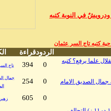
درويشٌ في النوبة كتبه
ة كتبه تاج السر عثمان
الردود
قراءة
ال
قلال علما يرفع؟ كتبه
394
0
تاج السر
جمال الص
254
0
ه جمال الصديق الامام
ال
605
0
زهير
تجليات يُتم الفكر في الفضاء الإسلامي (11 د- 11 ز) التحالف