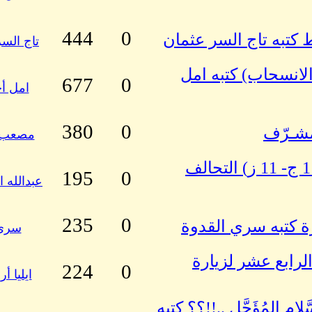
444
0
كتبه تاج السر عثمان
تاج السر
 الانسحاب) كتبه امل
677
0
امل أح
380
0
مشـرّف
مصعب ا
تجليات يُتم الفكر في الفضاء الإسلامي (11 ج- 11 ز) التحالف
195
0
عبدالله ا
235
0
زة كتبه سري القدوة
سري 
الرابع عشر لزيارة
224
0
ايليا أ
َّلامِ المُؤَجَّلِ ..!!؟؟ كتبه