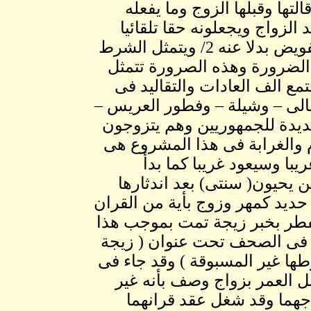
تها وقبلها الزوج وما يفعله
الزواج ويجعلونه حقا تلقائيا
لكل امراة كريمة تتنازل عن مهرها المادى ونطلب التفويض بدلا عنه 2/ ويتمثل الشرط
د الضرورة وهذه الصرورة تتمثل
مع الف العادات والتقاليد فى
عالى – وشيلة – وفطور العريس –
ديدة للجمهوريين وهم يتزوجون
 والغرابة فى هذا المشروع هى
يبا وسيعود غريبا كما بدأ
ين يحيون( سنتى) بعد اندثارها
حديد كمهر وزوج بأية من القران
لفطر بخبر زيجة تمت بموجب هذا
ر فى الصحف تحت عنوان ( زيجة
ا غير المسبوقة ) وقد جاء فى
بل العمر بزواج وصف بأنه غير
جهما وقد شغل عقد قرانهما