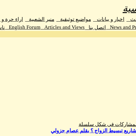
ية
حث
اخبار و بيانات
مواضيع توثيقية
منبر الشعبية
اراء حرة و
English Forum
Articles and Views
News and Pr
اتصل بنا
نا
المشاركات فى شكل سلسلة
اريع تبسيط الزواج ؟ بقلم عصام جزولي