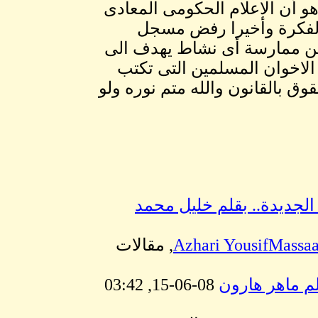
و أن الاعلام الحكومى المعادى
الفكرة وأخيرا رفض مسجل
من ممارسة أى نشاط يهدف الى
الاخوان المسلمين التى تكتب
وق بالقانون والله متم نوره ولو
لجديدة.. بقلم خليل محمد
08-06-15, 03:44 PM, مقالات
لم ماهر هارون
08-06-15, 03:42