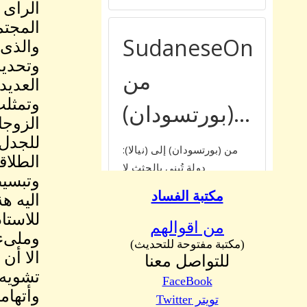
الراى 
المجتم
والذى 
العديد
وتمثلت
الزوجا
للجدل 
الطلاق
وتبسيط
مكتبة الفساد
اليه ه
للاستا
من اقوالهم
وملىء 
(مكتبة مفتوحة للتحديث)
الا أن
للتواصل معنا
تشويه 
FaceBook
وأتهام
تويتر Twitter