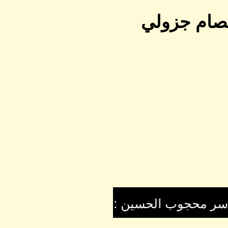
عصام جزولي