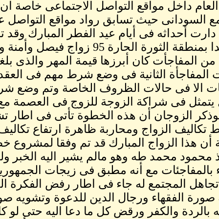
العام داخل مواقع التواصل الاجتماعى خاصة ا
ع السودانى حيث تسابق رواد مواقع التواصل ع
دارت أحداثه فى أيام عيد الفطر المبارك وقد تم
وتحديدا بمنطقة الثورة الحارة 5
 من المفاجأت كان أبرزها قيمة المهر والذى بل
 المفاجأة الثانية فى وضع شرط مهم فى العقد 
ت الا فى حالات الظروف الخاصة وتم وضع شرط 
يتمثل فى شراكة الزوجة للزوج فى العصمة مع
وذكر الزوجان أن هذه الخطوة تأتى فى اطار ت
 تكاليف الزواج ومحاربة ظاهرة ارتفاع تكاليف 
ة أن هذا الزواج المبارك قد تم وفقا لمشروع خ
ذ محمود محمد طه وهو مالم يشير اليه الخبر و
بالمفاجئات مع أنه مطبق فى زيجات الجمهوري
 تجاهل المجتمع له جاء فى اطار رفض الفكرة ا
صورة الفقهاء ورجال الدين للدعوة وتشويه صو
ه بالردة والكفر ورقض كل ما دعا اليه حتى لو ك