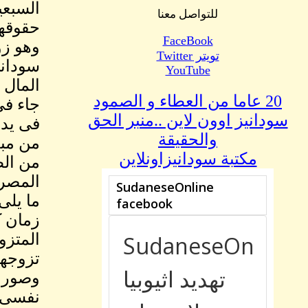
السبعي
للتواصل معنا
حقوقها
FaceBook
وهو زو
تويتر Twitter
سودانى
YouTube
المال 
20 عاما من العطاء و الصمود
سودانيز اوون لاين ..منبر الحق
فى يد 
والحقيقة
مكتبة سودانيزاونلاين
من الط
المصري
ما يلى
زمان ك
المتزو
تزوجها
وصورة 
نفسى م