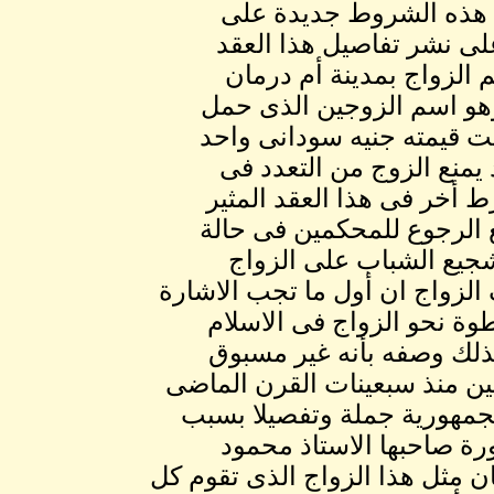
ن هذه الشروط جديدة على
لى نشر تفاصيل هذا العقد
 الزواج بمدينة أم درمان
9 زواج فيصل وأمنة وهو اسم الزوجين الذى حمل
غت قيمته جنيه سودانى واحد
يمنع الزوج من التعدد فى
أخر فى هذا العقد المثير
 الرجوع للمحكمين فى حالة
شجيع الشباب على الزواج
الزواج ان أول ما تجب الاشارة
طوة نحو الزواج فى الاسلام
لذلك وصفه بأنه غير مسبوق
ين منذ سبعينات القرن الماضى
لجمهورية جملة وتفصيلا بسبب
رة صاحبها الاستاذ محمود
ان مثل هذا الزواج الذى تقوم كل