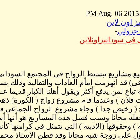
ز اون لاين
جزولي
-
 فى سودانيزاونلاين
ع مشاريع تبسيط الزواج فى المجتمع السودانى 
ى) قد انهزمت امأم العادات والتقاليد وذلك بس
تباع لمن يدفع أكثر ويقول أهلنا الكبار قديما ع
 فلان ) وعندما قام مشروع زواج ( الكورة) ذ
 ( رخيص جدا ) وجاء مشروع الزواج الجماعى ف
عله مجانا وسبب فشل هذه المشاريع هو أنها 
ة ) وحقوقها (الادبية ) التى تتمثل فى كرامتها ك
 على زوجة شبه مجانا وقد فطن الاستاذ محمود