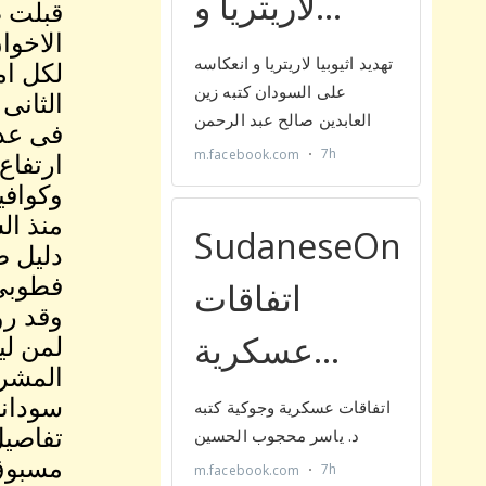
قبلت ص
الاخوا
الثانى
فى عدم
ارتفاع
وكوافي
منذ ال
دليل ص
فطوبى 
وقد رو
لمن لي
المشرو
سوداني
تفاصيل
مسبوق 