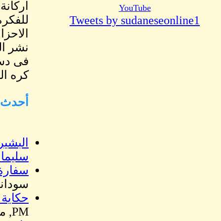
اركانة
YouTube
للفكرة
Tweets by sudaneseonline1
الاحزا
نشر ال
فى دست
كره ال
أحدث ا
البشير
سليما
سفارة السو
سوداني
حكاية 
PM, ماهر هارون