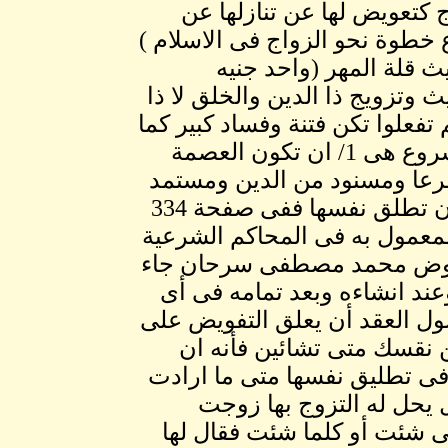
كتعويض لها عن تنازلها عن
خطوة نحو الزواج فى الاسلام )
ث قلة المهر (واحد جنيه
 وتزويج ذا الدين والخلق لا ذا
تفعلوا تكن فتنة وفساد كبير كما
جاء فى الحديث وشروط الكرامة للمراة فى هذا المشروع هى 1/ ان تكون العصمة
شرعا ومسنود من الدين ومستمد
من مبدأ التفويض الذى بواسطته يملك الزوج زوجته أن تطلق نفسها ففى صفحة 334
معمول به فى المحاكم الشرعية
 معوض محمد مصطفى سرحان جاء
وعند انشاءه وبعد تمامه فى أى
ول العقد أن يعلق التفويض على
 نقسك متى تشائين فأنه ان
 فى تطليق نفسها متى ما ارادت
 يحل له التزوج بها زوجت
شئت أو كلما شئت فقال لها