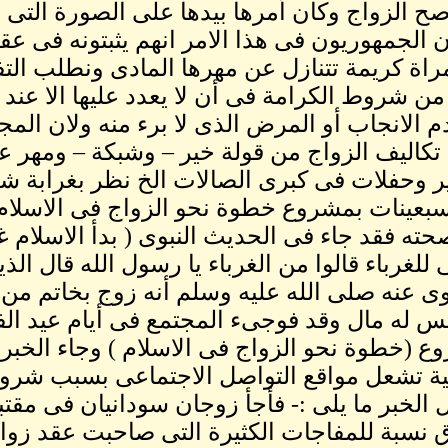
ح الزواج وكان أمرها بيدها على الصورة التى قال
ن الجمهوريون فى هذا الامر انهم يثبتونه فى عقد 
 من شروط الكرامة فى أن لا يعدد عليها الا عن
 الانجاب أو المرض الذى لا برء منه ولان المجت
 تكاليف الزواج من قولة خير – وشبكة – ومهر 
ر وحفلات فى كبرى الصالات الخ نظر بغرابة ش
سبعينات بمشروع خطوة نحو الزواج فى الاسلام
حته فقد جاء فى الحديث النبوى ( بدأ الاسلام غر
للغرباء قالوا من الغرباء يا رسول الله قال الذ
ى عنه صلى الله عليه وسلم أنه زوج بخاتم من 
س له مال وقد فوجىء المجتمع فى أيام عيد ا
ع (خطوة نحو الزواج فى الاسلام ) وجاء الخب
ة تشعل مواقع التواصل الاجتماعى بسبب شروطه
 الخبر ما يلى :- فأجأ زوجان سودانيان فى مقت
نسبة للمفاجات الكثيرة التى صاحبت عقد زوا