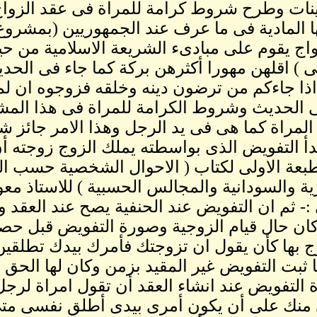
نات وطرح شروط كرامة للمراة فى عقد الزواج 
 المادية فى ما عرف عند الجمهوريين (بمشروع 
اج يقوم على مبادىء الشريعة الاسلامية من حي
 ) اقلهن مهورا أكثرهن بركة كما جاء فى الحديث
اذا جاءكم من ترضون دينه وخلقه فزوجوه ان لم 
المراة كما هى فى يد الرجل وهذا الامر جائز 
بعة الاولى لكتاب ( الاحوال الشخصية حسب ال
ة والسودانية والمجالس الحسبية ) للاستاذ
 :- ثم ان التفويض عند الحنفية يصح عند العقد 
ان حال قيام الزوجية وصورة التفويض قبل حص
ج بها كأن يقول ان تزوجتك فأمرك بيدك تطلقين
 ثبت التفويض غير المقيد بزمن وكان لها الحق
التفويض عند انشاء العقد أن تقول امراة لرجل
نك على أن يكون أمرى بيدى أطلق نفسى متى 