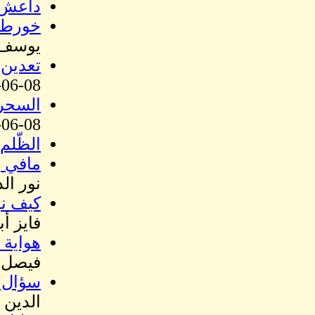
داعش .
خورطق
يوسف
تعدين اليو
08-06-15, 03:35 PM, صلاح الباشا
السحر 
08-06-15, 03:33 PM, نور الدين محمد عثمان نور الدين
الظّلم
مافي ز
نور ال
كيف نو
فايز أ
هواية 
فيصل ا
سؤال"ا
الدين 