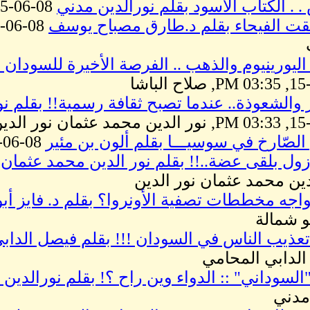
 . الكتاب الأسود بقلم نورالدين مدني
08-06-15, 03:37 PM, نور الدين مدني
ت الفيحاء بقلم د.طارق مصباح يوسف
رينيوم والذهب .. الفرصة الأخيرة للسودان ( 1 ) تحليل إقتصادي صلاح البا
والشعوذة.. عندما تصبح ثقافة رسمية!! بقلم نو
 الصّارخ في سوسيـــا بقلم ألون بن مئير
08-06-15, 03:31 PM, ألون بن مئير
ول بلقى عضة..!! بقلم نور الدين محمد عثمان ن
دين محمد عثمان نور الدين
اجه مخططات تصفية الأونروا؟ بقلم د. فايز أب
بو شمالة
تعذيب الناس في السودان !!! بقلم فيصل الداب
لدابي المحامي
لسوداني" :: الدواء وين راح ؟! بقلم نورالدين
مدني