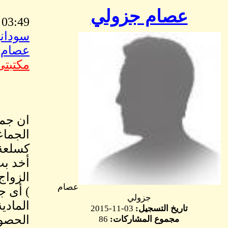
عصام جزولي
03:49 PM Aug, 06 2015
سوداني
عصام 
مكتبتى
ان جمي
الجماع
كسلعة 
أخد بت
الزواج
عصام
) أى ج
جزولي
المادي
تاريخ التسجيل:
03-11-2015
الحصول
مجموع المشاركات:
86