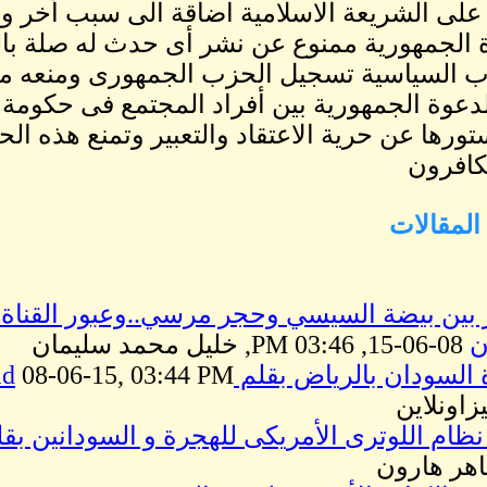
 على الشريعة الاسلامية اضاقة الى سبب أخر وه
 الجمهورية ممنوع عن نشر أى حدث له صلة ب
ب السياسية تسجيل الحزب الجمهورى ومنعه 
دعوة الجمهورية بين أفراد المجتمع فى حكومة 
ورها عن حرية الاعتقاد والتعبير وتمنع هذه الحق
كافرون
لمقالات
 بين بيضة السيسي وحجر مرسي..وعبور القناة ا
ن
08-06-15, 03:46 PM, خليل محمد سليمان
دان بالرياض بقلم Azhari YousifMassaad
زاونلاين
نظام اللوترى الأمريكى للهجرة و السودانين بق