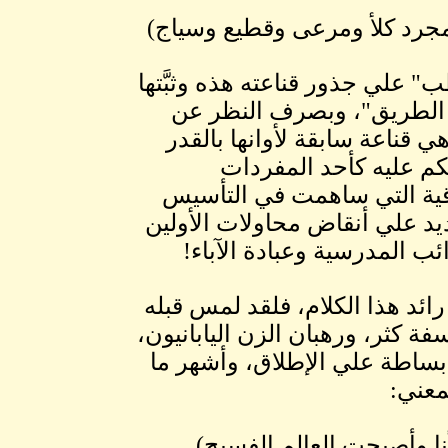
مجرد كلأ ومرعى وقطيع وسياج)
 علي جذور قناعته هذه وثبَّتها
الطريق"، وبصرف النظر عن
 قناعة سابقة لأوانها بالقدر
م عليه كأحد المفردات
رقية التي ساهمت في التأسيس
د علي أنقاض محاولات الأولين
ب المدرسية وعبادة الآباء!
رائد هذا الكلام، فلقد لمس قبله
فة كثر، ورهبان الزن اليابانيون،
بساطة علي الإطلاق، وأشهر ما
معني:
نا وأصبحت العالم الفسيح)