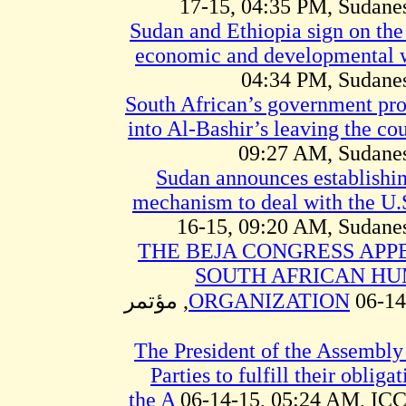
17-15, 04:35 PM, Sudan
Sudan and Ethiopia sign on the 
economic and developmental
04:34 PM, Sudane
South African’s government pro
into Al-Bashir’s leaving the co
09:27 AM, Sudane
Sudan announces establishin
mechanism to deal with the U.
16-15, 09:20 AM, Sudane
THE BEJA CONGRESS APP
SOUTH AFRICAN HU
ORGANIZATION
06-14-15, 05:26 AM, مؤتمر
The President of the Assembly 
Parties to fulfill their obliga
the A
06-14-15, 05:24 AM, ICC 