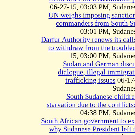
06-27-15, 03:03 PM, Sudan
UN weighs imposing sanctions
commanders from South S
03:01 PM, Sudane
Darfur Authority renews its ca
to withdraw from the trouble
15, 03:00 PM, Sudan
Sudan and German discus
dialogue, illegal immigra
trafficking issues
06-17
Sudane
250,000 South Sudanese child
starvation due to the conflict
04:38 PM, Sudane
South African government to ex
why Sudanese President left 