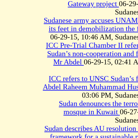
Gateway project
06-29
Sudane
Sudanese army accuses UNAMI
its feet in demobilization the
06-29-15, 10:46 AM, Sudane
ICC Pre-Trial Chamber II refe
Sudan’s non-cooperation and fa
Mr Abdel
06-29-15, 02:41 
ICC refers to UNSC Sudan’s fa
Abdel Raheem Muhammad Hus
03:06 PM, Sudane
Sudan denounces the terror
mosque in Kuwait
06-27
Sudane
Sudan describes AU resolution 
framework for a sustainable 