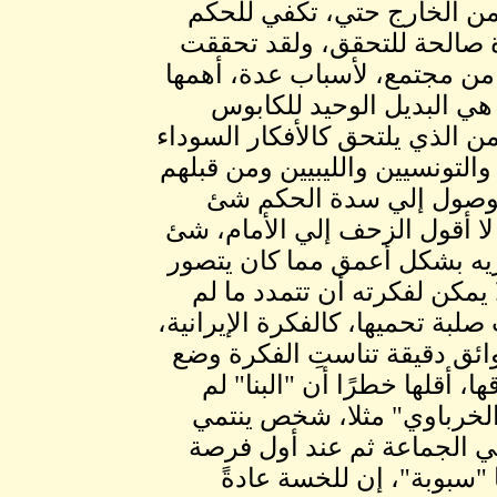
من الخارج حتي، تكفي للحكم
رة صالحة للتحقق، ولقد تحققت
ر من مجتمع، لأسباب عدة، أهمها
هي البديل الوحيد للكابوس
 الذي يلتحق كالأفكار السوداء
التونسيين والليبيين ومن قبلهم
الوصول إلي سدة الحكم شئ
لا أقول الزحف إلي الأمام، شئ
ريه بشكل أعمق مما كان يتصور
لا يمكن لفكرته أن تتمدد ما لم
لبة تحميها، كالفكرة الإيرانية،
ائق دقيقة تناستِ الفكرة وضع
ا، أقلها خطرًا أن "البنا" لم
لخرباوي" مثلا، شخص ينتمي
ي الجماعة ثم عند أول فرصة
"سبوبة"، إن للخسة عادةً