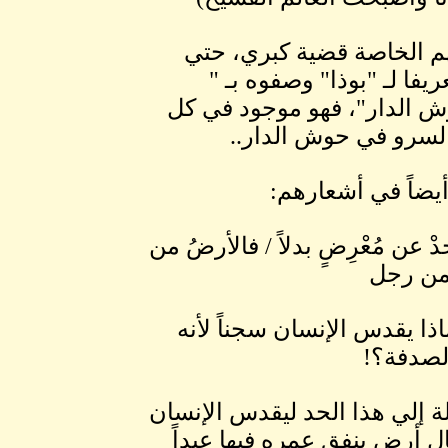
غتهم الخاصة قضية كبري، حتي
يفا لـ "بوذا" وصفوه بـ "
 الدار"، فهو موجود في كل
سرو في حوش الدار..
يضاً في أشعارهم:
دْ عن مُعْرِضٍ بدلاً / فالأرضُ من
 من رجل
ذا يقدس الإنسان سجناً لأنه
لصدفة؟!
ة إلي هذا الحد ليقدس الإنسان
ل أرض ينفق عمره فيها عبداً