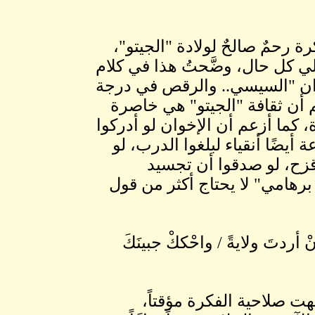
ة رحمٌ صالحٌ لولادة "الجيتو"،
ي كل حال، وضَّحتُ هذا في كلام
ن "السيسي.. والرقص في درجة
م أن ثقافة "الجيتو" هي خاصرة
 كما أزعم أن الإخوان لو أدركوا
 أيضًا أنقياء لبلغوا الدرب، لو
زح، لو صدقوا أن تجسيد
هامي" لا يحتاج أكثر من قول
ْ أردتَ ولايةً / واحْككْ جبينَكَ
هت صلاحية الفكرة مؤقتاً،