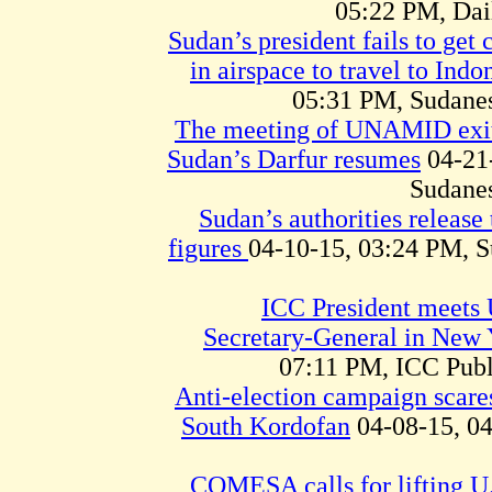
05:22 PM, Dai
Sudan’s president fails to get 
in airspace to travel to Ind
05:31 PM, Sudane
The meeting of UNAMID exit
Sudan’s Darfur resumes
04-21
Sudane
Sudan’s authorities release
figures
04-10-15, 03:24 PM, 
ICC President meets 
Secretary-General in New 
07:11 PM, ICC Publi
Anti-election campaign scare
South Kordofan
04-08-15, 0
COMESA calls for lifting U.