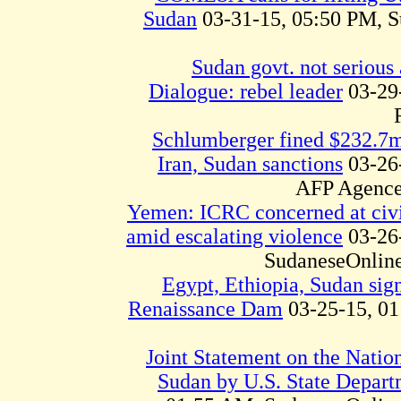
Sudan
03-31-15, 05:50 PM, 
Sudan govt. not serious
Dialogue: rebel leader
03-29
Schlumberger fined $232.7m
Iran, Sudan sanctions
03-26
AFP Agence
Yemen: ICRC concerned at civil
amid escalating violence
03-26
SudaneseOnline
Egypt, Ethiopia, Sudan sig
Renaissance Dam
03-25-15, 01
Joint Statement on the Natio
Sudan by U.S. State Depar