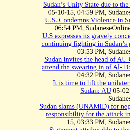
Sudan’s Unity State due to the
05-10-15, 04:59 PM, Sudan
U.S. Condemns Violence in S
06:54 PM, SudaneseOnline
U.S expresses its gravely conc
continuing fighting in Sudan’s 
03:53 PM, Sudane
Sudan invites the head of AU
attend the swearing in of Al- B
04:32 PM, Sudane
It is time to lift the unilat
Sudan: AU
05-02
Sudane
Sudan slams (UNAMID) for negl
responsibility for the attack i
15, 03:33 PM, Sudan
Statement attributable to t