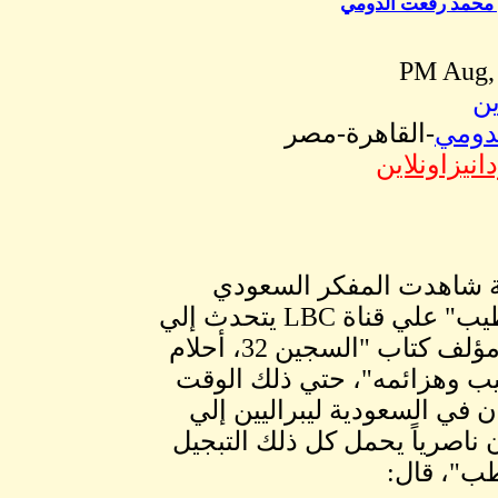
 محمد رفعت الدومي
ين
دومي
-القاهرة-مصر
نيزاونلاين
لة شاهدت المفكر السعودي
"محمد سعيد طيب" علي قناة LBC يتحدث إلي
"أحمد عدنان" مؤلف كتاب "السجين 32، أحلام
 وهزائمه"، حتي ذلك الوقت
ن في السعودية ليبراليين إلي
ن ناصرياً يحمل كل ذلك التبجيل
ب"، قال: