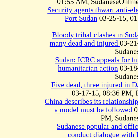
01:55 AM, SudaneseOnline
Security agents thwart anti-el
Port Sudan
03-25-15, 01
Bloody tribal clashes in Suda
many dead and injured
03-21
Sudane
Sudan: ICRC appeals for fu
humanitarian action
03-18
Sudane
Five dead, three injured in D
03-17-15, 08:36 PM,
China describes its relationshi
a model must be followed
0
PM, Sudane
Sudanese popular and offic
conduct dialogue with 