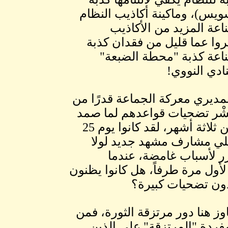
سويس)، وماكينة أكاذيب النظام
عة المزيد من الأكاذيب
روا عما قليل من فقدان كذبة
صناعة كذبة "محطة الضبعة"
دي النووي!
مديري معركة الجماعة قدرًا من
ُشْر تضحيات قواعدهم لما صمد
الانقلاب أكثر من ثلاثة أشهر، لقد كانوا يوم 25
علي مشارف مشهد جديد لولا
رر لأسباب غامضة، عندما
لأول مرة طرفاً، هل كانوا يظنون
دون تضحيات كبيرة؟
وز هنا دور مرتزقة الثورة، فمن
فردة "المرتزقة" علي الذين