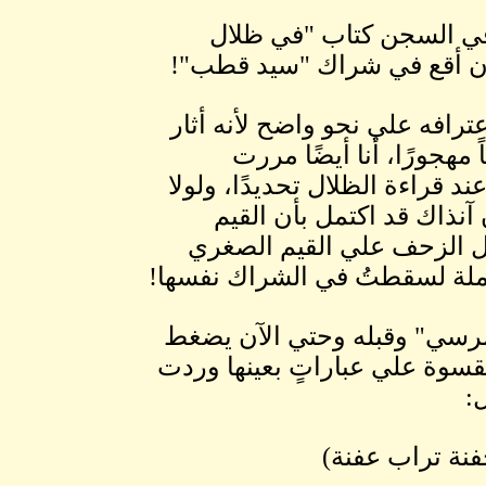
في السجن كتاب "في ظلال
أن أقع في شراك "سيد قطب"!
ترافه علي نحو واضح لأنه أثار
 مهجورًا، أنا أيضًا مررت
ند قراءة الظلال تحديدًا، ولولا
آنذاك قد اكتمل بأن القيم
 الزحف علي القيم الصغري
املة لسقطتُ في الشراك نفسها!
 مرسي" وقبله وحتي الآن يضغط
قسوة علي عباراتٍ بعينها وردت
:
فنة تراب عفنة)