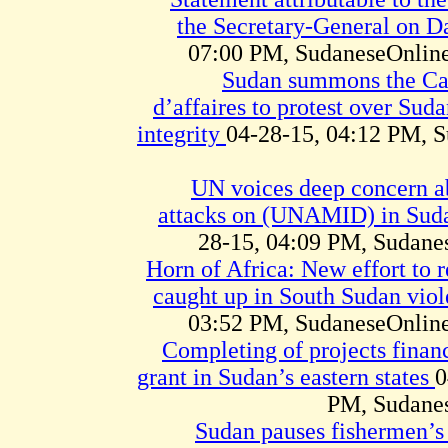
the Secretary-General on D
07:00 PM, SudaneseOnline
Sudan summons the Ca
d’affaires to protest over Suda
integrity
04-28-15, 04:12 PM, 
UN voices deep concern ab
attacks on (UNAMID) in Sud
28-15, 04:09 PM, Sudan
Horn of Africa: New effort to r
caught up in South Sudan vio
03:52 PM, SudaneseOnline
Completing of projects finan
grant in Sudan’s eastern states
0
PM, Sudane
Sudan pauses fishermen’s 