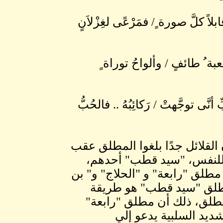
لاً كلَّ صورة ٍ/ فمَرْعًى لغِزْلاَنٍ
عبة ُ طائفٍ / وألواحُ توراة ٍ
أنَّى توجَّهتْ / رَكائِبُهُ .. فالحُبُّ
لقلائل جدًا بلغوا المطلق عقب
للنفس، "سيد قطب" أحدهم،
مطلق "رابعة" و "الحلاج" و" بن
طلق "سيد قطب" هو طريقة
مطلق، ذلك أن مطلق "رابعة"
ديد السلبية يدعو إلي