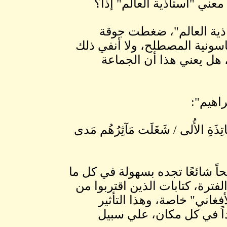
معني "أستاذية العالم" إذاً؟
اذية العالم"، ضغطت جوقة
سونية المصطلح، ولا أنفي ذلك
 هل يعني هذا أن الجماعة
اهيم":
ساتِذَةِ الأُلى / شَغَلَت مَآثِرُهُم مَدى
ً شائعًا تجده بسهولة في كل ما
فترة، كتابات الذين اقتربوا من
فغاني" خاصة، وهذا التأثير
داً في كل مكان، علي سبيل