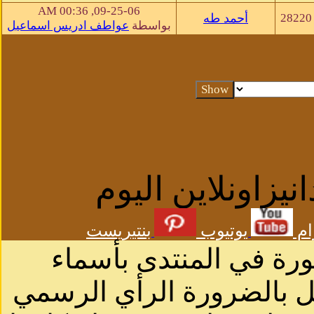
09-25-06, 00:36 AM
28220
أحمد طه
بواسطة
عواطف ادريس اسماعيل
يزاونلاين اليوم
ام
يوتيوب
بنتيريست
شورة في المنتدى بأسماء
ثل بالضرورة الرأي الرسمي