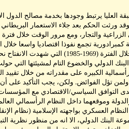
قة العليا يرتبط وجودها بخدمة مصالح الدول ال
 الزراعية والتجار، ومع مرور الوقت خلال فترة 
مبرادورية تجمع نفوذا اقتصاديا واسعا خلال ال
حكمت السودان خلال الفترة (1969-1985) ا
نك الدولي والخضوع التام لمشيئتها التي حولت ا
رأسمالية الكبيره على مقدراته من خلال تقييد ا
 ولمن تؤل الفوائض. ولكن، يجب التأكيد على أن 
دى التوافق السياسي/الاقتصادي مع المؤسسات الم
والدولة وموقعهما داخل النظام الرأسمالي العالم
وعة البنك الدولي، الا انه من منظور نظرية التب