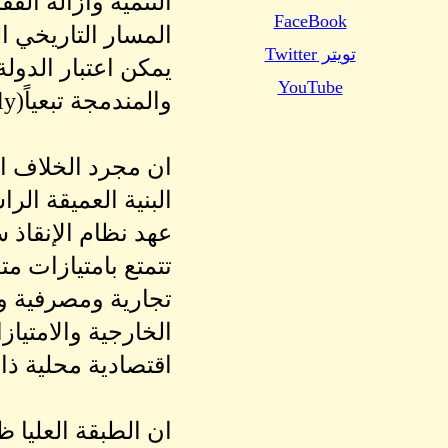
التنمية وازالة الف
FaceBook
المسار التاريخي ا
تويتر Twitter
YouTube
والمندمجة تبعياً(accessorily) في الاقتصاد العالمي.
ان مجرد الخلاف ال
البنية العميقة الر
عهد نظام الإنقاذ 
تتمتع بامتيازات 
تجارية ومصرفية وا
الخارجية والامتياز
اقتصادية محلية ذا