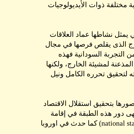
 مختلفة ذوات الأيديولوجيات
 يمثل نشاطها عماد العلاقات
خارج الذى يقلص فرصها في مجال
ن التجربة السودانية فهذه
مذعنة لمشيئة الخارج، ولكنها
 لتحقيق تحرره الكامل ونيل
رها بتحقيق استقلال الاقتصاد
نهى دور هذه الطبقة في إقامة
دولة رأسمالية متحضرة، وان شئت دولة شبيه بالدولة الوطنية (national state) كما حدث في اوروبا