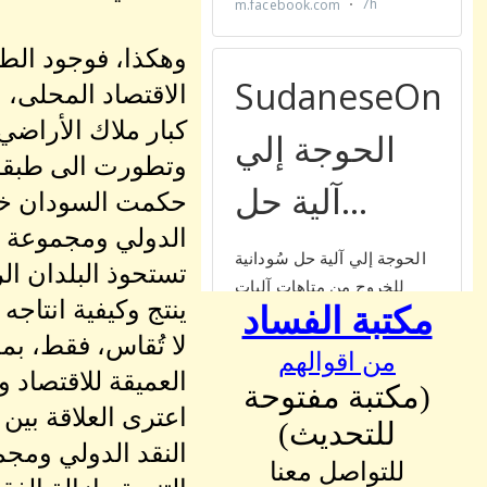
وهكذا، فوجود الطب
كبار ملاك الأراضي
وتطورت الى طبقة ك
الدولي ومجموعة الب
تستحوذ البلدان ال
ينتج وكيفية انتاجه
مكتبة الفساد
لا تُقاس، فقط، بم
من اقوالهم
العميقة للاقتصاد 
(مكتبة مفتوحة
للتحديث)
النقد الدولي ومجم
للتواصل معنا