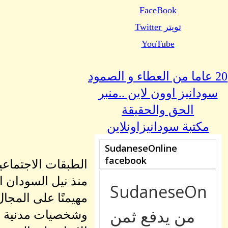
FaceBook
تويتر Twitter
YouTube
20 عاما من العطاء و الصمود
سودانيز اوون لاين ..منبر
الحق والحقيقة
مكتبة سودانيزاونلاين
الطبقات الاجتماعي
مهيمنًا على المج
وشخصيات مدنية لت