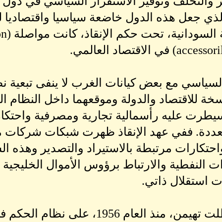
قر والتخلف وتوفير الاستقرار السياسي في دول ا
لذي جعل هذه الدول خاضعة سياسيا واقتصاديا لل
سياسي مع بعض كيانات الغرب لا ينفى تبعية نظا
اسخة للاقتصاد والدولة وموقعهما داخل النظام ا
سيطرت عليه رأسمالية تجارية ومصرفية واحتكار
متعددة. ففي عهد الإنقاذ ظهرت شبكات شركات م
حتكارات مرتبطة بالاستيراد والتصدير وهذه ال
ات النفطية والارتباط برؤوس الأموال الخليجية 
ت استقلال ذاتي.
ان الطبقة العليا ظلت تهيمن، منذ العام