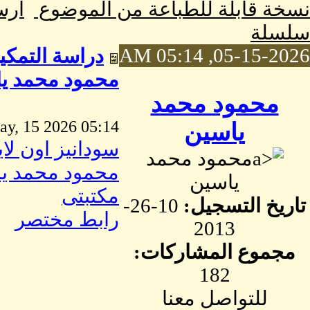
نسخة قابلة للطباعة من الموضوع
ارس
سلسلة
05-15-2026, 05:14 AM
محمود محمد ي
محمود محمد
05:14 AM May, 15 2026
ياسين
سودانيز اون لا
محمود محمد
محمود محمد ي
ياسين
مكتبتى
تاريخ التسجيل:
10-26-
رابط مختصر
2013
مجموع المشاركات:
182
للتواصل معنا