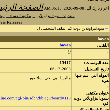
الصفحة الرئي
اخر زيارك لك: 08-09-2026, 06:15 AM
منتديات سودانيزاونلاين
مكتبة الفساد
اب
ess Releases
سودانيزاونلاين دوت كم‫:‬الملف الشخصى ل
bayan
bayan
اللقب:
()
:
15417
عدد البوستات:
06-13-2003
تاريخ التسجيل:
الدولة التي اقيم فيها
ماليزيا.. بي. جي. سلانقور
هي:
:
عنوان مكتبتى
line.com/cgi-bin/sdb/2bb.cgi?board=113
بسودانيزاونلاين دوت
كم:
FaceBook Page: