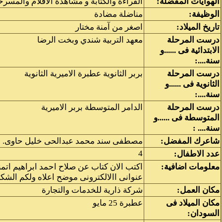
الهوايات المفضلة:
القراءة والكتابة و مشاهدة الافلام والمسر
الوظيفة:
مناضلة مضادة
تاريخ الميلاد:
اصغر من آمنة مختار
درست المرحلة
معهد التربية شندي وبخت الرضا
الابتدائية فى ......و
سنة....:
درست المرحلة
بربر الثانوية عطبرة الاميرية الثانوية
الثانوية فى ......و
سنة....:
درست المرحلة
الدامر المتوسطة بربر الاميرية
المتوسطة فى ......و
سنة.... :
شاعرك المفضل:
مصطفى سند محمد عبدالحى خليل حاوى. ا
4
عدد الاطفال:
معلومات اضافية:
اكتب الان كتاب عن صلاح احمد ابراهيم اتم
عنوانى االالكترونى موضح اعلاه ولكم الشكر م
مكان العمل:
شركة ذارية للخدمات والتجارة
مكان الميلاد فى
عطبرة 25 مايو
السودان: