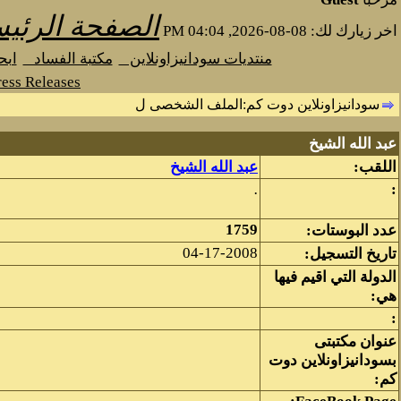
الصفحة الرئيس
اخر زيارك لك: 08-08-2026, 04:04 PM
منتديات سودانيزاونلاين
مكتبة الفساد
اب
ess Releases
سودانيزاونلاين دوت كم‫:‬الملف الشخصى ل
عبد الله الشيخ
اللقب:
عبد الله الشيخ
.
:
1759
عدد البوستات:
04-17-2008
تاريخ التسجيل:
الدولة التي اقيم فيها
هي:
:
عنوان مكتبتى
بسودانيزاونلاين دوت
كم: