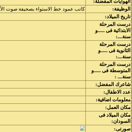
الهوايات المفضلة:
الوظيفة:
كاتب عمود خط الاستواء بصحيفة صوت الأم
تاريخ الميلاد:
درست المرحلة
الابتدائية فى ......و
سنة....:
درست المرحلة
الثانوية فى ......و
سنة....:
درست المرحلة
المتوسطة فى ......و
سنة.... :
شاعرك المفضل:
عدد الاطفال:
معلومات اضافية:
مكان العمل:
مكان الميلاد فى
السودان:
صورتى: