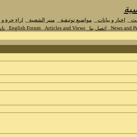
ية
حث
اخبار و بيانات
مواضيع توثيقية
منبر الشعبية
اراء حرة و
English Forum
Articles and Views
News and Pr
اتصل بنا
نا