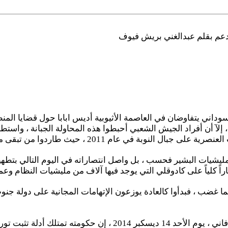
الدعم بقلم عبدالغني بريش فيوف
لسوداني يتفاوضان في العاصمة الأثيوبية أديس ابابا حول قضايا الم
إلآ أن أفراد الجيش الشعبي أحبطوا هذه المحاولة الجبانة ، واست
 طاردوا من تبقى من المليشيات المهزومة إلى داخل كادوقلي .
يشيات البشير فحسب ، بل واصل انتصاراته في اليوم التالي بتطه
لياً على كادوقلي التي يوجد فيها آلاف من مليشيات النظام وعملاءه و(
قال المتحدث باسم وزارة الخارجية السودانية يوسف الكردفاني ، يو