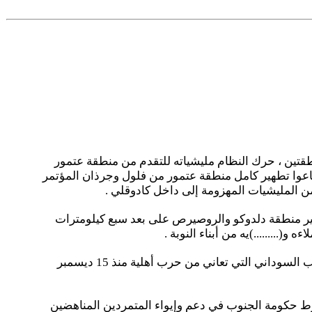
نطقتين ، حرك النظام مليشياته للتقدم من منطقة عتمور
طاعوا تطهير كامل منطقة عتمور من فلول وجرذان المؤتمر
ير منطقة دلدوكو والروصيرص على بعد سبع كيلومترات
.........)يه من أبناء النوبة .
هذه الإنتصارات الباهرات المباركات أغضبت رجال الإنقاذ أيما غضب ، فبدأوا كالعادة يوزعون الإتهامات المجانية على دولة جنوب السوداني التي تعاني من حرب أهلية منذ 15 ديسمبر
م الأحد 14 ديسكبر 2014 ، إن حكومته تمتلك أدلة تثبت تورط حكومة الجنوب في دعم وإيواء المتمردين المناهضين