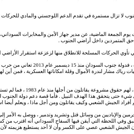
ب لا تزال مستمرة في تقدم الدعم اللوجستي والمادي للحركات المت
لت يوم الجمعة الماضية، عن مدير جهاز الأمن والمخابرات السوداني
حق المتمردين داخل أراضي الجنوب .
أوي الحركات المسلحة للانطلاق منها لزعزعة استقرار الأراضي ال
لنكن واضحين أيها القُراء الكرام ونضع ا
ات رياك مشار لندرة الأموال وقلة امكاناتها العسكرية ، فمن أين 
أفراد الجيش الشعبي في كل من جبال
 شيء حتى يتحقق هذا الهدف النبيل . فأما قصة دعم دولة الجنوب لهم 
م أفراد الجيش الشعبي وكيف يقاتلون ومن أجل ماذا ، ويعلم أيضا اس
ين والإباديين من وسائل قتل وتشريد وتدمير ، ووصل به الأمر إلى 
بق وفي اللحظة التي أيقن فيها السفاح السوداني أنه اقترب من ك
 الجيش الشعبي عصي على الكسر وأن لا أحد يستطيع هزيمته لأن جمي