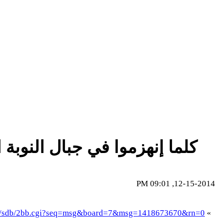
كلما إنهزموا في جبال النوبة
12-15-2014, 09:01 PM
-bin/sdb/2bb.cgi?seq=msg&board=7&msg=1418673670&rn=0
»