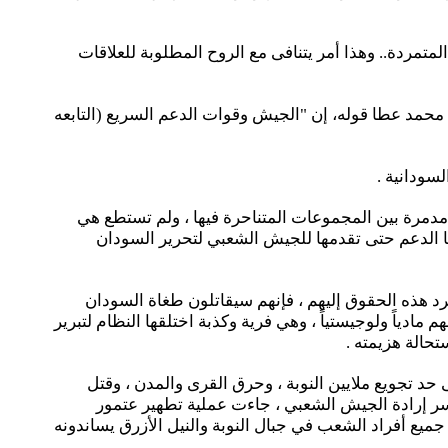
مردة.. وهذا أمر يتنافى مع الروح المطلوبة للعلاقات
، محمد عطا قوله، إن "الجيش وقوات الدعم السريع (التابعه
سودانية .
لنقاط على الحروف ، فدولة جنوب السودان منذ 15 ديسمبر عام 2013 تعاني من حرب مدمرة بين المجموعات المتناحرة فيها ، ولم تستطع هي
لها الدعم حتى تقدمها للجيش الشعبي لتحرير السودان
 النوبة والنيل الأزرق ، لهم حقوق مشروعة يقاتلون من أجلها منذ عام 1983 ، فما لم تسترد هذه الحقوق إليهم ، فإنهم سيقاتلون طغاة السودان
مادياً ولوجيستياً ، وهي فرية وكذبة اختلقها النظام لتبرير
تحالة هزيمته .
حد تجويع ملايين النوبة ، وحرق القرى والمدن ، وقتل
سر إرادة الجيش الشعبي ، جاءت عملية تطهير عتمور
ع أفراد الشعب في جبال النوبة والنيل الأزرق يساندونه