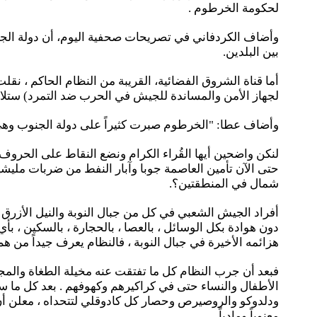
لحكومة الخرطوم .
وأضاف الكردفاني في تصريحات صحفية اليوم، أن دولة الجنو
بين البلدين.
أما قناة الشروق الفضائية، القريبة من النظام الحاكم ، نق
لجهاز الأمن والمساندة للجيش في الحرب ضد التمرد) ستلا
وأضاف عطا: "الخرطوم صبرت كثيراً على دولة الجنوب وهي ت
حتى الآن تأمين العاصمة جوبا وآبار النفط من ضربات مليشي
شمال في المنطقتين؟.
دون هوادة بكل الوسائل ، بالعصا ، بالحجارة ، بالسكين ، بأي
هزائمه الأخيرة في جبال النوبة ، فالنظام يعرف جيداً من ه
فبعد أن جرب النظام كل ما تفتقت عنه مخيلة الطغاة والمجرم
الأطفال والنساء حتى في كراكيرهم وكهوفهم . بعد كل ما س
ودلدوكو والروصيرص وحصار كل كادوقلي لتتحداه ، معلن أن
معنوياً ومادياً .