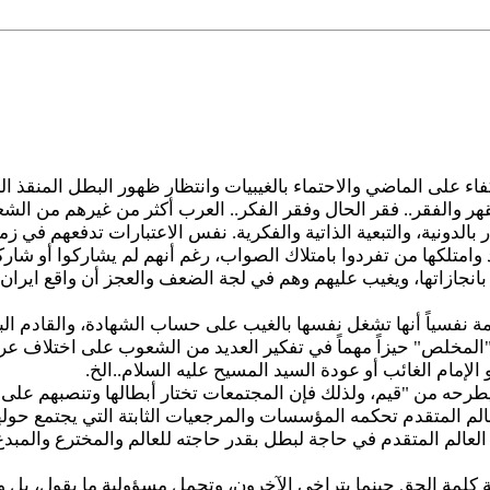
فاء على الماضي والاحتماء بالغيبيات وانتظار ظهور البطل المنقذ ا
والفقر.. فقر الحال وفقر الفكر.. العرب أكثر من غيرهم من الشعوب
لدونية، والتبعية الذاتية والفكرية. نفس الاعتبارات تدفعهم في زمانن
د وامتلكها من تفردوا بامتلاك الصواب، رغم أنهم لم يشاركوا أو شار
 بانجازاتها، ويغيب عليهم وهم في لجة الضعف والعجز أن واقع ايران 
مة نفسياً أنها تشغل نفسها بالغيب على حساب الشهادة، والقادم 
المخلص" حيزاً مهماً في تفكير العديد من الشعوب على اختلاف عرقها
لإمام الغائب أو عودة السيد المسيح عليه السلام..الخ.
رحه من "قيم، ولذلك فإن المجتمعات تختار أبطالها وتنصبهم على ك
عالم المتقدم تحكمه المؤسسات والمرجعيات الثابتة التي يجتمع حول
العالم المتقدم في حاجة لبطل بقدر حاجته للعالم والمخترع والمبدع
ة كلمة الحق حينما يتراخى الآخرون، وتحمل مسؤولية ما يقول، بل 