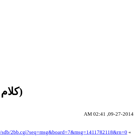
(كلام 
09-27-2014, 02:41 AM
-bin/sdb/2bb.cgi?seq=msg&board=7&msg=1411782118&rn=0
»