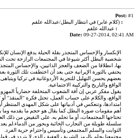
Post:
#1
Title:
(كلام عابر) في انتظار البطل/عبدالله علقم
Author:
عبدالله علقم
Date:
09-27-2014, 02:41 AM
الإنكسار والإحساس المتجذر بقلة الحيلة يدفع الإنسان للإنك
شخصية البطل أكثر شيوعا في المجتمعات الرازحة تحت القهر 
بها، انطلاقا من الضعف والعجز الذاتيين، والإحساس المتجذر با
يحتفي بالثورة الإيرانية حتى بعد أن اختطفت تلك الثورة بع
بعضهم يحسن التهليل للتجربة الأردوغانية في تركيا ويتباهى
الواقع والتاريخ والتركيبة الاجتماعية.
يقول مفكر عربي إن آفة الشعوب المتخلفة حضارياً المهزو
الواقع، والكلام على حساب العمل، تحتل فكرة "المنقذ" أو "
امتدادها، وتنعكس في أدبياتها على شكل المهدي المنتظر أو ا
أهم مقومات صورة البطل كما يقال هو حجم ما يقدمه وما يط
تحتاجها المجتمعات، أو ما تحلم به. على النقيض من ذلك ال
سلسلة طويلة من التجارب الخائبة وبحور من الدماء.لم يعد 
الثوابت والسلم المجتمعي وتأسيس واحترام حرية الفرد.
مجتمعنا يحلم بالرمز الشريف العفيف الذي لا يتردد في قول