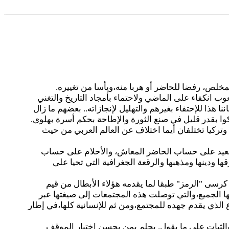
لمخلص، رفضا للحاضر أو هربا منه،ويأسا من تغييره.
 انكفاء على الماضي ولاحتماء بأمجاد التاريخ والتغني
ا هذا للإحتفاء بغيرهم والتهليل لإنجازاته.. بعضهم ما زال
كوا بقدر قليل في صنع الثورة والإطاحة بحكم أسرة بهلوى.
وتركيا تختلفان أيما اختلاف عن العالم العربي من حيث
البعيد على حساب الحاضر المعاش، والأحلام على حساب
 ودينها ومذهبها والرقعة الجغرافية التي تحيا على
رسى "الرمز" طبقا لما يقدمه هؤلاء الأبطال من قيم
ها الجميع،والتي توصلت هذه المجتمعات إلى صيغتها عبر
 الذي يقدم جهده للمجتمع،ومن ثم للإنسانية كلها،في إطار
والثبات على ما يقول. يحلم بمن يحسن اختيار الموقف